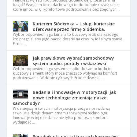
Planujesz wyjazd i potrzebujesz dodatkowej przestrzeni na
bagaż? Wynajem boxu dachowego to doskonałe rozwiązanie,
które umożliwi Ci komfortowe podróżowanie bez zbędnych …
Kurierem Siódemka – Usługi kurierskie
oferowane przez firmę Siódemka.
Wybór odpowiedniego kuriera to kluczowy krok dla każdego,
kto pragnie, aby jego paczki dotarły na czas i w idealnym stanie.
Firma …
Jak prawidłowo wybrać samochodowy
system audio: porady i wskazówki
Wybór odpowiedniego systemu audio do samochodu to
kluczowy element, który może znacząco wpłynąć na komfort
podróżowania. W dobie cyfrowych źródeł dźwięku …
Badania i innowacje w motoryzacji: jak
nowe technologie zmieniają nasze
samochody?
W dzisiejszym świecie motoryzacja przeżywa prawdziwą
rewolucję dzięki dynamicznemu rozwojowi technologii.
Innowacje w tej dziedzinie nie tylko podnoszą komfort i
wydajność …
Poradnik dla początkujących kierowców: