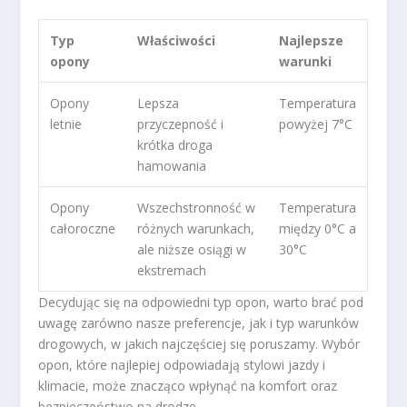
Typ
Właściwości
Najlepsze
opony
warunki
Opony
Lepsza
Temperatura
letnie
przyczepność i
powyżej 7°C
krótka droga
hamowania
Opony
Wszechstronność w
Temperatura
całoroczne
różnych warunkach,
między 0°C a
ale niższe osiągi w
30°C
ekstremach
Decydując się na odpowiedni typ opon, warto brać pod
uwagę zarówno nasze preferencje, jak i typ warunków
drogowych, w jakich najczęściej się poruszamy. Wybór
opon, które najlepiej odpowiadają stylowi jazdy i
klimacie, może znacząco wpłynąć na komfort oraz
bezpieczeństwo na drodze.