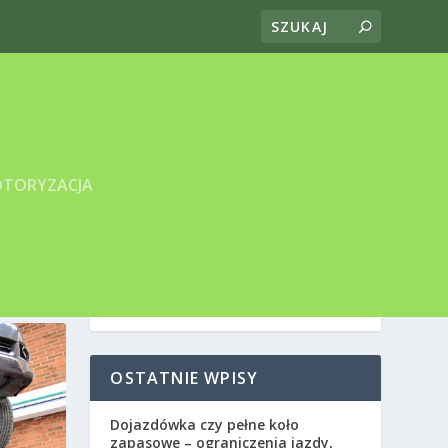
TORYZACJA
OSTATNIE WPISY
Dojazdówka czy pełne koło
zapasowe – ograniczenia jazdy,