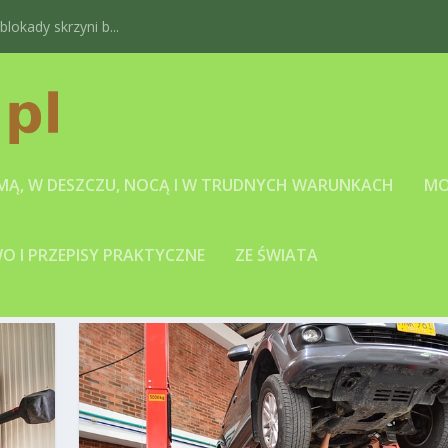
okady skrzyni b...
IMĄ, W DESZCZU, NOCĄ I W TRUDNYCH WARUNKACH
MO
 I PRZEPISY PRAKTYCZNE
ZE ŚWIATA
ÓW