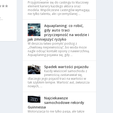
Przygotowanie się do castingu to kluczowy
element kariery każdego aktora oraz
modela. Współczesne castingów wymagają
nie tylko talentu, ale i przemyślanej …
..
Aquaplaning: co robić,
gdy auto traci
przyczepność na wodzie i
jak zmniejszyć ryzyko
W deszczu łatwo pomylić poślizg z
„chwilową niepewnością”, bo woda może
nagle odciąć kontakt opony z nawierzchnią.
Aquaplaning pojawia się, gdy …
Spadek wartości pojazdu
Każdy właściciel samochodu z
pewnością zastanawiał się,
dlaczego jego pojazd traci na wartości w
tak szybkim tempie. Wartość aut, zwłaszcza
nowych, …
Najciekawsze
samochodowe rekordy
Guinnessa
Motoryzacja to nie tylko pasja, ale także