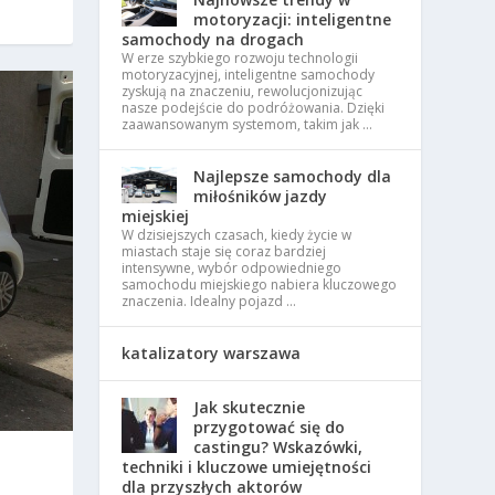
motoryzacji: inteligentne
samochody na drogach
W erze szybkiego rozwoju technologii
motoryzacyjnej, inteligentne samochody
zyskują na znaczeniu, rewolucjonizując
nasze podejście do podróżowania. Dzięki
zaawansowanym systemom, takim jak …
Najlepsze samochody dla
miłośników jazdy
miejskiej
W dzisiejszych czasach, kiedy życie w
miastach staje się coraz bardziej
intensywne, wybór odpowiedniego
samochodu miejskiego nabiera kluczowego
znaczenia. Idealny pojazd …
katalizatory warszawa
Jak skutecznie
przygotować się do
castingu? Wskazówki,
S
techniki i kluczowe umiejętności
dla przyszłych aktorów