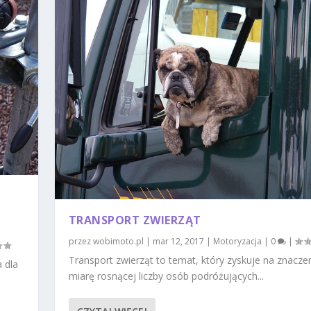
TRANSPORT ZWIERZĄT
przez
wobimoto.pl
|
mar 12, 2017
|
Motoryzacja
|
0
|
Transport zwierząt to temat, który zyskuje na znacze
 dla
miarę rosnącej liczby osób podróżujących...