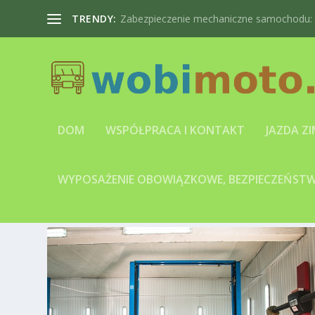
TRENDY:
Zabezpieczenie mechaniczne samochodu: bl
DOM
WSPÓŁPRACA I KONTAKT
JAZDA Z
WYPOSAŻENIE OBOWIĄZKOWE, BEZPIECZEŃSTWO
TAG:
NAPRAWA REFLEKTOR