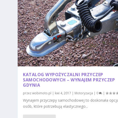
KATALOG WYPOŻYCZALNI PRZYCZEP
SAMOCHODOWYCH – WYNAJEM PRZYCZEP
GDYNIA
przez
wobimoto.pl
|
kwi 4, 2017
|
Motoryzacja
|
0
|
Wynajem przyczepy samochodowej to doskonała opcja
osób, które potrzebują elastycznego...