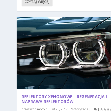
CZYTAJ WIĘCEJ
REFLEKTORY XENONOWE – REGENERACJA I
NAPRAWA REFLEKTORÓW
przez
wobimoto.pl
|
lut 26, 2017
|
Motoryzacja
|
0
|