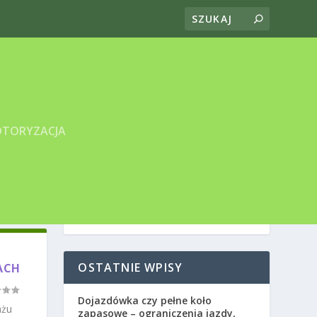
TORYZACJA
OSTATNIE WPISY
ACH
Dojazdówka czy pełne koło
ażu
zapasowe – ograniczenia jazdy,