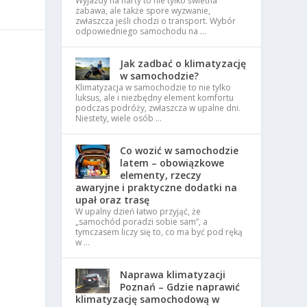
Wyjazdy na narty to nie tylko świetna
zabawa, ale także spore wyzwanie,
zwłaszcza jeśli chodzi o transport. Wybór
odpowiedniego samochodu na …
Jak zadbać o klimatyzację
w samochodzie?
Klimatyzacja w samochodzie to nie tylko
luksus, ale i niezbędny element komfortu
podczas podróży, zwłaszcza w upalne dni.
Niestety, wiele osób …
Co wozić w samochodzie
latem – obowiązkowe
elementy, rzeczy
awaryjne i praktyczne dodatki na
upał oraz trasę
W upalny dzień łatwo przyjąć, że
„samochód poradzi sobie sam”, a
tymczasem liczy się to, co ma być pod ręką
w …
Naprawa klimatyzacji
Poznań – Gdzie naprawić
klimatyzację samochodową w