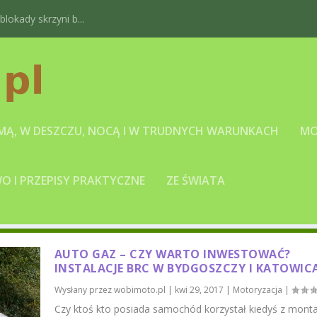
okady skrzyni b...
IMĄ, W DESZCZU, NOCĄ I W TRUDNYCH WARUNKACH
MO
 I PRZEPISY PRAKTYCZNE
ZE ŚWIATA
AUTO GAZ – CZY WARTO INWESTOWAĆ?
INSTALACJE BRC W BYDGOSZCZY I KATOWIC
Wysłany przez
wobimoto.pl
|
kwi 29, 2017
|
Motoryzacja
|
Czy ktoś kto posiada samochód korzystał kiedyś z mont