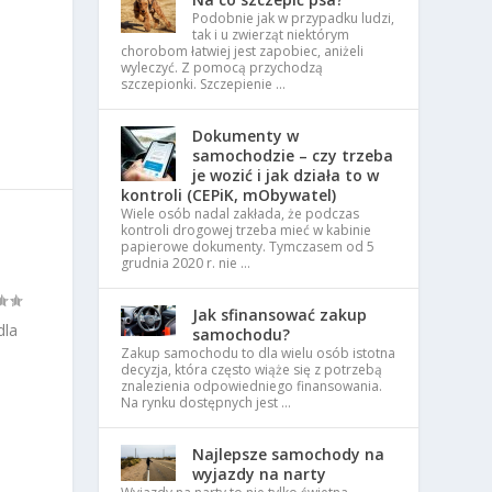
Podobnie jak w przypadku ludzi,
tak i u zwierząt niektórym
chorobom łatwiej jest zapobiec, aniżeli
wyleczyć. Z pomocą przychodzą
szczepionki. Szczepienie …
Dokumenty w
samochodzie – czy trzeba
je wozić i jak działa to w
kontroli (CEPiK, mObywatel)
Wiele osób nadal zakłada, że podczas
kontroli drogowej trzeba mieć w kabinie
papierowe dokumenty. Tymczasem od 5
grudnia 2020 r. nie …
Jak sfinansować zakup
dla
samochodu?
Zakup samochodu to dla wielu osób istotna
decyzja, która często wiąże się z potrzebą
znalezienia odpowiedniego finansowania.
Na rynku dostępnych jest …
Najlepsze samochody na
wyjazdy na narty