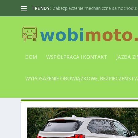
TRENDY:
Zabezpieczenie mechaniczne samochodu: bl
DOM
WSPÓŁPRACA I KONTAKT
JAZDA Z
WYPOSAŻENIE OBOWIĄZKOWE, BEZPIECZEŃSTWO
MIESIĄC:
KWIECIEŃ 2017