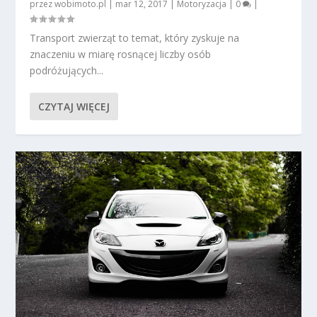
przez
wobimoto.pl
|
mar 12, 2017
|
Motoryzacja
|
0
|
Transport zwierząt to temat, który zyskuje na
znaczeniu w miarę rosnącej liczby osób
podróżujących...
CZYTAJ WIĘCEJ