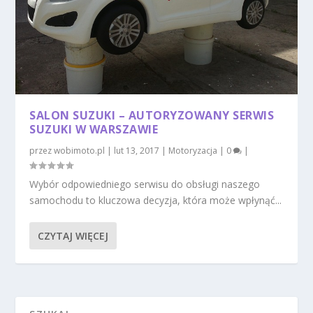
SALON SUZUKI – AUTORYZOWANY SERWIS
SUZUKI W WARSZAWIE
przez
wobimoto.pl
|
lut 13, 2017
|
Motoryzacja
|
0
|
Wybór odpowiedniego serwisu do obsługi naszego
samochodu to kluczowa decyzja, która może wpłynąć...
CZYTAJ WIĘCEJ