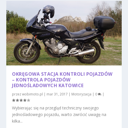
OKRĘGOWA STACJA KONTROLI POJAZDÓW
– KONTROLA POJAZDÓW
JEDNOŚLADOWYCH KATOWICE
przez
wobimoto.pl
|
mar 31, 2017
|
Motoryzacja
|
0
|
Wybierając się na przegląd techniczny swojego
jednośladowego pojazdu, warto zwrócić uwagę na
kilka...