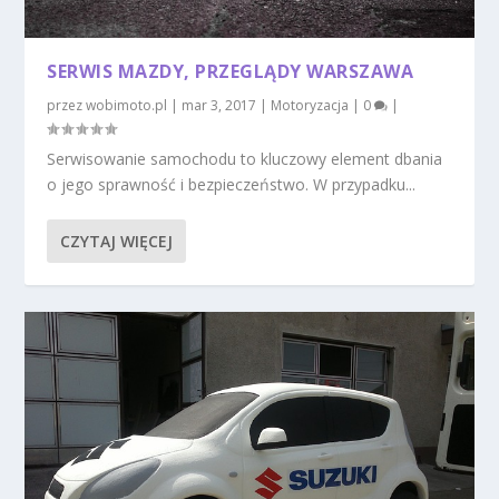
SERWIS MAZDY, PRZEGLĄDY WARSZAWA
przez
wobimoto.pl
|
mar 3, 2017
|
Motoryzacja
|
0
|
Serwisowanie samochodu to kluczowy element dbania
o jego sprawność i bezpieczeństwo. W przypadku...
CZYTAJ WIĘCEJ