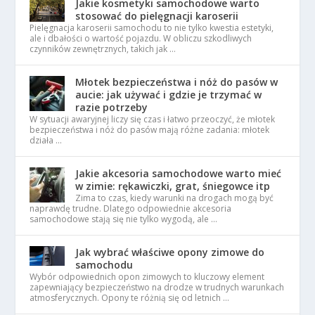
Jakie kosmetyki samochodowe warto
stosować do pielęgnacji karoserii
Pielęgnacja karoserii samochodu to nie tylko kwestia estetyki,
ale i dbałości o wartość pojazdu. W obliczu szkodliwych
czynników zewnętrznych, takich jak …
Młotek bezpieczeństwa i nóż do pasów w
aucie: jak używać i gdzie je trzymać w
razie potrzeby
W sytuacji awaryjnej liczy się czas i łatwo przeoczyć, że młotek
bezpieczeństwa i nóż do pasów mają różne zadania: młotek
działa …
Jakie akcesoria samochodowe warto mieć
w zimie: rękawiczki, grat, śniegowce itp
Zima to czas, kiedy warunki na drogach mogą być
naprawdę trudne. Dlatego odpowiednie akcesoria
samochodowe stają się nie tylko wygodą, ale …
Jak wybrać właściwe opony zimowe do
samochodu
Wybór odpowiednich opon zimowych to kluczowy element
zapewniający bezpieczeństwo na drodze w trudnych warunkach
atmosferycznych. Opony te różnią się od letnich …