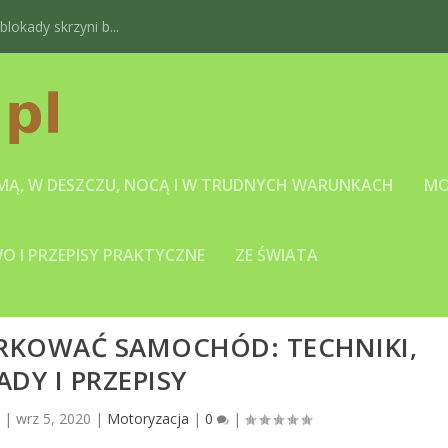
okady skrzyni b...
IMĄ, W DESZCZU, NOCĄ I W TRUDNYCH WARUNKACH
MO
 I PRZEPISY PRAKTYCZNE
ZE ŚWIATA
RKOWAĆ SAMOCHÓD: TECHNIKI,
ADY I PRZEPISY
l
|
wrz 5, 2020
|
Motoryzacja
|
0
|