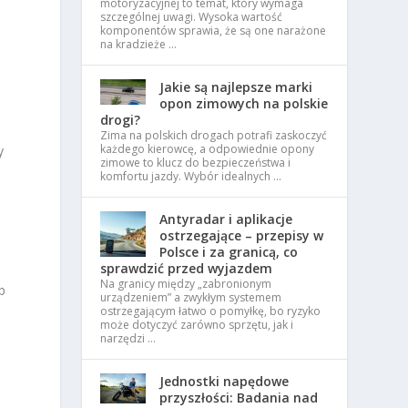
motoryzacyjnej to temat, który wymaga
szczególnej uwagi. Wysoka wartość
komponentów sprawia, że są one narażone
na kradzieże …
Jakie są najlepsze marki
opon zimowych na polskie
drogi?
Zima na polskich drogach potrafi zaskoczyć
każdego kierowcę, a odpowiednie opony
y
zimowe to klucz do bezpieczeństwa i
komfortu jazdy. Wybór idealnych …
Antyradar i aplikacje
ostrzegające – przepisy w
Polsce i za granicą, co
sprawdzić przed wyjazdem
Na granicy między „zabronionym
b
urządzeniem” a zwykłym systemem
ostrzegającym łatwo o pomyłkę, bo ryzyko
może dotyczyć zarówno sprzętu, jak i
narzędzi …
Jednostki napędowe
przyszłości: Badania nad