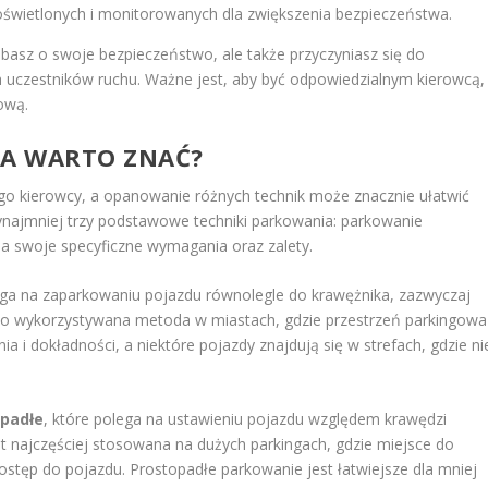
oświetlonych i monitorowanych dla zwiększenia bezpieczeństwa.
dbasz o swoje bezpieczeństwo, ale także przyczyniasz się do
 uczestników ruchu. Ważne jest, aby być odpowiedzialnym kierowcą,
ową.
IA WARTO ZNAĆ?
go kierowcy, a opanowanie różnych technik może znacznie ułatwić
ynajmniej trzy podstawowe techniki parkowania: parkowanie
ma swoje specyficzne wymagania oraz zalety.
lega na zaparkowaniu pojazdu równolegle do krawężnika, zazwyczaj
sto wykorzystywana metoda w miastach, gdzie przestrzeń parkingowa
 i dokładności, a niektóre pojazdy znajdują się w strefach, gdzie ni
padłe
, które polega na ustawieniu pojazdu względem krawędzi
st najczęściej stosowana na dużych parkingach, gdzie miejsce do
ostęp do pojazdu. Prostopadłe parkowanie jest łatwiejsze dla mniej