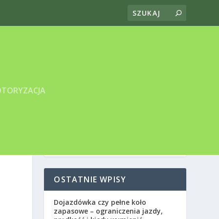
TORYZACJA
OSTATNIE WPISY
Dojazdówka czy pełne koło
zapasowe – ograniczenia jazdy,