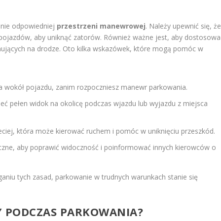
wanie odpowiedniej
przestrzeni manewrowej
. Należy upewnić się, ż
 pojazdów, aby uniknąć zatorów. Również ważne jest, aby dostosowa
jących na drodze. Oto kilka wskazówek, które mogą pomóc w
a wokół pojazdu, zanim rozpoczniesz manewr parkowania.
ieć pełen widok na okolicę podczas wjazdu lub wyjazdu z miejsca
zeciej, która może kierować ruchem i pomóc w uniknięciu przeszkód.
ieczne, aby poprawić widoczność i poinformować innych kierowców o
aniu tych zasad, parkowanie w trudnych warunkach stanie się
DY PODCZAS PARKOWANIA?