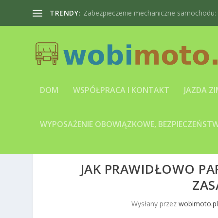
TRENDY:
Zabezpieczenie mechaniczne samochodu: bl
DOM
WSPÓŁPRACA I KONTAKT
JAZDA Z
WYPOSAŻENIE OBOWIĄZKOWE, BEZPIECZEŃSTWO
JAK PRAWIDŁOWO PA
ZAS
Wysłany przez
wobimoto.p