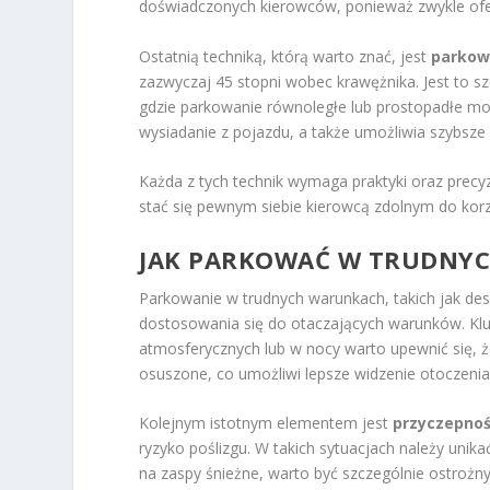
doświadczonych kierowców, ponieważ zwykle ofe
Ostatnią techniką, którą warto znać, jest
parkow
zazwyczaj 45 stopni wobec krawężnika. Jest to 
gdzie parkowanie równoległe lub prostopadłe mo
wysiadanie z pojazdu, a także umożliwia szybsze
Każda z tych technik wymaga praktyki oraz precyz
stać się pewnym siebie kierowcą zdolnym do korz
JAK PARKOWAĆ W TRUDNY
Parkowanie w trudnych warunkach, takich jak des
dostosowania się do otaczających warunków. Kl
atmosferycznych lub w nocy warto upewnić się, 
osuszone, co umożliwi lepsze widzenie otoczenia
Kolejnym istotnym elementem jest
przyczepno
ryzyko poślizgu. W takich sytuacjach należy un
na zaspy śnieżne, warto być szczególnie ostrożn