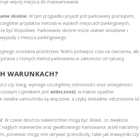
ruje więcej miejsca do manewrowania.
anie skośne
. W tym przypadku pojazd jest parkowany pod kątem,
szczególnie przydatna metoda w wąskich miejscach parkingowych,
że być kłopotliwe. Parkowanie skośne może ułatwić wsiadanie i
 wyjazdy z miejsca parkingowego.
yjnego oceniania przestrzeni. Warto poświęcić czas na ćwiczenia, ab
ystania z różnych metod parkowania w zależności od sytuacji.
CH WARUNKACH?
zcz czy śnieg, wymaga szczególnej ostrożności oraz umiejętności
uczowym czynnikiem jest
widoczność
; w trakcie opadów
że światła samochodu są włączone, a szyby dokładnie odszronione lu
.
ść
. W czasie deszczu nawierzchnie mogą być śliskie, co zwiększa
ikać nagłych manewrów oraz gwałtownego hamowania. Jeżeli natrafimy
ym, ponieważ mogą one ukrywać przeszkody, takie jak krawężniki czy