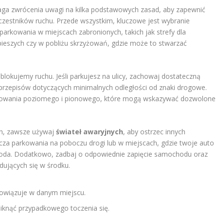
ga zwrócenia uwagi na kilka podstawowych zasad, aby zapewnić
czestników ruchu. Przede wszystkim, kluczowe jest wybranie
arkowania w miejscach zabronionych, takich jak strefy dla
pieszych czy w pobliżu skrzyżowań, gdzie może to stwarzać
blokujemy ruchu. Jeśli parkujesz na ulicy, zachowaj dostateczną
 przepisów dotyczących minimalnych odległości od znaki drogowe.
akowania poziomego i pionowego, które mogą wskazywać dozwolone
ch, zawsze używaj
świateł awaryjnych
, aby ostrzec innych
za parkowania na poboczu drogi lub w miejscach, gdzie twoje auto
koda. Dodatkowo, zadbaj o odpowiednie zapięcie samochodu oraz
ujących się w środku.
bowiązuje w danym miejscu.
niknąć przypadkowego toczenia się.