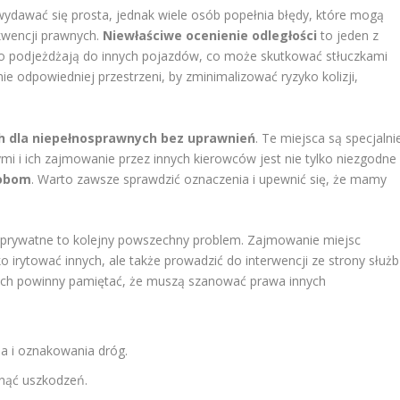
ydawać się prosta, jednak wiele osób popełnia błędy, które mogą
kwencji prawnych.
Niewłaściwe ocenienie odległości
to jeden z
sko podjeżdżają do innych pojazdów, co może skutkować stłuczkami
e odpowiedniej przestrzeni, by zminimalizować ryzyko kolizji,
h dla niepełnosprawnych bez uprawnień
. Te miejsca są specjalni
i i ich zajmowanie przez innych kierowców jest nie tylko niezgodne
sobom
. Warto zawsze sprawdzić oznaczenia i upewnić się, że mamy
prywatne to kolejny powszechny problem. Zajmowanie miejsc
o irytować innych, ale także prowadzić do interwencji ze strony służb
ach powinny pamiętać, że muszą szanować prawa innych
a i oznakowania dróg.
nąć uszkodzeń.