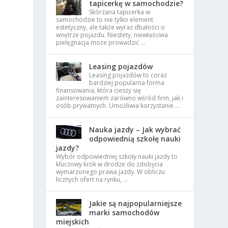
tapicerkę w samochodzie?
Skórzana tapicerka w
samochodzie to nie tylko element
estetyczny, ale także wyraz dbałości o
wnętrze pojazdu. Niestety, niewłaściwa
pielęgnacja może prowadzić …
Leasing pojazdów
Leasing pojazdów to coraz
bardziej popularna forma
finansowania, która cieszy się
zainteresowaniem zarówno wśród firm, jak i
osób prywatnych. Umożliwia korzystanie …
Nauka jazdy – Jak wybrać
odpowiednią szkołę nauki
jazdy?
Wybór odpowiedniej szkoły nauki jazdy to
kluczowy krok w drodze do zdobycia
wymarzonego prawa jazdy. W obliczu
licznych ofert na rynku, …
Jakie są najpopularniejsze
marki samochodów
miejskich