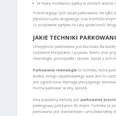
W miarę możliwości parkuj w strefach dobrze 
Przestrzegając tych zasad parkowania, nie tylko 
płynności ruchu drogowego oraz komfortu innych
co pozytywnie wpływa na całą społeczność drog
JAKIE TECHNIKI PARKOWAN
Umiejętność parkowania jest kluczowa dla każde
codzienne korzystanie z pojazdu. Warto znać prz
równoległe, prostopadłe i skośne. Każda z nich 
Parkowanie równoległe
to technika, która po
wzdłuż innego zaparkowanego auta. Jest to czę
jest ograniczona. Wymaga precyzyjnego sterowania
można parkować w inny sposób.
Inną popularną metodą jest
parkowanie prosto
parkingowej pod kątem 90 stopni. Technika ta je
parkowania jest standardowe i umożliwia łatwy d