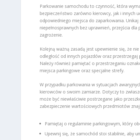
Parkowanie samochodu to czynność, która wyma
bezpieczeństwo zarówno kierowcy, jak i innych u
odpowiedniego miejsca do zaparkowania. Unikaj p
niepełnosprawnych bez uprawnień, przejścia dla 
zagrożenie.
Kolejną ważną zasadą jest upewnienie się, że nie 
odległość od innych pojazdów oraz przestrzegaj
Należy również pamiętać o przestrzeganiu ozn
miejsca parkingowe oraz specjalne strefy.
W przypadku parkowania w sytuacjach awaryjny
kierowców o swoim zamiarze. Dotyczy to zwłaszc
może być niewłaściwie postrzegane jako przesz
zabezpieczenie wartościowych przedmiotów znajd
Pamiętaj o regulaminie parkingowym, który o
Upewnij się, że samochód stoi stabilnie, aby u