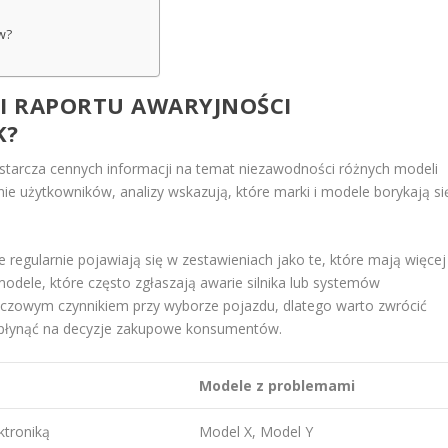
w?
KI RAPORTU AWARYJNOŚCI
K?
tarcza cennych informacji na temat niezawodności różnych modeli
ie użytkowników, analizy wskazują, które marki i modele borykają si
regularnie pojawiają się w zestawieniach jako te, które mają więcej
ele, które często zgłaszają awarie silnika lub systemów
uczowym czynnikiem przy wyborze pojazdu, dlatego warto zwrócić
wpłynąć na decyzje zakupowe konsumentów.
Modele z problemami
ktroniką
Model X, Model Y