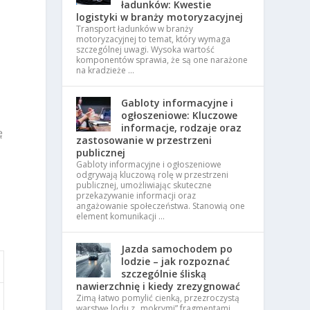
ładunków: Kwestie
logistyki w branży motoryzacyjnej
Transport ładunków w branży
motoryzacyjnej to temat, który wymaga
szczególnej uwagi. Wysoka wartość
komponentów sprawia, że są one narażone
na kradzieże …
Gabloty informacyjne i
ogłoszeniowe: Kluczowe
informacje, rodzaje oraz
ę
zastosowanie w przestrzeni
publicznej
Gabloty informacyjne i ogłoszeniowe
odgrywają kluczową rolę w przestrzeni
publicznej, umożliwiając skuteczne
przekazywanie informacji oraz
angażowanie społeczeństwa. Stanowią one
element komunikacji …
Jazda samochodem po
lodzie – jak rozpoznać
szczególnie śliską
nawierzchnię i kiedy zrezygnować
Zimą łatwo pomylić cienką, przezroczystą
warstwę lodu z „mokrymi” fragmentami