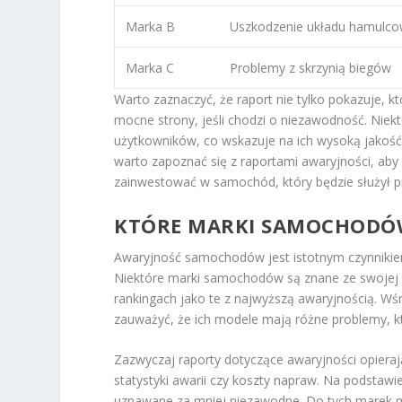
Marka B
Uszkodzenie układu hamulc
Marka C
Problemy z skrzynią biegów
Warto zaznaczyć, że raport nie tylko pokazuje, 
mocne strony, jeśli chodzi o niezawodność. Niek
użytkowników, co wskazuje na ich wysoką jakość 
warto zapoznać się z raportami awaryjności, aby
zainwestować w samochód, który będzie służył pr
KTÓRE MARKI SAMOCHODÓW
Awaryjność samochodów jest istotnym czynnikiem
Niektóre marki samochodów są znane ze swojej n
rankingach jako te z najwyższą awaryjnością. W
zauważyć, że ich modele mają różne problemy, k
Zazwyczaj raporty dotyczące awaryjności opierają 
statystyki awarii czy koszty napraw. Na podstawi
uznawane za mniej niezawodne. Do tych marek m