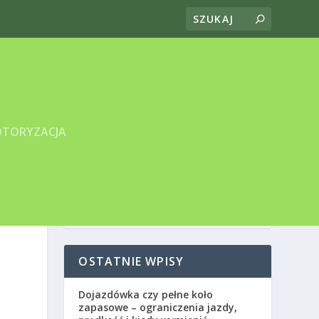
TORYZACJA
OSTATNIE WPISY
Dojazdówka czy pełne koło
zapasowe – ograniczenia jazdy,