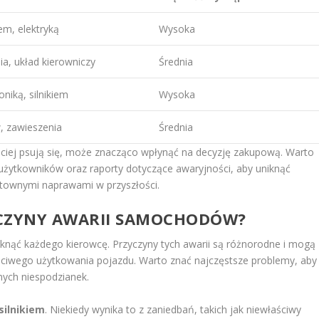
iem, elektryką
Wysoka
ia, układ kierowniczy
Średnia
oniką, silnikiem
Wysoka
, zawieszenia
Średnia
iej psują się, może znacząco wpłynąć na decyzję zakupową. Warto
użytkowników oraz raporty dotyczące awaryjności, aby uniknąć
ztownymi naprawami w przyszłości.
ZYCZYNY AWARII SAMOCHODÓW?
nąć każdego kierowcę. Przyczyny tych awarii są różnorodne i mogą
aściwego użytkowania pojazdu. Warto znać najczęstsze problemy, aby
nych niespodzianek.
silnikiem
. Niekiedy wynika to z zaniedbań, takich jak niewłaściwy