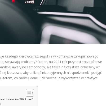
uje każdego kierowcę, szczególnie w kontekście zakupu nowego
ściej sprawiają problemy? Raport na 2021 rok przynosi szczegółowe
jbardziej awaryjne samochody, ale także najczęstsze przyczyny ich
 się kluczowe, aby uniknąć nieprzyjemnych niespodzianek i podjąć
ę zatem, co mówią dane i jak można je wykorzystać w praktyce.
amochodów na 2021 rok?
?