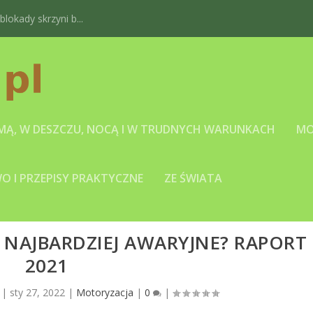
okady skrzyni b...
IMĄ, W DESZCZU, NOCĄ I W TRUDNYCH WARUNKACH
MO
 I PRZEPISY PRAKTYCZNE
ZE ŚWIATA
NAJBARDZIEJ AWARYJNE? RAPORT
2021
|
sty 27, 2022
|
Motoryzacja
|
0
|