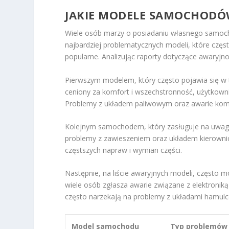
JAKIE MODELE SAMOCHODÓW 
Wiele osób marzy o posiadaniu własnego samoc
najbardziej problematycznych modeli, które często
popularne. Analizując raporty dotyczące awaryjn
Pierwszym modelem, który często pojawia się w t
ceniony za komfort i wszechstronność, użytkownic
Problemy z układem paliwowym oraz awarie komp
Kolejnym samochodem, który zasługuje na uwag
problemy z zawieszeniem oraz układem kierownic
częstszych napraw i wymian części.
Następnie, na liście awaryjnych modeli, często 
wiele osób zgłasza awarie związane z elektroniką 
często narzekają na problemy z układami hamul
Model samochodu
Typ problemów