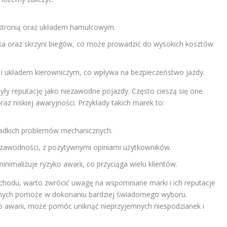
ektronią oraz układem hamulcowym.
nika oraz skrzyni biegów, co może prowadzić do wysokich kosztów
 układem kierowniczym, co wpływa na bezpieczeństwo jazdy.
yły reputację jako niezawodne pojazdy. Często cieszą się one
raz niskiej awaryjności. Przykłady takich marek to:
rzadkich problemów mechanicznych.
zawodności, z pozytywnymi opiniami użytkowników.
imalizuje ryzyko awarii, co przyciąga wielu klientów.
odu, warto zwrócić uwagę na wspomniane marki i ich reputacje
danych pomoże w dokonaniu bardziej świadomego wyboru.
do awarii, może pomóc uniknąć nieprzyjemnych niespodzianek i