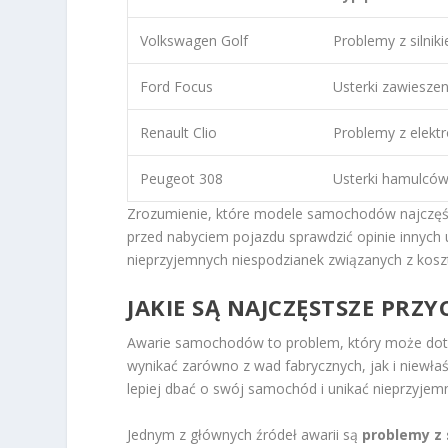
Volkswagen Golf
Problemy z silnik
Ford Focus
Usterki zawieszen
Renault Clio
Problemy z elektr
Peugeot 308
Usterki hamulców
Zrozumienie, które modele samochodów najczęśc
przed nabyciem pojazdu sprawdzić opinie innych 
nieprzyjemnych niespodzianek związanych z kos
JAKIE SĄ NAJCZĘSTSZE PR
Awarie samochodów to problem, który może dotk
wynikać zarówno z wad fabrycznych, jak i niewł
lepiej dbać o swój samochód i unikać nieprzyjem
Jednym z głównych źródeł awarii są
problemy z 