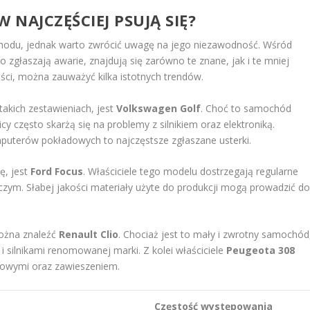
NAJCZĘŚCIEJ PSUJĄ SIĘ?
hodu, jednak warto zwrócić uwagę na jego niezawodność. Wśród
 zgłaszają awarie, znajdują się zarówno te znane, jak i te mniej
ości, można zauważyć kilka istotnych trendów.
akich zestawieniach, jest
Volkswagen Golf
. Choć to samochód
y często skarżą się na problemy z silnikiem oraz elektroniką.
uterów pokładowych to najczęstsze zgłaszane usterki.
ę, jest
Ford Focus
. Właściciele tego modelu dostrzegają regularne
zym. Słabej jakości materiały użyte do produkcji mogą prowadzić d
można znaleźć
Renault Clio
. Chociaż jest to mały i zwrotny samochód
i silnikami renomowanej marki. Z kolei właściciele
Peugeota 308
cowymi oraz zawieszeniem.
Częstość występowania