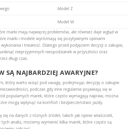
owego
Model Z
Model W
które marki mają najwięcej problemów, ale również daje wgląd w
tóre marki i modele wyróżniają się pozytywnymi opiniami
wykonania i trwałość. Dlatego przed podjęciem decyzji o zakupie,
 uniknąć nieprzyjemnych niespodzianek w przyszłości oraz
zez długi czas.
 SĄ NAJBARDZIEJ AWARYJNE?
, który warto wziąć pod uwagę, podejmując decyzję o zakupie.
iezawodności, podczas gdy inne regularnie pojawiają się w
śród popularnych marek, które często wymagają napraw, można
tóre mogą wpłynąć na komfort i bezpieczeństwo jazdy.
się na danych z różnych źródeł, takich jak opinie właścicieli,
e tych analiz, możemy wymienić kilka marek, które często są
ożemy zaliczyć: