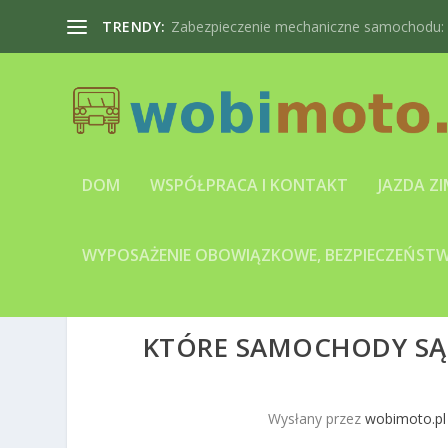
TRENDY:
Zabezpieczenie mechaniczne samochodu: bl
DOM
WSPÓŁPRACA I KONTAKT
JAZDA Z
WYPOSAŻENIE OBOWIĄZKOWE, BEZPIECZEŃSTWO
KTÓRE SAMOCHODY SĄ 
Wysłany przez
wobimoto.pl