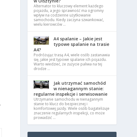
w Olsztynie?
Alternator to kluczowy element każdego
pojazdu, a jego sprawność ma ogromny
wpływ na codzienne użytkowanie
samochodu. Kiedy zaczyna szwankować,
wielu kierowców …
A4 spalanie – Jakie jest
typowe spalanie na trasie
A4?
Podróżując trasą A4, wiele osób zastanawia
się, jakie jest typowe spalanie ich pojazdu.
Warto wiedzieć, że zużycie paliwa na tej
drodze …
o
Jak utrzymać samochód
w nienagannym stanie:
regularne inspekcje i serwisowanie
Utrzymanie samochodu w nienagannym
,
stanie to klucz do bezpiecznej i
komfortowej jazdy. Wiele osób bagatelizuje
znaczenie regularnych inspekcji, co może
prowadzić …