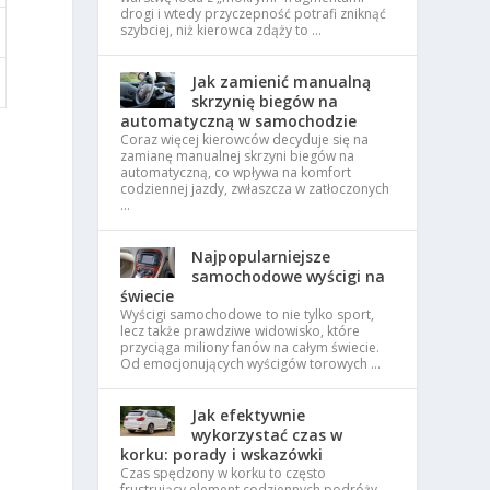
drogi i wtedy przyczepność potrafi zniknąć
szybciej, niż kierowca zdąży to …
Jak zamienić manualną
skrzynię biegów na
automatyczną w samochodzie
Coraz więcej kierowców decyduje się na
zamianę manualnej skrzyni biegów na
automatyczną, co wpływa na komfort
codziennej jazdy, zwłaszcza w zatłoczonych
…
Najpopularniejsze
samochodowe wyścigi na
świecie
Wyścigi samochodowe to nie tylko sport,
lecz także prawdziwe widowisko, które
przyciąga miliony fanów na całym świecie.
Od emocjonujących wyścigów torowych …
Jak efektywnie
wykorzystać czas w
korku: porady i wskazówki
Czas spędzony w korku to często
frustrujący element codziennych podróży,