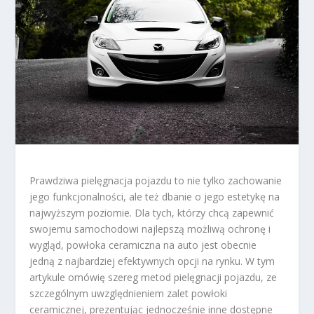
Prawdziwa pielęgnacja pojazdu to nie tylko zachowanie
jego funkcjonalności, ale też dbanie o jego estetykę na
najwyższym poziomie. Dla tych, którzy chcą zapewnić
swojemu samochodowi najlepszą możliwą ochronę i
wygląd, powłoka ceramiczna na auto jest obecnie
jedną z najbardziej efektywnych opcji na rynku. W tym
artykule omówię szereg metod pielęgnacji pojazdu, ze
szczególnym uwzględnieniem zalet powłoki
ceramicznej, prezentując jednocześnie inne dostępne