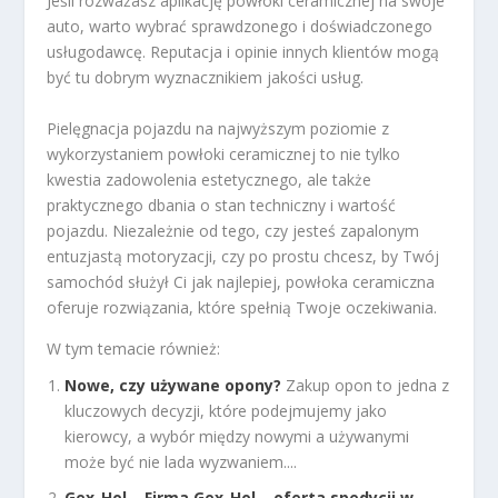
Jeśli rozważasz aplikację powłoki ceramicznej na swoje
auto, warto wybrać sprawdzonego i doświadczonego
usługodawcę. Reputacja i opinie innych klientów mogą
być tu dobrym wyznacznikiem jakości usług.
Pielęgnacja pojazdu na najwyższym poziomie z
wykorzystaniem powłoki ceramicznej to nie tylko
kwestia zadowolenia estetycznego, ale także
praktycznego dbania o stan techniczny i wartość
pojazdu. Niezależnie od tego, czy jesteś zapalonym
entuzjastą motoryzacji, czy po prostu chcesz, by Twój
samochód służył Ci jak najlepiej, powłoka ceramiczna
oferuje rozwiązania, które spełnią Twoje oczekiwania.
W tym temacie również:
Nowe, czy używane opony?
Zakup opon to jedna z
kluczowych decyzji, które podejmujemy jako
kierowcy, a wybór między nowymi a używanymi
może być nie lada wyzwaniem....
Gex-Hol – Firma Gex-Hol – oferta spedycji w