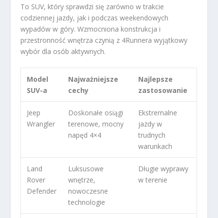
To SUV, który sprawdzi się zarówno w trakcie
codziennej jazdy, jak i podczas weekendowych
wypadów w góry. Wzmocniona konstrukcja i
przestronność wnętrza czynią z 4Runnera wyjątkowy
wybór dla osób aktywnych.
Model
Najważniejsze
Najlepsze
SUV-a
cechy
zastosowanie
Jeep
Doskonałe osiągi
Ekstremalne
Wrangler
terenowe, mocny
jazdy w
napęd 4×4
trudnych
warunkach
Land
Luksusowe
Długie wyprawy
Rover
wnętrze,
w terenie
Defender
nowoczesne
technologie