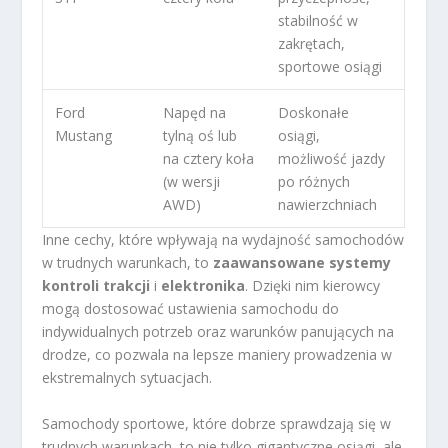
stabilność w
zakrętach,
sportowe osiągi
Ford
Napęd na
Doskonałe
Mustang
tylną oś lub
osiągi,
na cztery koła
możliwość jazdy
(w wersji
po różnych
AWD)
nawierzchniach
Inne cechy, które wpływają na wydajność samochodów
w trudnych warunkach, to
zaawansowane systemy
kontroli trakcji
i
elektronika
. Dzięki nim kierowcy
mogą dostosować ustawienia samochodu do
indywidualnych potrzeb oraz warunków panujących na
drodze, co pozwala na lepsze maniery prowadzenia w
ekstremalnych sytuacjach.
Samochody sportowe, które dobrze sprawdzają się w
trudnych warunkach, to nie tylko gigantyczne osiągi, ale