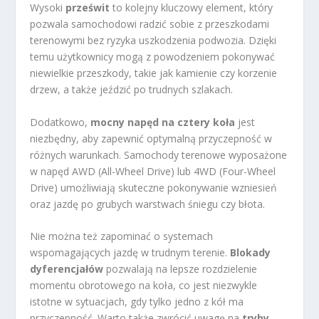
Wysoki
prześwit
to kolejny kluczowy element, który
pozwala samochodowi radzić sobie z przeszkodami
terenowymi bez ryzyka uszkodzenia podwozia. Dzięki
temu użytkownicy mogą z powodzeniem pokonywać
niewielkie przeszkody, takie jak kamienie czy korzenie
drzew, a także jeździć po trudnych szlakach.
Dodatkowo,
mocny napęd na cztery koła
jest
niezbędny, aby zapewnić optymalną przyczepność w
różnych warunkach. Samochody terenowe wyposażone
w napęd AWD (All-Wheel Drive) lub 4WD (Four-Wheel
Drive) umożliwiają skuteczne pokonywanie wzniesień
oraz jazdę po grubych warstwach śniegu czy błota.
Nie można też zapominać o systemach
wspomagających jazdę w trudnym terenie.
Blokady
dyferencjałów
pozwalają na lepsze rozdzielenie
momentu obrotowego na koła, co jest niezwykle
istotne w sytuacjach, gdy tylko jedno z kół ma
przyczepność. Warto także zwrócić uwagę na
tryby