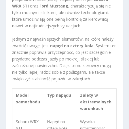
WRX STI
oraz
Ford Mustang
, charakteryzują się nie
tylko mocnymi silnikami, ale również technologiami,
które umożliwiają one pełną kontrolę za kierownicą
nawet w najtrudniejszych sytuacjach.
Jednym z najważniejszych elementów, na które należy
zwrócić uwagę, jest
napęd na cztery koła
. System ten
znacznie poprawia przyczepność, co jest szczególnie
przydatne podczas jazdy po mokrej, śliskiej lub
zaśnieżonej nawierzchni. Dzięki temu kierowcy mogą
nie tylko lepiej radzić sobie z poślizgami, ale także
zwiększyć stabilność pojazdu w zakrętach.
Model
Typ napędu
Zalety w
samochodu
ekstremalnych
warunkach
Subaru WRX
Napęd na
Wysoka
STI
cztery koła
przyczepność,