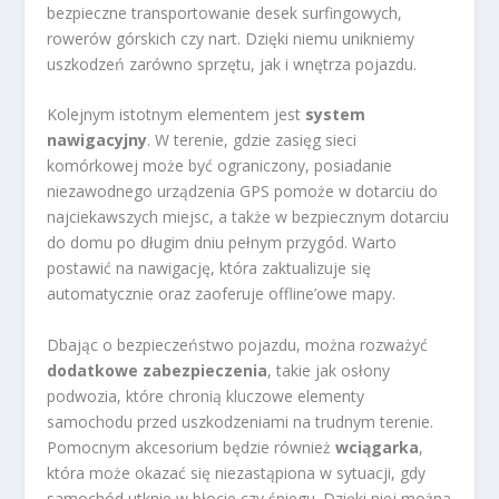
bezpieczne transportowanie desek surfingowych,
rowerów górskich czy nart. Dzięki niemu unikniemy
uszkodzeń zarówno sprzętu, jak i wnętrza pojazdu.
Kolejnym istotnym elementem jest
system
nawigacyjny
. W terenie, gdzie zasięg sieci
komórkowej może być ograniczony, posiadanie
niezawodnego urządzenia GPS pomoże w dotarciu do
najciekawszych miejsc, a także w bezpiecznym dotarciu
do domu po długim dniu pełnym przygód. Warto
postawić na nawigację, która zaktualizuje się
automatycznie oraz zaoferuje offline’owe mapy.
Dbając o bezpieczeństwo pojazdu, można rozważyć
dodatkowe zabezpieczenia
, takie jak osłony
podwozia, które chronią kluczowe elementy
samochodu przed uszkodzeniami na trudnym terenie.
Pomocnym akcesorium będzie również
wciągarka
,
która może okazać się niezastąpiona w sytuacji, gdy
samochód utknie w błocie czy śniegu. Dzięki niej można