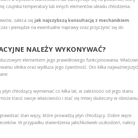
ię czujnika temperatury lub innych elementów układu chłodzenia.
jawów, zaleca się
jak najszybszą konsultację z mechanikiem
.
as i pieniądze na ewentualne naprawy oraz przyczynić się do
WACYJNE NALEŻY WYKONYWAĆ?
 kluczowym elementem jego prawidłowego funkcjonowania. Właściwi
aniu silnika oraz wydłuża jego żywotność. Oto kilka najważniejszyc
ane:
y płyn chłodzący wymieniać co kilka lat, w zależności od jego stanu
oże tracić swoje właściwości i stać się mniej skuteczny w obniżaniu
sprawdzać stan węży, które prowadzą płyn chłodzący. Dobre węże
zecieków. W przypadku stwierdzenia jakichkolwiek uszkodzeń, należy