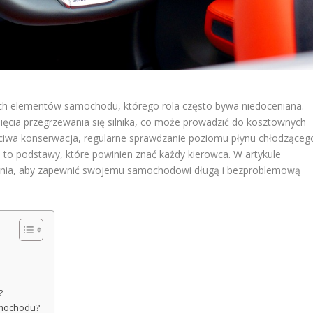
zych elementów samochodu, którego rola często bywa niedoceniana.
nięcia przegrzewania się silnika, co może prowadzić do kosztownych
ciwa konserwacja, regularne sprawdzanie poziomu płynu chłodząceg
to podstawy, które powinien znać każdy kierowca. W artykule
zenia, aby zapewnić swojemu samochodowi długą i bezproblemową
?
amochodu?