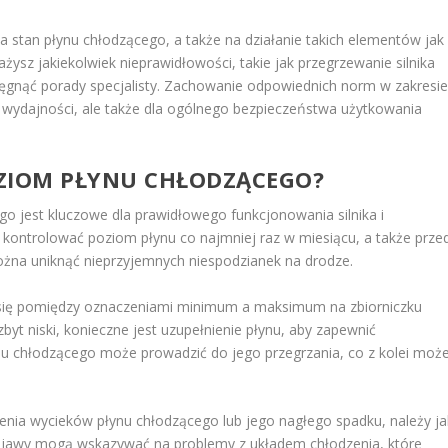
stan płynu chłodzącego, a także na działanie takich elementów jak
żysz jakiekolwiek nieprawidłowości, takie jak przegrzewanie silnika
ięgnąć porady specjalisty. Zachowanie odpowiednich norm w zakresi
ego wydajności, ale także dla ogólnego bezpieczeństwa użytkowania
OZIOM PŁYNU CHŁODZĄCEGO?
o jest kluczowe dla prawidłowego funkcjonowania silnika i
y kontrolować poziom płynu co najmniej raz w miesiącu, a także prze
żna uniknąć nieprzyjemnych niespodzianek na drodze.
się pomiędzy oznaczeniami minimum a maksimum na zbiorniczku
yt niski, konieczne jest uzupełnienie płynu, aby zapewnić
ynu chłodzącego może prowadzić do jego przegrzania, co z kolei moż
nia wycieków płynu chłodzącego lub jego nagłego spadku, należy ja
 objawy mogą wskazywać na problemy z układem chłodzenia, które