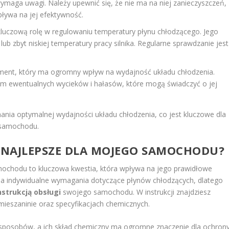
maga uwagi. Należy upewnić się, że nie ma na niej zanieczyszczeń,
pływa na jej efektywność.
uczową rolę w regulowaniu temperatury płynu chłodzącego. Jego
b zbyt niskiej temperatury pracy silnika. Regularne sprawdzanie jest
ment, który ma ogromny wpływ na wydajność układu chłodzenia.
em ewentualnych wycieków i hałasów, które mogą świadczyć o jej
mania optymalnej wydajności układu chłodzenia, co jest kluczowe dla
 samochodu.
Ą NAJLEPSZE DLA MOJEGO SAMOCHODU?
ochodu to kluczowa kwestia, która wpływa na jego prawidłowe
la indywidualne wymagania dotyczące płynów chłodzących, dlatego
nstrukcją obsługi
swojego samochodu. W instrukcji znajdziesz
ieszaninie oraz specyfikacjach chemicznych.
e sposobów, a ich skład chemiczny ma ogromne znaczenie dla ochron