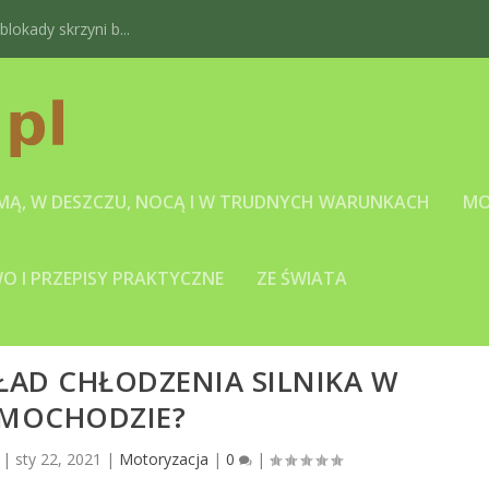
okady skrzyni b...
IMĄ, W DESZCZU, NOCĄ I W TRUDNYCH WARUNKACH
MO
 I PRZEPISY PRAKTYCZNE
ZE ŚWIATA
ŁAD CHŁODZENIA SILNIKA W
MOCHODZIE?
|
sty 22, 2021
|
Motoryzacja
|
0
|