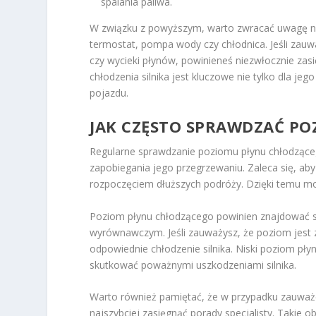
spalania paliwa.
W związku z powyższym, warto zwracać uwagę na 
termostat, pompa wody czy chłodnica. Jeśli zauwa
czy wycieki płynów, powinieneś niezwłocznie zas
chłodzenia silnika jest kluczowe nie tylko dla j
pojazdu.
JAK CZĘSTO SPRAWDZAĆ P
Regularne sprawdzanie poziomu płynu chłodząceg
zapobiegania jego przegrzewaniu. Zaleca się, ab
rozpoczęciem dłuższych podróży. Dzięki temu mo
Poziom płynu chłodzącego powinien znajdować 
wyrównawczym. Jeśli zauważysz, że poziom jest zb
odpowiednie chłodzenie silnika. Niski poziom pł
skutkować poważnymi uszkodzeniami silnika.
Warto również pamiętać, że w przypadku zauważe
najszybciej zasięgnąć porady specjalisty. Takie