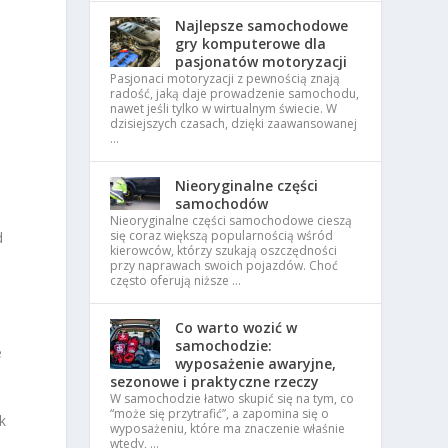
Najlepsze samochodowe
gry komputerowe dla
pasjonatów motoryzacji
Pasjonaci motoryzacji z pewnością znają
e
radość, jaką daje prowadzenie samochodu,
nawet jeśli tylko w wirtualnym świecie. W
dzisiejszych czasach, dzięki zaawansowanej
…
Nieoryginalne części
samochodów
Nieoryginalne części samochodowe cieszą
się coraz większą popularnością wśród
d
kierowców, którzy szukają oszczędności
przy naprawach swoich pojazdów. Choć
często oferują niższe …
Co warto wozić w
samochodzie:
e
wyposażenie awaryjne,
sezonowe i praktyczne rzeczy
W samochodzie łatwo skupić się na tym, co
“może się przytrafić”, a zapomina się o
k
wyposażeniu, które ma znaczenie właśnie
wtedy, …