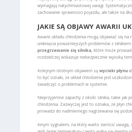
wymagają natychmiastowej uwagi. Systematyczne
zachowanie sprawności pojazdu, ale także na dłu
JAKIE SĄ OBJAWY AWARII U
Awarie układu chłodzenia mogą objawiać się na ró
uniknięcia poważniejszych problemów z silnikie
przegrzewanie się silnika
, które może prowad
rozdzielczej wskazuje niebezpiecznie wysoką temp
Kolejnym istotnym objawem są
wycieki płynu 
to być oznaki, że układ chłodzenia jest uszkodz
świadczyć o problemach w systemie.
Nieprzyjemne zapachy z okolic silnika, takie ja
chłodzenia. Zazwyczaj jest to oznaka, że płyn ch
prowadzi do nadmiernego nagrzewania się podzes
Innym sygnałem, na który warto zwrócić uwagę,
Jeśli zegar temperatury często waha się między n