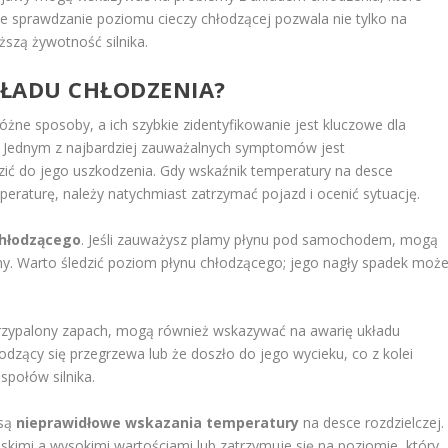
 sprawdzanie poziomu cieczy chłodzącej pozwala nie tylko na
ższą żywotność silnika.
KŁADU CHŁODZENIA?
żne sposoby, a ich szybkie zidentyfikowanie jest kluczowe dla
m. Jednym z najbardziej zauważalnych symptomów jest
zić do jego uszkodzenia. Gdy wskaźnik temperatury na desce
eraturę, należy natychmiast zatrzymać pojazd i ocenić sytuację.
chłodzącego
. Jeśli zauważysz plamy płynu pod samochodem, mogą
ony. Warto śledzić poziom płynu chłodzącego; jego nagły spadek moż
k przypalony zapach, mogą również wskazywać na awarię układu
łodzący się przegrzewa lub że doszło do jego wycieku, co z kolei
połów silnika.
 są
nieprawidłowe wskazania temperatury
na desce rozdzielczej.
iskimi a wysokimi wartościami lub zatrzymuje się na poziomie, który