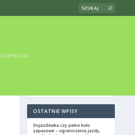
TORYZACJA
OSTATNIE WPISY
Dojazdówka czy pełne koło
zapasowe – ograniczenia jazdy,