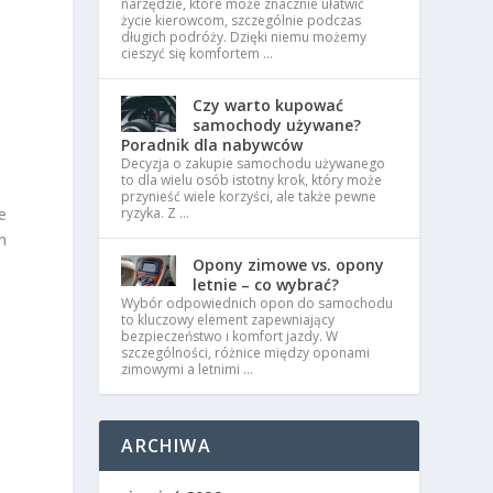
narzędzie, które może znacznie ułatwić
życie kierowcom, szczególnie podczas
długich podróży. Dzięki niemu możemy
cieszyć się komfortem …
Czy warto kupować
samochody używane?
Poradnik dla nabywców
Decyzja o zakupie samochodu używanego
to dla wielu osób istotny krok, który może
przynieść wiele korzyści, ale także pewne
e
ryzyka. Z …
h
Opony zimowe vs. opony
letnie – co wybrać?
Wybór odpowiednich opon do samochodu
to kluczowy element zapewniający
bezpieczeństwo i komfort jazdy. W
szczególności, różnice między oponami
zimowymi a letnimi …
ARCHIWA