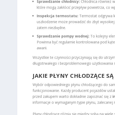
Sprawdzanie chłodnicy:
Chłodnica również wy
które mogą zakłócić przepływ powietrza, co w
Inspekcja termostatu:
Termostat odgrywa kl
uszkodzenie może prowadzić do zbyt wysokiej lu
zatem niezbędne.
Sprawdzanie pompy wodnej:
To kolejny ele
Powinna być regularnie kontrolowana pod kąt
awarii.
Wszystkie te czynności przyczyniają się do utrzy
długotrwałego i bezproblemowego użytkowania
JAKIE PŁYNY CHŁODZĄCE S
Wybór odpowiedniego płynu chłodzącego do sam
funkcjonowanie. Każdy producent pojazdów usta
przed zakupem warto dokładnie zapoznać się z
i
informacje o wymaganym typie płynu, zalecanej m
Płyny chłodzące różnią się między sobą na wiel