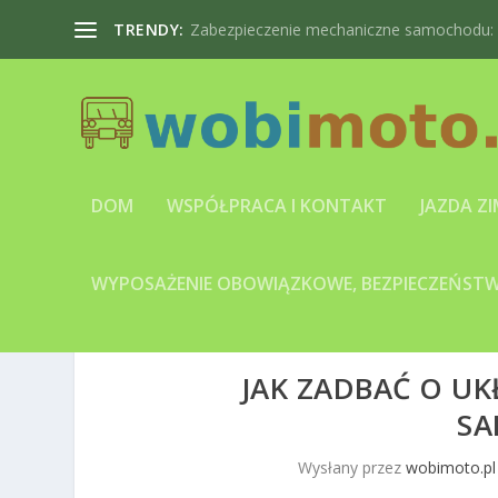
TRENDY:
Zabezpieczenie mechaniczne samochodu: bl
DOM
WSPÓŁPRACA I KONTAKT
JAZDA Z
WYPOSAŻENIE OBOWIĄZKOWE, BEZPIECZEŃSTWO
JAK ZADBAĆ O UK
SA
Wysłany przez
wobimoto.pl