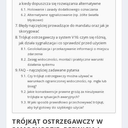
a kiedy dopuszcza się rozwiązania alternatywne
Holowanie i zasady dodatkowego oznaczania
Alternatywne sygnalizowanie (np. żółte światła
błyskowe)
Błędy najczęściej prowadzące do mandatu oraz jak je
skorygować
Trójkąt ostrzegawczy a system V16: czym się różnią,
jak działa sygnalizacja i co sprawdzić przed użyciem
Geolokalizacja i przekazywanie informacji o miejscu
zdarzenia
Zasięg widoczności, montaż i praktyczne warunki
działania systemu
FAQ – najczęściej zadawane pytania
Czy trójkąt ostrzegawczy można używać w
warunkach ograniczonej widoczności, np. mgła lub
śnieg?
Jakie konsekwencje prawne grożą za nieużywanie
trójkąta w sytuacjach awaryjnych?
W jaki sposób prawidłowo przechowywać trójkąt,
aby był gotowy do szybkiego użycia?
TRÓJKĄT OSTRZEGAWCZY W