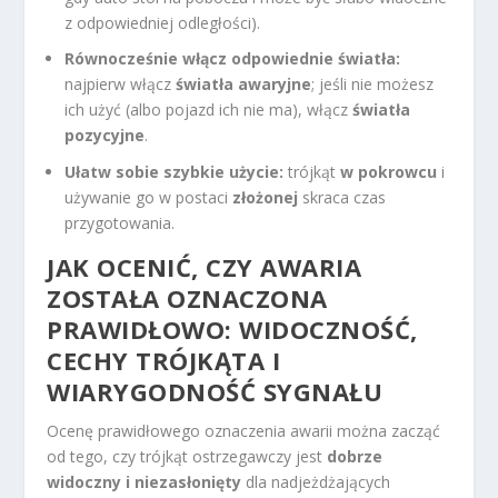
z odpowiedniej odległości).
Równocześnie włącz odpowiednie światła:
najpierw włącz
światła awaryjne
; jeśli nie możesz
ich użyć (albo pojazd ich nie ma), włącz
światła
pozycyjne
.
Ułatw sobie szybkie użycie:
trójkąt
w pokrowcu
i
używanie go w postaci
złożonej
skraca czas
przygotowania.
JAK OCENIĆ, CZY AWARIA
ZOSTAŁA OZNACZONA
PRAWIDŁOWO: WIDOCZNOŚĆ,
CECHY TRÓJKĄTA I
WIARYGODNOŚĆ SYGNAŁU
Ocenę prawidłowego oznaczenia awarii można zacząć
od tego, czy trójkąt ostrzegawczy jest
dobrze
widoczny i niezasłonięty
dla nadjeżdżających