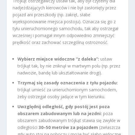
Trójkąt ostrzegawczy ustaw tak, aby był czytelny dla
nadjeżdżających kierowców i nie był zasłonięty przez
pojazd ani przeszkody (np. zakręt, słabe
wyeksponowanie miejsca postoju). Oznacza się go z
tyłu unieruchomionego samochodu, tak aby ostrzegał
wcześniej i pomagał innym odpowiednio zmniejszyć
prędkość oraz zachować szczególną ostrożność.
Wybierz miejsce widoczne “z daleka”:
ustaw
trójkąt tak, by nie zniknął w martwym polu (np. przez
nadwozie, bandę lub ukształtowanie drogi).
Trzymaj się zasady oznaczenia z tyłu pojazdu:
trójkąt umieść za unieruchomionym samochodem,
żeby ostrzegał osoby jadące w tym kierunku.
Uwzględnij odległość, gdy postój jest poza
obszarem zabudowanym lub na jezdni:
poza
obszarem zabudowanym trójkąt stawia się zwykle w
odległości
30–50 metrów za pojazdem
(zwłaszcza
gdy auto stoi na poboczu i może być słabo widoczne