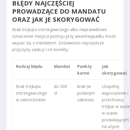
BŁĘDY NAJCZĘŚCIEJ
PROWADZĄCE DO MANDATU
ORAZ JAK JE SKORYGOWAĆ
Brak trójkąta ostrzegawczego albo nieprawidłowe
oznaczenie miejsca postoju przy awarii/wypadku może
wiązać się z mandatem. Zestawiono najczęstsze
przyczyny sankcji i ich korekty.
Rodzaj błędu
Mandat
Punkty
Jak
karne
skorygować
Brak trójkąta
do 500
brak (w
Uzupełnij
ostrzegawczego
zł
podanym
wyposażenie i
w samochodzie
zakresie)
przechowuj
trójkąt w aucie
w stanie
pozwalającym
na użycie.