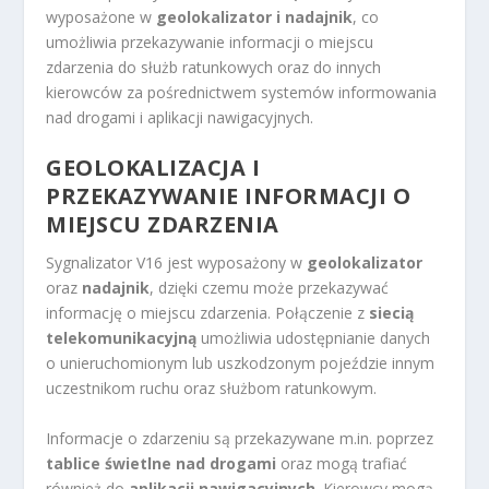
wyposażone w
geolokalizator i nadajnik
, co
umożliwia przekazywanie informacji o miejscu
zdarzenia do służb ratunkowych oraz do innych
kierowców za pośrednictwem systemów informowania
nad drogami i aplikacji nawigacyjnych.
GEOLOKALIZACJA I
PRZEKAZYWANIE INFORMACJI O
MIEJSCU ZDARZENIA
Sygnalizator V16 jest wyposażony w
geolokalizator
oraz
nadajnik
, dzięki czemu może przekazywać
informację o miejscu zdarzenia. Połączenie z
siecią
telekomunikacyjną
umożliwia udostępnianie danych
o unieruchomionym lub uszkodzonym pojeździe innym
uczestnikom ruchu oraz służbom ratunkowym.
Informacje o zdarzeniu są przekazywane m.in. poprzez
tablice świetlne nad drogami
oraz mogą trafiać
również do
aplikacji nawigacyjnych
. Kierowcy mogą