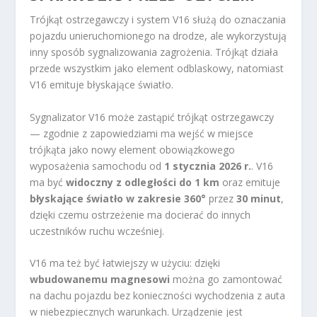
Trójkąt ostrzegawczy i system V16 służą do oznaczania
pojazdu unieruchomionego na drodze, ale wykorzystują
inny sposób sygnalizowania zagrożenia. Trójkąt działa
przede wszystkim jako element odblaskowy, natomiast
V16 emituje błyskające światło.
Sygnalizator V16 może zastąpić trójkąt ostrzegawczy
— zgodnie z zapowiedziami ma wejść w miejsce
trójkąta jako nowy element obowiązkowego
wyposażenia samochodu od
1 stycznia 2026 r.
. V16
ma być
widoczny z odległości do 1 km
oraz emituje
błyskające światło w zakresie 360°
przez
30 minut
,
dzięki czemu ostrzeżenie ma docierać do innych
uczestników ruchu wcześniej.
V16 ma też być łatwiejszy w użyciu: dzięki
wbudowanemu magnesowi
można go zamontować
na dachu pojazdu bez konieczności wychodzenia z auta
w niebezpiecznych warunkach. Urządzenie jest