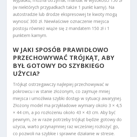
wypadku, można otrzymać mandat w wysokości 150 zł
(w niektórych przypadkach także 1 punkt karny). Na
autostradzie lub drodze ekspresowej te kwoty mogą
wynosić 300 zł. Niewłaściwe oznaczenie miejsca
postoju również wiąże się z mandatem 150 zł i 1
punktem karnym.
W JAKI SPOSÓB PRAWIDŁOWO
PRZECHOWYWAĆ TRÓJKĄT, ABY
BYŁ GOTOWY DO SZYBKIEGO
UŻYCIA?
Trójkąt ostrzegawczy najlepiej przechowywać w
pokrowcu i w stanie złożonym, co zajmuje mniej
miejsca i umożliwia szybki dostęp w sytuacji awaryjnej.
Złożony model ma przykładowe wymiary około 3 × 4,5
× 44 cm, a po rozłożeniu około 43 × 43 cm. Aby być
pewnym, że w razie potrzeby trójkąt będzie gotowy do
użycia, warto przynajmniej raz wcześniej rozłożyć go,
co pozwoli na szybkie i sprawne działanie w stresie.