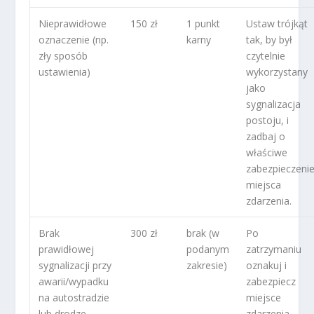
Nieprawidłowe
150 zł
1 punkt
Ustaw trójkąt
oznaczenie (np.
karny
tak, by był
zły sposób
czytelnie
ustawienia)
wykorzystany
jako
sygnalizacja
postoju, i
zadbaj o
właściwe
zabezpieczeni
miejsca
zdarzenia.
Brak
300 zł
brak (w
Po
prawidłowej
podanym
zatrzymaniu
sygnalizacji przy
zakresie)
oznakuj i
awarii/wypadku
zabezpiecz
na autostradzie
miejsce
lub drodze
zdarzenia