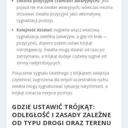
Światła pozycyjne (zamiast awaryjnych):
jeśli
pojazd nie ma świateł awaryjnych, wówczas można
stosować światła pozycyjne jako alternatywę
sygnalizacji postoju.
Kolejność działań:
najpierw włącz właściwą
sygnalizację świetlną (awaryjne, a gdy ich brak —
pozycyjne), dopiero potem ustaw trójkąt
ostrzegawczy. Światła mogą działać od razu po
zatrzymaniu, a trójkąt dodaje czytelny sygnał od
strony nadjeżdżających.
Połączenie sygnału świetlnego z trójkątem zwiększa
czytelność zagrożenia dla innych uczestników ruchu:
światła mogą sygnalizować sytuację natychmiast, a
trójkąt oznacza miejsce postoju.
GDZIE USTAWIĆ TRÓJKĄT:
ODLEGŁOŚĆ I ZASADY ZALEŻNE
OD TYPU DROGI ORAZ TERENU