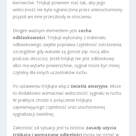
kierowców. Trójkąt powinien stać tak, aby jego
widoczność nie była ograniczona przez unieruchomiony
pojazd ani inne przeszkody w otoczeniu.
Drugim ważnym elementem jest
cecha
odblaskowości
. Trójkąt wykonany z materiału
odblaskowego zwykle poprawia czytelność ostrzeżenia,
szczególnie gdy warunki są gorsze (np. nocą albo
podczas deszczu). Jeżeli trójkąt nie jest odblaskowy
albo ma wytarte powierzchnie, sygnał może być mniej
czytelny dla innych uczestników ruchu.
Po ustawieniu trójkąta włącz
światła awaryjne
. Może
to dodatkowo wzmacniać widoczność sygnału w ruchu.
W praktyce chodzi o połączenie trójkąta
zapewniającego czytelność oraz uruchomionej
sygnalizacji świetlnej.
Zależność od sytuacji jest tu istotna:
zasady użycia
trójkąta i wymagane odległości
mogą się różnić w