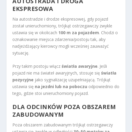
AUTOSTRADA I DROGA
EKSPRESOWA
Na autostradzie i drodze ekspresowej, gdy pojazd
został unieruchomiony, trójkąt ostrzegawczy zwykle
ustawia się w okolicach
100 m za pojazdem
. Chodzi o
oznakowanie miejsca zdarzenia/postoju tak, aby
nadjeżdżający kierowcy mogli wcześniej zauważyć
sytuację.
Przy takim postoju włącz
światła awaryjne
. Jeśli
pojazd nie ma świateł awaryjnych, stosuje się
światła
pozycyjne
jako sygnalizację uzupełniającą. Trójkąt
ustawia się
na jezdni lub na poboczu
odpowiednio do
tego, gdzie stoi unieruchomiony pojazd.
DLA ODCINKÓW POZA OBSZAREM
ZABUDOWANYM
Poza obszarem zabudowanym trójkąt ostrzegawczy
ustawia się zwykle w odległości
30–50 metrów za