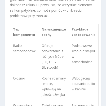
dokonasz zakupu, upewnij się, że wszystkie elementy
są kompatybilne, co może pomóc w uniknięciu
problemów przy montażu.
Typ
Najważniejsze
Przykłady
komponentu
cechy
zastosowania
Radio
Oferuje
Podstawowe
samochodowe
odtwarzanie z
źródło dźwięku
różnych źródeł
w
(CD, USB,
samochodzie
Bluetooth)
Głośniki
Różne rozmiary
Wzbogacają
i moce,
doznania audio
wpływają na
w kabinie
jakość dźwięku
Wzmacniacz
Zwiększa moc
Systemy audio