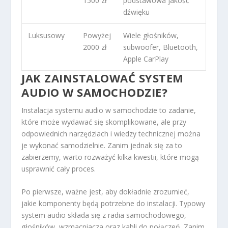
1500 zł
podstawowa jakość
dźwięku
Luksusowy
Powyżej
Wiele głośników,
2000 zł
subwoofer, Bluetooth,
Apple CarPlay
JAK ZAINSTALOWAĆ SYSTEM
AUDIO W SAMOCHODZIE?
Instalacja systemu audio w samochodzie to zadanie,
które może wydawać się skomplikowane, ale przy
odpowiednich narzędziach i wiedzy technicznej można
je wykonać samodzielnie. Zanim jednak się za to
zabierzemy, warto rozważyć kilka kwestii, które mogą
usprawnić cały proces.
Po pierwsze, ważne jest, aby dokładnie zrozumieć,
jakie komponenty będą potrzebne do instalacji. Typowy
system audio składa się z radia samochodowego,
głośników, wzmacniacza oraz kabli do połączeń. Zanim