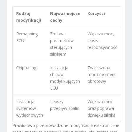
Rodzaj
Najważniejsze
Korzyści
modyfikacji
cechy
Remapping
Zmiana
Większa moc,
ECU
parametrów
lepsza
sterujących
responsywność
silnikiem
Chiptuning
Instalacja
Zwiększona
chipów
moc i moment
modyfikujących
obrotowy
ECU
Instalacja
Lepszy
Większa moc
systemów
przepływ spalin
oraz poprawa
wydechowych
dźwięku silnika
Prawidłowo przeprowadzone modyfikacje elektroniczne