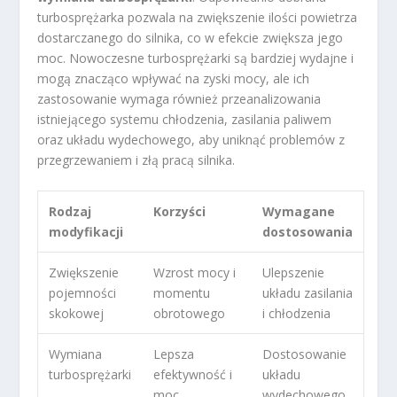
turbosprężarka pozwala na zwiększenie ilości powietrza
dostarczanego do silnika, co w efekcie zwiększa jego
moc. Nowoczesne turbosprężarki są bardziej wydajne i
mogą znacząco wpływać na zyski mocy, ale ich
zastosowanie wymaga również przeanalizowania
istniejącego systemu chłodzenia, zasilania paliwem
oraz układu wydechowego, aby uniknąć problemów z
przegrzewaniem i złą pracą silnika.
Rodzaj
Korzyści
Wymagane
modyfikacji
dostosowania
Zwiększenie
Wzrost mocy i
Ulepszenie
pojemności
momentu
układu zasilania
skokowej
obrotowego
i chłodzenia
Wymiana
Lepsza
Dostosowanie
turbosprężarki
efektywność i
układu
moc
wydechowego