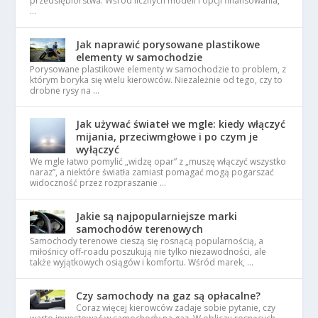
przedsiębiorstwa. Wśród licznych modeli i opcji finansowania,
…
Jak naprawić porysowane plastikowe
elementy w samochodzie
Porysowane plastikowe elementy w samochodzie to problem, z
którym boryka się wielu kierowców. Niezależnie od tego, czy to
drobne rysy na …
Jak używać świateł we mgle: kiedy włączyć
mijania, przeciwmgłowe i po czym je
wyłączyć
We mgle łatwo pomylić „widzę opar” z „muszę włączyć wszystko
naraz”, a niektóre światła zamiast pomagać mogą pogarszać
widoczność przez rozpraszanie …
Jakie są najpopularniejsze marki
samochodów terenowych
Samochody terenowe cieszą się rosnącą popularnością, a
miłośnicy off-roadu poszukują nie tylko niezawodności, ale
także wyjątkowych osiągów i komfortu. Wśród marek, …
Czy samochody na gaz są opłacalne?
Coraz więcej kierowców zadaje sobie pytanie, czy