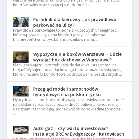
warto inwestować w samochody na gaz. W obliczu rosnących
kosztów paliw oraz rosnącej świadomości …
Poradnik dla kierowcy: Jak prawidłowo
parkować na ulicy?
Prawidłowe parkowanie to jedna z kluczowych umiejętności,
która wpływa nie tylko na komfort jazdy, ale także na
bezpieczeństwo wszystkich uczestników ruchu. …
Wypożyczalnia boxów Warszawa – Gdzie
wynająć box dachowy w Warszawie?
Planujesz wyjazd i potrzebujesz dodatkowej przestrzeni na
bagaż? Wynajem boxu dachowego to doskonałe rozwiązanie,
które umożliwi Ci komfortowe podróżowanie bez zbędnych …
Przegląd modeli samochodów
hybrydowych na polskim rynku
Hybrydowe samochody zdobywają coraz większą popularność
na polskim rynku, łącząc oszczędność paliwa z nowoczesnym
designem i technologią. Jednak wybór odpowiedniego modelu
…
Auto gaz – czy warto inwestować?
Instalacje BRC w Bydgoszczy i Katowicach