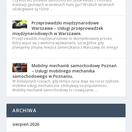
Czy ktoś kto posiada samochód korzystał kiedyś z montażu
instalacji gazowych w serwisach Auto gaz? W takich serwisach
obsługiwane są różne …
Przeprowadzki międzynarodowe
Warszawa – Usługi przeprowadzek
międzynarodowych w Warszawie.
Przeprowadzki międzynarodowe to skomplikowany proces,
który wiąże się z wieloma wyzwaniami, szczególnie gdy
planujemy zmianę miejsca zamieszkania z Warszawy do innego
…
Mobilny mechanik samochodowy Poznań
– Usługi mobilnego mechanika
samochodowego w Poznaniu.
W dzisiejszych czasach, gdy tempo życia staje się coraz szybsze,
mobilne usługi mechaniczne zdobywają na popularności.
Mobilny mechanik samochodowy to rozwiązanie, …
ARCHIWA
sierpień 2026