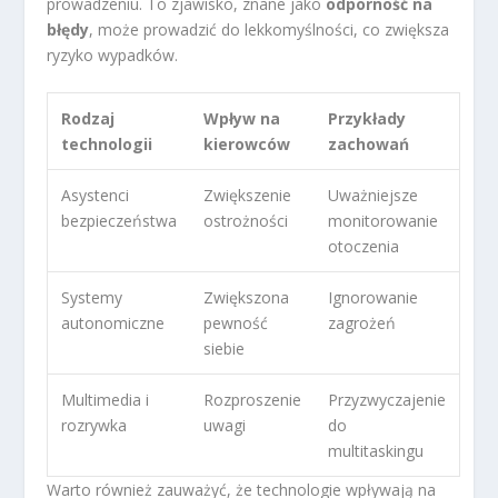
prowadzeniu. To zjawisko, znane jako
odporność na
błędy
, może prowadzić do lekkomyślności, co zwiększa
ryzyko wypadków.
Rodzaj
Wpływ na
Przykłady
technologii
kierowców
zachowań
Asystenci
Zwiększenie
Uważniejsze
bezpieczeństwa
ostrożności
monitorowanie
otoczenia
Systemy
Zwiększona
Ignorowanie
autonomiczne
pewność
zagrożeń
siebie
Multimedia i
Rozproszenie
Przyzwyczajenie
rozrywka
uwagi
do
multitaskingu
Warto również zauważyć, że technologie wpływają na