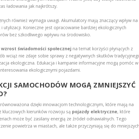
zas ładowania jak najkrótszy.
znych również wymaga uwagi. Akumulatory mają znaczący wpływ na
i utylizacji. Konieczne jest opracowanie bardziej ekologicznych
torów bez szkodliwego wpływu na środowisko.
t
wzrost świadomości społecznej
na temat korzyści płynących z
sób wciąż nie zdaje sobie sprawy z negatywnych skutków tradycyjneg
oryzacja ekologiczna. Edukacja i kampanie informacyjne mogą pomóc w
interesowania ekologicznymi pojazdami.
UKCJI SAMOCHODÓW MOGĄ ZMNIEJSZYĆ
O?
 zrównoważona dzięki innowacjom technologicznym, które mają na
 z kluczowych kierunków rozwoju są
pojazdy elektryczne
, które
ateriach może być zasilany energią ze źródeł odnawialnych. Tego
czenie powietrza w miastach, ale także przyczyniają się do mniejszyc