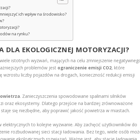
zacji?
niejszyć ich wpływ na środowisko?
ów?
otoryzacji?
hodów na rynku?
A DLA EKOLOGICZNEJ MOTORYZACJI?
a wiele istotnych wyzwań, mających na celu zmniejszenie negatywneg
ważniejszych problemów jest
ograniczenie emisji CO2
, które
rę wzrostu liczby pojazdów na drogach, konieczność redukcji emisji
powietrza
. Zanieczyszczenia spowodowane spalinami silników
zi oraz ekosystemy. Dlatego przejście na bardziej zrównoważone
, staje się niezbędne, aby poprawić jakość powietrza w miastach.
 elektrycznych to kolejne wyzwanie. Aby zachęcić użytkowników do
rzenie rozbudowanej sieci stacji ładowania. Bez tego, wiele osób moż
mowanie ekologicznych rozwiązań. Ważne jest, aby stacje ładowania