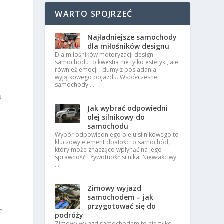
WARTO SPOJRZEĆ
Najładniejsze samochody
dla miłośników designu
Dla miłośników motoryzacji design
samochodu to kwestia nie tylko estetyki, ale
również emocji i dumy z posiadania
wyjątkowego pojazdu. Współczesne
samochody …
o
Jak wybrać odpowiedni
olej silnikowy do
samochodu
Wybór odpowiedniego oleju silnikowego to
kluczowy element dbałości o samochód,
który może znacząco wpłynąć na jego
sprawność i żywotność silnika. Niewłaściwy
…
Zimowy wyjazd
samochodem – jak
przygotować się do
e
podróży
Zimowy wyjazd samochodem to nie tylko