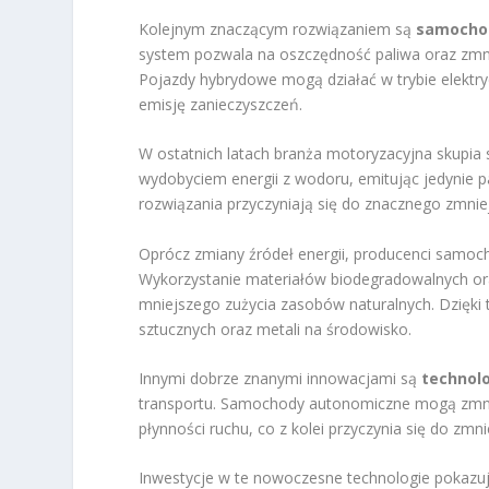
Kolejnym znaczącym rozwiązaniem są
samocho
system pozwala na oszczędność paliwa oraz zmn
Pojazdy hybrydowe mogą działać w trybie elektr
emisję zanieczyszczeń.
W ostatnich latach branża motoryzacyjna skupia 
wydobyciem energii z wodoru, emitując jedynie
rozwiązania przyczyniają się do znacznego zmni
Oprócz zmiany źródeł energii, producenci samo
Wykorzystanie materiałów biodegradowalnych or
mniejszego zużycia zasobów naturalnych. Dzięk
sztucznych oraz metali na środowisko.
Innymi dobrze znanymi innowacjami są
technol
transportu. Samochody autonomiczne mogą zmniej
płynności ruchu, co z kolei przyczynia się do zmn
Inwestycje w te nowoczesne technologie pokazuj