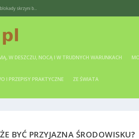
okady skrzyni b...
IMĄ, W DESZCZU, NOCĄ I W TRUDNYCH WARUNKACH
MO
 I PRZEPISY PRAKTYCZNE
ZE ŚWIATA
ŻE BYĆ PRZYJAZNA ŚRODOWISKU?