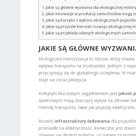
Jakie są główne wyzwania dla ekologicznej motory
Jakie innowacje w produkcji samochodów mogą zm
Jakie są korzyści z wyboru ekologicznych pojazd
Jakie są przyszłe kierunki rozwoju ekologicznej m
Jakie są przykłady udanych ekologicznych samoc
JAKIE SĄ GŁÓWNE WYZWANI
Ekologiczna motoryzacja to obszar, który stawi
wpływu transportu na środowisko. Jednym z naj
przyczyniają się do globalnego ocieplenia. W mia
staje się coraz pilniejsza.
Kolejnym kluczowym zagadnieniem jest
jakość 
spalinowych mają znaczący wpływ na zdrowie lud
metody transportu, takie jak pojazdy elektryczne
Rozwój
infrastruktury ładowania
dla pojazdów
przesiadki na elektryczność, konieczne jest stwo
obawiać się długich podróży, co ogranicza przyj