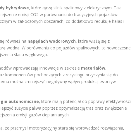
dy hybrydowe
, które łączą silnik spalinowy z elektrycznym. Taki
iejszenie emisji CO2 w porównaniu do tradycyjnych pojazdów.
ycznym w zatłoczonych obszarach, co dodatkowo redukuje hałas i
się również na
napędach wodorowych
, które wiążą się z
 parę wodną. W porównaniu do pojazdów spalinowych, te nowoczesne
ejszenia śladu węglowego.
chodów wprowadzają innowacje w zakresie
materiałów
.
az komponentów pochodzących z recyklingu przyczynia się do
i temu można zmniejszyć negatywny wpływ produkcji tworzyw
ogie autonomiczne
, które mają potencjał do poprawy efektywności
szyć zużycie paliwa poprzez optymalizację tras oraz zwiększenie
iejszenia emisji gazów cieplarnianych.
ą, że przemysł motoryzacyjny stara się wprowadzać rozwiązania,