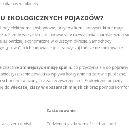
i dla naszej planety.
ORU EKOLOGICZNYCH POJAZDÓW?
ody elektryczne i hybrydowe, przynosi liczne korzyści, które mają
o. Przede wszystkim, te innowacyjne rozwiązania charakteryzują si
 że są bardziej ekonomiczne w dłuższym okresie. Samochody
 „paliwa”, a ich ładowanie jest zazwyczaj tańsze niż tankowanie
a znacznie
zmniejszyć emisję spalin
, co przyczynia się do poprawy
zanieczyszczenie powietrza wpływa korzystnie na zdrowie publiczne,
h schorzeń związanych z zanieczyszczeniami. Ekologiczne pojazdy
się do
większej ciszy w obszarach miejskich
oraz podnosi komfor
Zastosowanie
tacji, zero emisji
Codzienna jazda w mieście, transport