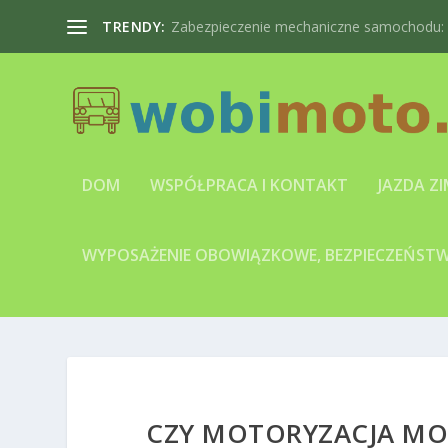
TRENDY:
Zabezpieczenie mechaniczne samochodu: bl
DOM
WSPÓŁPRACA I KONTAKT
JAZDA Z
WYPOSAŻENIE OBOWIĄZKOWE, BEZPIECZEŃSTWO
CZY MOTORYZACJA MO