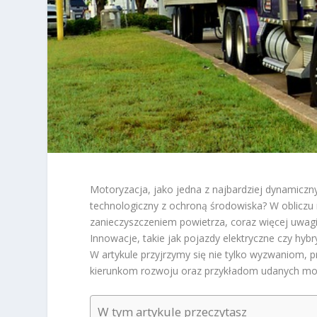
Motoryzacja, jako jedna z najbardziej dynamicz
technologiczny z ochroną środowiska? W oblicz
zanieczyszczeniem powietrza, coraz więcej uwa
Innowacje, takie jak pojazdy elektryczne czy hybr
W artykule przyjrzymy się nie tylko wyzwaniom, p
kierunkom rozwoju oraz przykładom udanych mode
W tym artykule przeczytasz