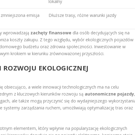
lokalny
 zmniejszona emisja
Dłuższe trasy, różne warunki jazdy
ądy wprowadzają
zachęty finansowe
dla osób decydujących się na
niża koszty zakupu. Z tego względu, wybór ekologicznych pojazdów
dla domowego budżetu oraz zdrowia społeczności. Inwestowanie w
zowym krokiem w kierunku zrównoważonej przyszłości.
KI ROZWOJU EKOLOGICZNEJ
ę obiecująco, a wiele innowacji technologicznych ma na celu
 Jednym z kluczowych kierunków rozwoju są
autonomiczne pojazdy
ogach, ale także mogą przyczynić się do wydajniejszego wykorzystani
 systemy zarządzania ruchem, umożliwiają optymalizację tras oraz
stotnym elementem, który wpłynie na popularyzację ekologicznych