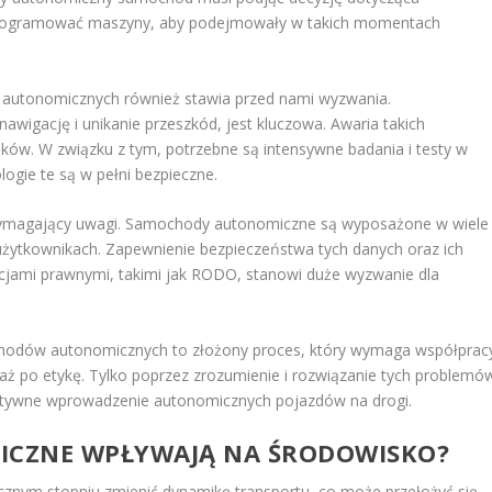
aprogramować maszyny, aby podejmowały w takich momentach
utonomicznych również stawia przed nami wyzwania.
igację i unikanie przeszkód, jest kluczowa. Awaria takich
. W związku z tym, potrzebne są intensywne badania i testy w
logie te są w pełni bezpieczne.
wymagający uwagi. Samochody autonomiczne są wyposażone w wiele
 użytkownikach. Zapewnienie bezpieczeństwa tych danych oraz ich
cjami prawnymi, takimi jak RODO, stanowi duże wyzwanie dla
chodów autonomicznych to złożony proces, który wymaga współprac
 aż po etykę. Tylko poprzez zrozumienie i rozwiązanie tych problemó
ektywne wprowadzenie autonomicznych pojazdów na drogi.
ICZNE WPŁYWAJĄ NA ŚRODOWISKO?
nym stopniu zmienić dynamikę transportu, co może przełożyć się