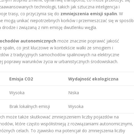
zaawansowanych technologii, takich jak sztuczna inteligencja i
oje trasy, co przyczynia się do
zmniejszenia emisji spalin
. W
e mogą unikać niepotrzebnych korków i przemieszczać się w sposób
a drodze i związaną z nim emisję dwutlenku węgla.
mochodów autonomicznych
może znacznie poprawić jakość
e spalin, co jest kluczowe w kontekście walki ze smogiem i
azdów z tradycyjnych samochodów spalinowych na elektryczne
ej poprawy warunków życia w urbanistycznych środowiskach.
Emisja CO2
Wydajność ekologiczna
Wysoka
Niska
Brak lokalnych emisji
Wysoka
h może także skutkować zmniejszeniem liczby pojazdów na
odów, które często współistnieją z rozwiązaniami autonomicznymi,
óżnych celach. To zjawisko ma potencjał do zmniejszenia liczby