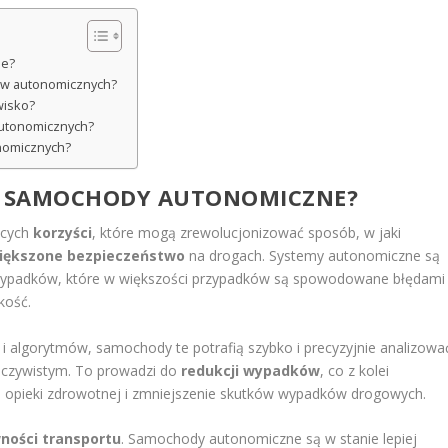
ne?
ów autonomicznych?
wisko?
autonomicznych?
nomicznych?
ZĄ SAMOCHODY AUTONOMICZNE?
ących
korzyści
, które mogą zrewolucjonizować sposób, w jaki
iększone bezpieczeństwo
na drogach. Systemy autonomiczne są
 wypadków, które w większości przypadków są spowodowane błędami
kość.
 algorytmów, samochody te potrafią szybko i precyzyjnie analizowa
eczywistym. To prowadzi do
redukcji wypadków
, co z kolei
mu opieki zdrowotnej i zmniejszenie skutków wypadków drogowych.
ności transportu
. Samochody autonomiczne są w stanie lepiej