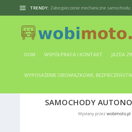
TRENDY:
Zabezpieczenie mechaniczne samochodu: bl
DOM
WSPÓŁPRACA I KONTAKT
JAZDA Z
WYPOSAŻENIE OBOWIĄZKOWE, BEZPIECZEŃSTWO
SAMOCHODY AUTONOM
Wysłany przez
wobimoto.pl