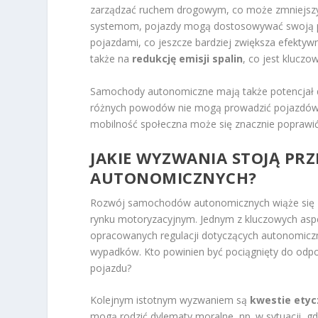
zarządzać ruchem drogowym, co może zmniejs
systemom, pojazdy mogą dostosowywać swoją p
pojazdami, co jeszcze bardziej zwiększa efekty
także na
redukcję emisji spalin
, co jest klucz
Samochody autonomiczne mają także potencjał d
różnych powodów nie mogą prowadzić pojazdów, 
mobilność społeczna może się znacznie poprawić, a
JAKIE WYZWANIA STOJĄ P
AUTONOMICZNYCH?
Rozwój samochodów autonomicznych wiąże się
rynku motoryzacyjnym. Jednym z kluczowych as
opracowanych regulacji dotyczących autonomicz
wypadków. Kto powinien być pociągnięty do odpo
pojazdu?
Kolejnym istotnym wyzwaniem są
kwestie ety
mogą rodzić dylematy moralne, np. w sytuacji, 