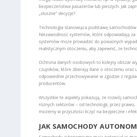
bezpieczeństwa pasażerów lub pieszych. Jak z
„słuszne” decyzje?
Technologia stanowiąca podstawę samochodów a
Niezawodność systemów, które odpowiadają za naw
systemów może prowadzić do poważnych wypadków
realistycznym otoczeniu, aby zapewnić, że techno
Ochrona danych osobowych to kolejny obszar 
czujników, które zbierają dane o otoczeniu oraz
odpowiednie przechowywanie w zgodzie z regula
producentów.
Wszystkie te aspekty pokazują, że rozwój samo
różnych sektorów – od technologii, przez prawo,
możemy w przyszłości liczyć na bezpieczne i ef
JAK SAMOCHODY AUTONOM
Samochody autonomiczne mają potencjał w znacz