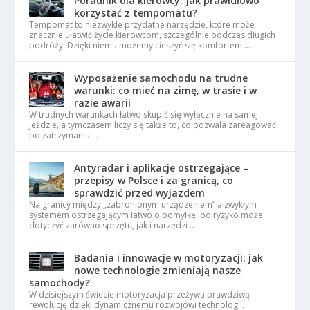
Poradnik dla kierowcy: Jak prawidłowo
korzystać z tempomatu?
Tempomat to niezwykle przydatne narzędzie, które może
znacznie ułatwić życie kierowcom, szczególnie podczas długich
podróży. Dzięki niemu możemy cieszyć się komfortem …
Wyposażenie samochodu na trudne
warunki: co mieć na zimę, w trasie i w
razie awarii
W trudnych warunkach łatwo skupić się wyłącznie na samej
jeździe, a tymczasem liczy się także to, co pozwala zareagować
po zatrzymaniu …
Antyradar i aplikacje ostrzegające –
przepisy w Polsce i za granicą, co
sprawdzić przed wyjazdem
Na granicy między „zabronionym urządzeniem” a zwykłym
systemem ostrzegającym łatwo o pomyłkę, bo ryzyko może
dotyczyć zarówno sprzętu, jak i narzędzi …
Badania i innowacje w motoryzacji: jak
nowe technologie zmieniają nasze
samochody?
W dzisiejszym świecie motoryzacja przeżywa prawdziwą
rewolucję dzięki dynamicznemu rozwojowi technologii.