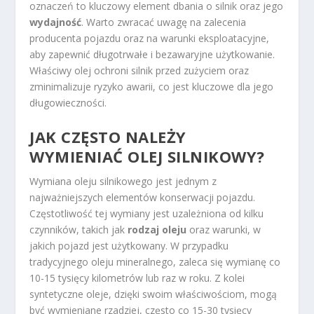
oznaczeń to kluczowy element dbania o silnik oraz jego
wydajność
. Warto zwracać uwagę na zalecenia
producenta pojazdu oraz na warunki eksploatacyjne,
aby zapewnić długotrwałe i bezawaryjne użytkowanie.
Właściwy olej ochroni silnik przed zużyciem oraz
zminimalizuje ryzyko awarii, co jest kluczowe dla jego
długowieczności.
JAK CZĘSTO NALEŻY
WYMIENIAĆ OLEJ SILNIKOWY?
Wymiana oleju silnikowego jest jednym z
najważniejszych elementów konserwacji pojazdu.
Częstotliwość tej wymiany jest uzależniona od kilku
czynników, takich jak
rodzaj oleju
oraz warunki, w
jakich pojazd jest użytkowany. W przypadku
tradycyjnego oleju mineralnego, zaleca się wymianę co
10-15 tysięcy kilometrów lub raz w roku. Z kolei
syntetyczne oleje, dzięki swoim właściwościom, mogą
być wymieniane rzadziej, często co 15-30 tysięcy