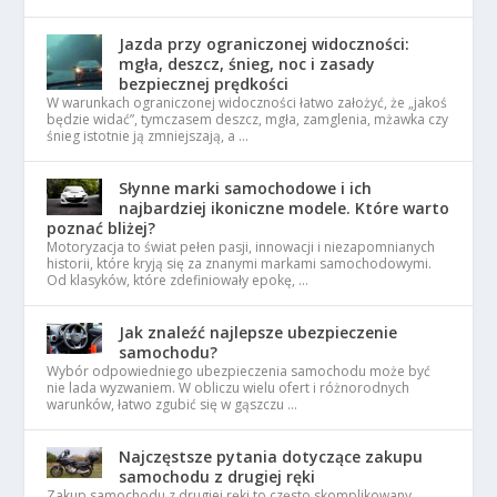
Jazda przy ograniczonej widoczności:
mgła, deszcz, śnieg, noc i zasady
bezpiecznej prędkości
W warunkach ograniczonej widoczności łatwo założyć, że „jakoś
będzie widać”, tymczasem deszcz, mgła, zamglenia, mżawka czy
śnieg istotnie ją zmniejszają, a …
Słynne marki samochodowe i ich
najbardziej ikoniczne modele. Które warto
poznać bliżej?
Motoryzacja to świat pełen pasji, innowacji i niezapomnianych
historii, które kryją się za znanymi markami samochodowymi.
Od klasyków, które zdefiniowały epokę, …
Jak znaleźć najlepsze ubezpieczenie
samochodu?
Wybór odpowiedniego ubezpieczenia samochodu może być
nie lada wyzwaniem. W obliczu wielu ofert i różnorodnych
warunków, łatwo zgubić się w gąszczu …
Najczęstsze pytania dotyczące zakupu
samochodu z drugiej ręki
Zakup samochodu z drugiej ręki to często skomplikowany