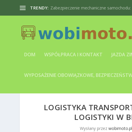
TRENDY:
Zabezpieczenie mechaniczne samochodu: bl
DOM
WSPÓŁPRACA I KONTAKT
JAZDA Z
WYPOSAŻENIE OBOWIĄZKOWE, BEZPIECZEŃSTWO
LOGISTYKA TRANSPORT
LOGISTYKI W 
Wysłany przez
wobimoto.p