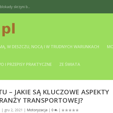
okady skrzyni b...
IMĄ, W DESZCZU, NOCĄ I W TRUDNYCH WARUNKACH
MO
 I PRZEPISY PRAKTYCZNE
ZE ŚWIATA
U – JAKIE SĄ KLUCZOWE ASPEKTY
BRANŻY TRANSPORTOWEJ?
l
|
gru 2, 2021
|
Motoryzacja
|
0
|