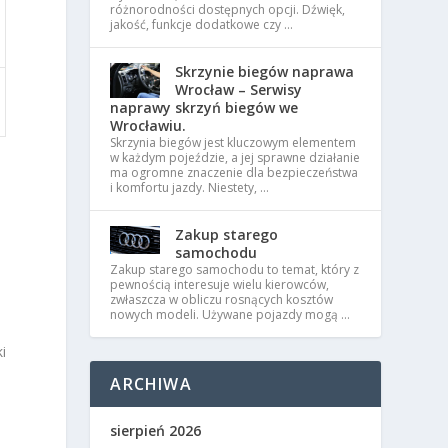
różnorodności dostępnych opcji. Dźwięk,
jakość, funkcje dodatkowe czy …
Skrzynie biegów naprawa
Wrocław – Serwisy
naprawy skrzyń biegów we
Wrocławiu.
Skrzynia biegów jest kluczowym elementem
w każdym pojeździe, a jej sprawne działanie
ma ogromne znaczenie dla bezpieczeństwa
i komfortu jazdy. Niestety, …
Zakup starego
samochodu
Zakup starego samochodu to temat, który z
pewnością interesuje wielu kierowców,
zwłaszcza w obliczu rosnących kosztów
nowych modeli. Używane pojazdy mogą …
i
ARCHIWA
sierpień 2026