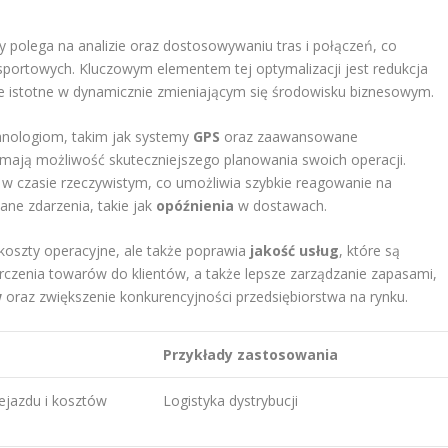
ry polega na analizie oraz dostosowywaniu tras i połączeń, co
sportowych. Kluczowym elementem tej optymalizacji jest redukcja
le istotne w dynamicznie zmieniającym się środowisku biznesowym.
hnologiom, takim jak systemy
GPS
oraz zaawansowane
 mają możliwość skuteczniejszego planowania swoich operacji.
 w czasie rzeczywistym, co umożliwia szybkie reagowanie na
ane zdarzenia, takie jak
opóźnienia
w dostawach.
 koszty operacyjne, ale także poprawia
jakość usług
, które są
czenia towarów do klientów, a także lepsze zarządzanie zapasami,
w
oraz zwiększenie konkurencyjności przedsiębiorstwa na rynku.
Przykłady zastosowania
ejazdu i kosztów
Logistyka dystrybucji