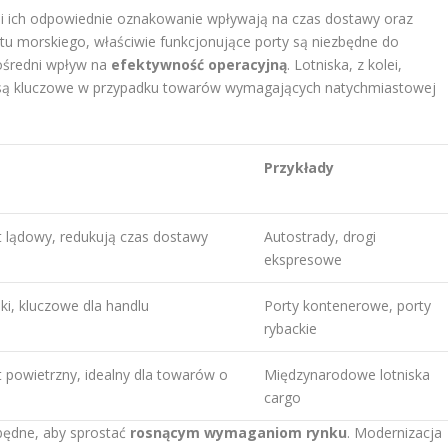
 i ich odpowiednie oznakowanie wpływają na czas dostawy oraz
u morskiego, właściwie funkcjonujące porty są niezbędne do
ośredni wpływ na
efektywność operacyjną
. Lotniska, z kolei,
e są kluczowe w przypadku towarów wymagających natychmiastowej
Przykłady
t lądowy, redukują czas dostawy
Autostrady, drogi
ekspresowe
ki, kluczowe dla handlu
Porty kontenerowe, porty
rybackie
t powietrzny, idealny dla towarów o
Międzynarodowe lotniska
cargo
zbędne, aby sprostać
rosnącym wymaganiom rynku
. Modernizacja