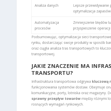
Analiza danych
Lepsze przewidywanie p
optymalizacja zapasów
Automatyzacja
Zmniejszenie błędów lu
procesów
przyspieszenie operacji
Podsumowując, optymalizacja sieci transportowej
rynku, dostarczając swoje produkty w sposób ba
oraz ciągła analiza tras transportowych to klucz
transportowej.
JAKIE ZNACZENIE MA INFR
TRANSPORTU?
Infrastruktura transportowa odgrywa
kluczową r
funkcjonowania systemów dostaw. Obejmuje ona
komunikacyjne, porty, lotniska oraz magazyny. Do
sprawny przepływ towarów
między różnymi lok
rosnących wymagań rynkowych.