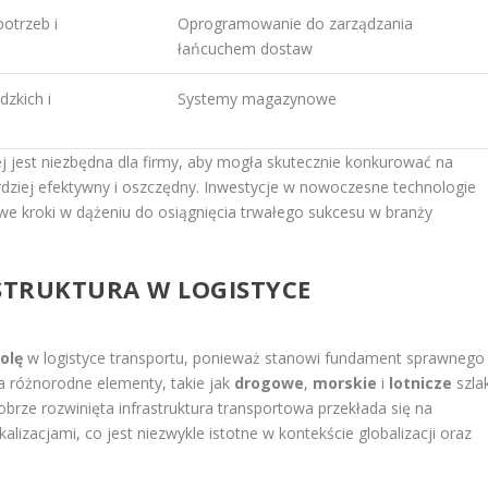
otrzeb i
Oprogramowanie do zarządzania
łańcuchem dostaw
dzkich i
Systemy magazynowe
 jest niezbędna dla firmy, aby mogła skutecznie konkurować na
rdziej efektywny i oszczędny. Inwestycje w nowoczesne technologie
owe kroki w dążeniu do osiągnięcia trwałego sukcesu w branży
ASTRUKTURA W LOGISTYCE
olę
w logistyce transportu, ponieważ stanowi fundament sprawnego
 różnorodne elementy, takie jak
drogowe
,
morskie
i
lotnicze
szlak
brze rozwinięta infrastruktura transportowa przekłada się na
alizacjami, co jest niezwykle istotne w kontekście globalizacji oraz