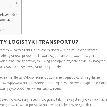
efektywność?
nsportu?
ść?
NTY LOGISTYKI TRANSPORTU?
bszarem w zarządzaniu łańcuchem dostaw. Obejmuje ona szereg
a efektywności przewozu towarów. Jednym z najważniejszych
anie tras transportowych, uwzględniające czynniki takie jak natężeni
 czas dostawy i związane z nią koszty.
ądzanie flotą
. Odpowiednie utrzymanie pojazdów, ich regularne
obów wpływają na sprawność operacyjną. Właściwe zarządzanie flotą
sza ryzyko opóźnień w realizacji zleceń.
 Dzięki nowoczesnym technologiom, takim jak systemy GPS i aplikacj
izację towarów. To pozwala na szybką reakcję w przypadku