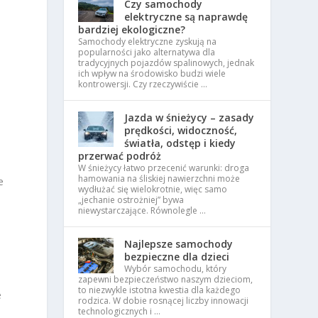
Czy samochody
elektryczne są naprawdę
bardziej ekologiczne?
Samochody elektryczne zyskują na
popularności jako alternatywa dla
tradycyjnych pojazdów spalinowych, jednak
ich wpływ na środowisko budzi wiele
kontrowersji. Czy rzeczywiście …
Jazda w śnieżycy – zasady
prędkości, widoczność,
światła, odstęp i kiedy
przerwać podróż
W śnieżycy łatwo przecenić warunki: droga
hamowania na śliskiej nawierzchni może
e
wydłużać się wielokrotnie, więc samo
„jechanie ostrożniej” bywa
niewystarczające. Równolegle …
Najlepsze samochody
bezpieczne dla dzieci
Wybór samochodu, który
zapewni bezpieczeństwo naszym dzieciom,
to niezwykle istotna kwestia dla każdego
e
rodzica. W dobie rosnącej liczby innowacji
technologicznych i …