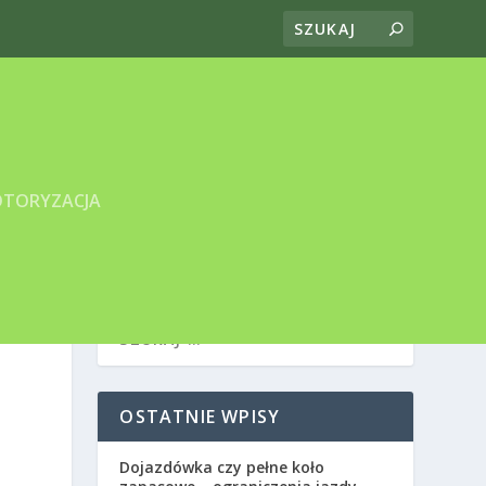
TORYZACJA
OSTATNIE WPISY
Dojazdówka czy pełne koło