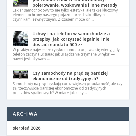
polerowanie, woskowanie i inne metody
Lakier samochodowy to nie tylko estetyka, ale także kluczowy
element ochrony naszego pojazdu przed szkodliwymi
czynnikami zewnętrznymi. Z czasem może on …
Uchwyt na telefon w samochodzie a
przepisy: jak korzystać legalnie i nie
dostać mandatu 500 zł
W praktyce największe ryzyko mandatu pojawia się wtedy, gdy
telefon zaczyna „działać jak urządzenie trzymane w ręku” —
nawet jeśli używany …
Czy samochody na prąd są bardziej
ekonomiczne od tradycyjnych?
Samochody na prąd zyskują coraz większą popularność, ale czy
są rzeczywiście bardziej ekonomiczne od tradycyjnych
pojazdów spalinowych? W miarę jak ceny …
ARCHIWA
sierpień 2026