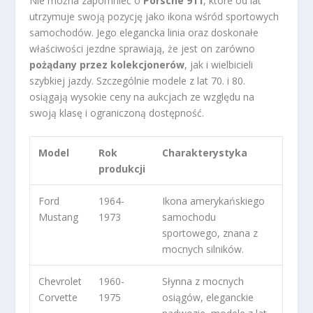
Nie można zapomnieć o
Porsche 911
, które od lat
utrzymuje swoją pozycję jako ikona wśród sportowych
samochodów. Jego elegancka linia oraz doskonałe
właściwości jezdne sprawiają, że jest on zarówno
pożądany przez kolekcjonerów
, jak i wielbicieli
szybkiej jazdy. Szczególnie modele z lat 70. i 80.
osiągają wysokie ceny na aukcjach ze względu na
swoją klasę i ograniczoną dostępność.
Model
Rok
Charakterystyka
produkcji
Ford
1964-
Ikona amerykańskiego
Mustang
1973
samochodu
sportowego, znana z
mocnych silników.
Chevrolet
1960-
Słynna z mocnych
Corvette
1975
osiągów, eleganckie