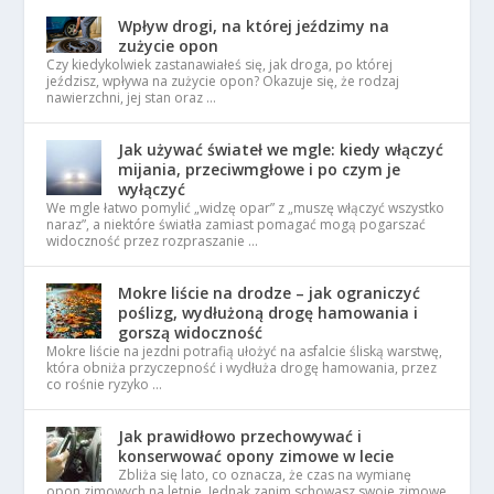
Wpływ drogi, na której jeździmy na
zużycie opon
Czy kiedykolwiek zastanawiałeś się, jak droga, po której
jeździsz, wpływa na zużycie opon? Okazuje się, że rodzaj
nawierzchni, jej stan oraz …
Jak używać świateł we mgle: kiedy włączyć
mijania, przeciwmgłowe i po czym je
wyłączyć
We mgle łatwo pomylić „widzę opar” z „muszę włączyć wszystko
naraz”, a niektóre światła zamiast pomagać mogą pogarszać
widoczność przez rozpraszanie …
Mokre liście na drodze – jak ograniczyć
poślizg, wydłużoną drogę hamowania i
gorszą widoczność
Mokre liście na jezdni potrafią ułożyć na asfalcie śliską warstwę,
która obniża przyczepność i wydłuża drogę hamowania, przez
co rośnie ryzyko …
Jak prawidłowo przechowywać i
konserwować opony zimowe w lecie
Zbliża się lato, co oznacza, że czas na wymianę
opon zimowych na letnie. Jednak zanim schowasz swoje zimowe