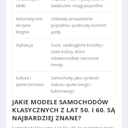
silniki
zwiększało osiągi pojazdów.
Automatyczne
Ułatwiały prowadzenie
skrzynie
pojazdów i podnosiły komfort
biegów
jazdy.
Stylizacja
Duże, zaokrąglone kształty i
żywe kolory, które
odzwierciedlały ówczesne
trendy.
Kultura i
Samochody jako symbole
społeczeństwo
statusu społecznego i
kulturowego.
JAKIE MODELE SAMOCHODÓW
KLASYCZNYCH Z LAT 50. I 60. SĄ
NAJBARDZIEJ ZNANE?
Samochody klasyczne z lat 50. i 60. to prawdziwe ikony