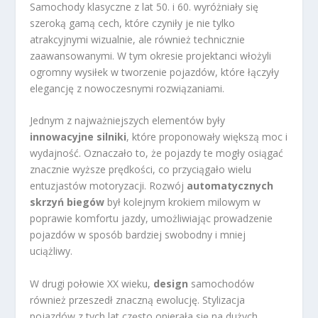
Samochody klasyczne z lat 50. i 60. wyróżniały się
szeroką gamą cech, które czyniły je nie tylko
atrakcyjnymi wizualnie, ale również technicznie
zaawansowanymi. W tym okresie projektanci włożyli
ogromny wysiłek w tworzenie pojazdów, które łączyły
elegancję z nowoczesnymi rozwiązaniami.
Jednym z najważniejszych elementów były
innowacyjne silniki
, które proponowały większą moc i
wydajność. Oznaczało to, że pojazdy te mogły osiągać
znacznie wyższe prędkości, co przyciągało wielu
entuzjastów motoryzacji. Rozwój
automatycznych
skrzyń biegów
był kolejnym krokiem milowym w
poprawie komfortu jazdy, umożliwiając prowadzenie
pojazdów w sposób bardziej swobodny i mniej
uciążliwy.
W drugi połowie XX wieku,
design
samochodów
również przeszedł znaczną ewolucję. Stylizacja
pojazdów z tych lat często opierała się na dużych,