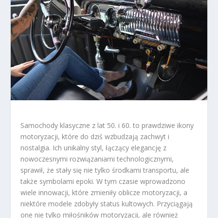
Samochody klasyczne z lat 50. i 60. to prawdziwe ikony
motoryzacji, które do dziś wzbudzają zachwyt i
nostalgia. Ich unikalny styl, łączący elegancję z
nowoczesnymi rozwiązaniami technologicznymi,
sprawił, że stały się nie tylko środkami transportu, ale
także symbolami epoki. W tym czasie wprowadzono
wiele innowacji, które zmieniły oblicze motoryzacji, a
niektóre modele zdobyły status kultowych. Przyciągają
one nie tylko miłośników motoryzacji, ale również