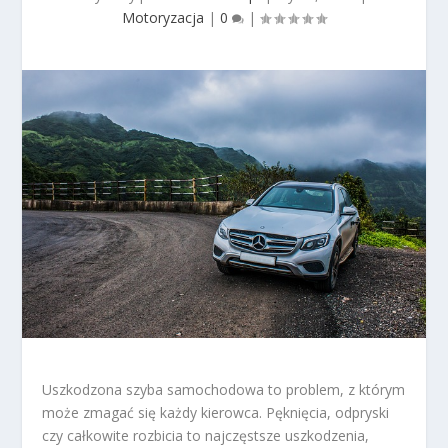
Motoryzacja
|
0
|
Uszkodzona szyba samochodowa to problem, z którym
może zmagać się każdy kierowca. Pęknięcia, odpryski
czy całkowite rozbicia to najczęstsze uszkodzenia,