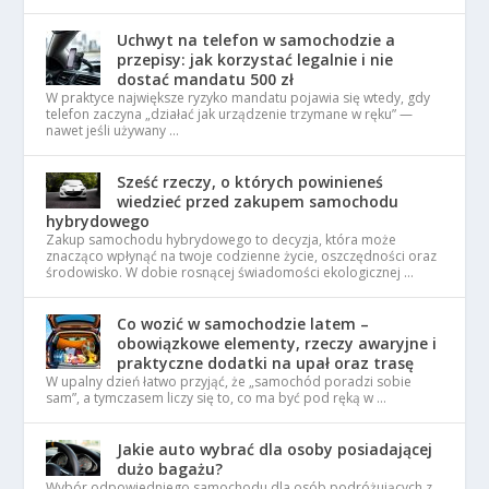
Uchwyt na telefon w samochodzie a
przepisy: jak korzystać legalnie i nie
dostać mandatu 500 zł
W praktyce największe ryzyko mandatu pojawia się wtedy, gdy
telefon zaczyna „działać jak urządzenie trzymane w ręku” —
nawet jeśli używany …
Sześć rzeczy, o których powinieneś
wiedzieć przed zakupem samochodu
hybrydowego
Zakup samochodu hybrydowego to decyzja, która może
znacząco wpłynąć na twoje codzienne życie, oszczędności oraz
środowisko. W dobie rosnącej świadomości ekologicznej …
Co wozić w samochodzie latem –
obowiązkowe elementy, rzeczy awaryjne i
praktyczne dodatki na upał oraz trasę
W upalny dzień łatwo przyjąć, że „samochód poradzi sobie
sam”, a tymczasem liczy się to, co ma być pod ręką w …
Jakie auto wybrać dla osoby posiadającej
dużo bagażu?
Wybór odpowiedniego samochodu dla osób podróżujących z