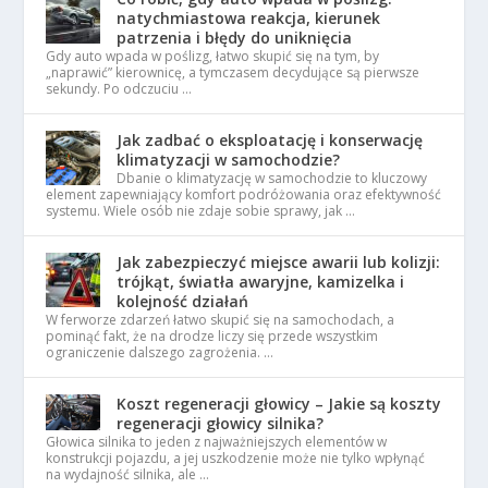
natychmiastowa reakcja, kierunek
patrzenia i błędy do uniknięcia
Gdy auto wpada w poślizg, łatwo skupić się na tym, by
„naprawić” kierownicę, a tymczasem decydujące są pierwsze
sekundy. Po odczuciu …
Jak zadbać o eksploatację i konserwację
klimatyzacji w samochodzie?
Dbanie o klimatyzację w samochodzie to kluczowy
element zapewniający komfort podróżowania oraz efektywność
systemu. Wiele osób nie zdaje sobie sprawy, jak …
Jak zabezpieczyć miejsce awarii lub kolizji:
trójkąt, światła awaryjne, kamizelka i
kolejność działań
W ferworze zdarzeń łatwo skupić się na samochodach, a
pominąć fakt, że na drodze liczy się przede wszystkim
ograniczenie dalszego zagrożenia. …
Koszt regeneracji głowicy – Jakie są koszty
regeneracji głowicy silnika?
Głowica silnika to jeden z najważniejszych elementów w
konstrukcji pojazdu, a jej uszkodzenie może nie tylko wpłynąć
na wydajność silnika, ale …