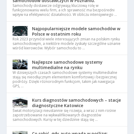
samochodów dostawczych w Poznaniu.
Samochody dostawcze odgrywają kluczową rolę w
funkcjonowaniu wielu firm, a ich sprawność ma bezpośredni
wpływ na efektywność działalności. W obliczu intensywnego …
Najpopularniejsze modele samochodów w
Polsce w ostatnim roku
Rok 2023 przyniósł wiele interesujących zmian na polskim rynku
samochodowym, a niektóre modele zyskały szczególne uznanie
wśród kierowców. Wybór samochodu to …
Najlepsze samochodowe systemy
multimedialne na rynku
W dzisiejszych czasach samochodowe systemy multimedialne
stają się nieodłącznym elementem komfortowej i bezpiecznej
podróży. Dzięki różnorodnym funkcjom, takim jak nawigacja
GPS, …
Kurs diagnostów samochodowych – stacje
diagnostyczne Katowice
Świat motoryzacji nieustannie się rozwija, a wraz z nim rośnie
zapotrzebowanie na wykwalifikowanych diagnostów
samochodowych. Kursy w tej dziedzinie stają się …
Co robić, gdy auto wpada w poślizg: