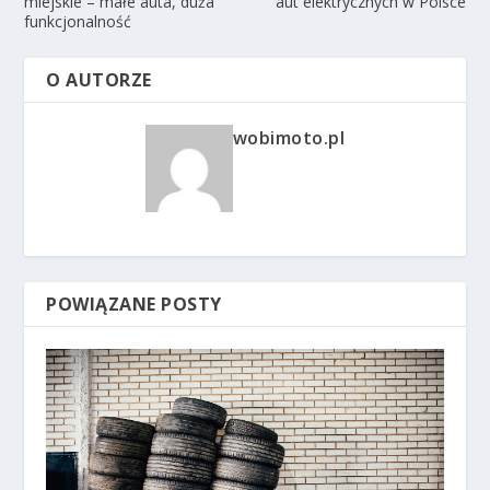
miejskie – małe auta, duża
aut elektrycznych w Polsce
funkcjonalność
O AUTORZE
wobimoto.pl
POWIĄZANE POSTY