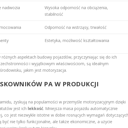
e nadwozia
Wysoka odporność na obciążenia,
stabilność
, mocowania
Odporność na wstrząsy, trwałość
menty
Estetyka, możliwość kształtowania
 różnych aspektach budowy pojazdów, przyczyniając się do ich
wszechstronności i wyjątkowym właściwościom, są idealnym
odowisku, jakim jest motoryzacja.
ŁASKOWNIKÓW PA W PRODUKCJI
liamidu, zyskują na popularności w przemyśle motoryzacyjnym dzięki
atutów jest ich
lekkość
. Mniejsza masa pojazdu automatycznie
ej, co jest niezwykle istotne w dobie rosnących wymagań dotyczącyc
yć nie tylko funkcjonalne, ale także ekonomiczne, a użycie