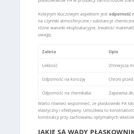
płaskowników PA w produkcji samochodów stano
Kolejnym kluczowym aspektem jest
odporność 
na czynniki atmosferyczne i substancje chemicz
różne warunki eksploatacyjne, trwałość materia
uwagę.
Zaleta
Opis
Lekkość
Zmniejsza m
Odporność na korozję
Chroni przed
Odporność na chemikalia
Zapewnia dłu
Warto również wspomnieć, że płaskowniki PA łatw
elastyczny i efektywny. Umożliwia to konstrukt
konstrukcji przy zachowaniu optymalnych właści
JAKIE SĄ WADY PŁASKOWNI