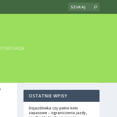
TORYZACJA
W
OSTATNIE WPISY
Dojazdówka czy pełne koło
zapasowe – ograniczenia jazdy,