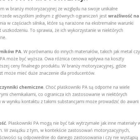
iem w branży motoryzacyjnej ze względu na swoje unikalne
Przede wszystkim jednym z głównych ograniczeń jest
wrażliwość na
ia w częściach silnika, które są narażone na ekstremalne warunki
 uszkodzeniu. To sprawia, że ich wykorzystanie w niektórych
ne.
wników PA
. W porównaniu do innych materiałów, takich jak metal cz
 PA może być wyższa. Owa różnica cenowa wpływa na koszty
ższej ceny finalnego produktu. W branży motoryzacyjnej, gdzie
zt może mieć duże znaczenie dla producentów.
czynniki chemiczne
. Choć płaskowniki PA są odporne na wiele
órymi chemikaliami, co ogranicza ich zastosowanie w niektórych
u w wyniku kontaktu z takimi substancjami może prowadzić do awarii
ość
. Płaskowniki PA mogą nie być tak wytrzymałe jak inne materiały 
. W związku z tym, w kontekście zastosowań motoryzacyjnych,
aściwości są odpowiednie do danego zastosowania i czy nie wystąpią