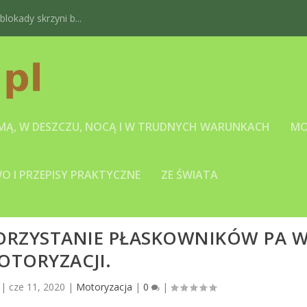
okady skrzyni b...
IMĄ, W DESZCZU, NOCĄ I W TRUDNYCH WARUNKACH
MO
 I PRZEPISY PRAKTYCZNE
ZE ŚWIATA
KORZYSTANIE PŁASKOWNIKÓW PA 
OTORYZACJI.
|
cze 11, 2020
|
Motoryzacja
|
0
|