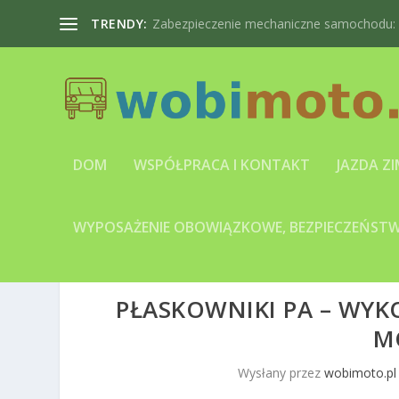
TRENDY:
Zabezpieczenie mechaniczne samochodu: bl
DOM
WSPÓŁPRACA I KONTAKT
JAZDA Z
WYPOSAŻENIE OBOWIĄZKOWE, BEZPIECZEŃSTWO
PŁASKOWNIKI PA – WY
M
Wysłany przez
wobimoto.pl