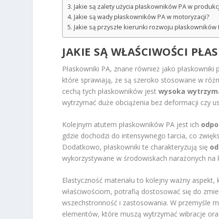
Jakie są zalety użycia płaskowników PA w produk
Jakie są wady płaskowników PA w motoryzacji?
Jakie są przyszłe kierunki rozwoju płaskowników 
JAKIE SĄ WŁAŚCIWOŚCI PŁ
Płaskowniki PA, znane również jako płaskowniki 
które sprawiają, że są szeroko stosowane w ró
cechą tych płaskowników jest
wysoka wytrzym
wytrzymać duże obciążenia bez deformacji czy u
Kolejnym atutem płaskowników PA jest ich
odpo
gdzie dochodzi do intensywnego tarcia, co zwi
Dodatkowo, płaskowniki te charakteryzują się
od
wykorzystywane w środowiskach narażonych na k
Elastyczność materiału to kolejny ważny aspekt,
właściwościom, potrafią dostosować się do zmien
wszechstronność i zastosowania. W przemyśle mo
elementów, które muszą wytrzymać wibracje oraz