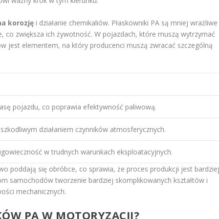
wi ważny krok w tym kierunku.
na korozję
i działanie chemikaliów. Płaskowniki PA są mniej wrażliwe
ne, co zwiększa ich żywotność. W pojazdach, które muszą wytrzymać
łów jest elementem, na który producenci muszą zwracać szczególną
asę pojazdu, co poprawia efektywność paliwową.
 szkodliwym działaniem czynników atmosferycznych.
gowieczność w trudnych warunkach eksploatacyjnych.
o poddają się obróbce, co sprawia, że proces produkcji jest bardzie
orom samochodów tworzenie bardziej skomplikowanych kształtów i
wości mechanicznych.
KÓW PA W MOTORYZACJI?