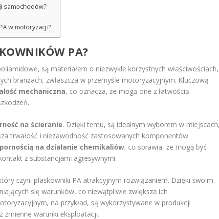
cji samochodów?
PA w motoryzacji?
ASKOWNIKÓW PA?
poliamidowe, są materiałem o niezwykle korzystnych właściwościach,
żnych branżach, zwłaszcza w przemyśle motoryzacyjnym. Kluczową
ałość mechaniczna
, co oznacza, że mogą one z łatwością
szkodzeń.
rność na ścieranie
. Dzięki temu, są idealnym wyborem w miejscach
ększa trwałość i niezawodność zastosowanych komponentów.
pornością na działanie chemikaliów
, co sprawia, że mogą być
ontakt z substancjami agresywnymi.
 który czyni płaskowniki PA atrakcyjnym rozwiązaniem. Dzięki swoim
iających się warunków, co niewątpliwie zwiększa ich
toryzacyjnym, na przykład, są wykorzystywane w produkcji
 zmienne warunki eksploatacji.