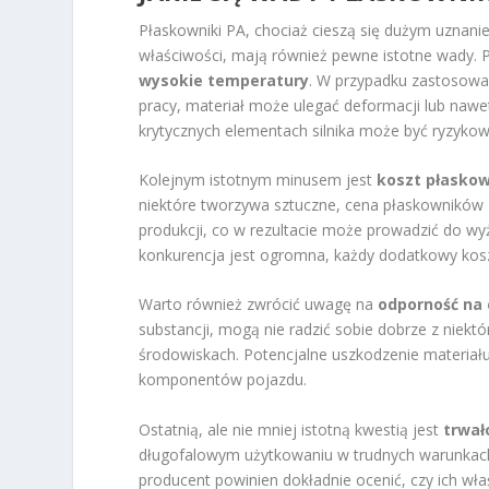
Płaskowniki PA, chociaż cieszą się dużym uznan
właściwości, mają również pewne istotne wady. 
wysokie temperatury
. W przypadku zastosowan
pracy, materiał może ulegać deformacji lub nawet
krytycznych elementach silnika może być ryzykow
Kolejnym istotnym minusem jest
koszt płasko
niektóre tworzywa sztuczne, cena płaskowników
produkcji, co w rezultacie może prowadzić do wy
konkurencja jest ogromna, każdy dodatkowy kos
Warto również zwrócić uwagę na
odporność na 
substancji, mogą nie radzić sobie dobrze z niekt
środowiskach. Potencjalne uszkodzenie materiał
komponentów pojazdu.
Ostatnią, ale nie mniej istotną kwestią jest
trwał
długofalowym użytkowaniu w trudnych warunkach
producent powinien dokładnie ocenić, czy ich wł