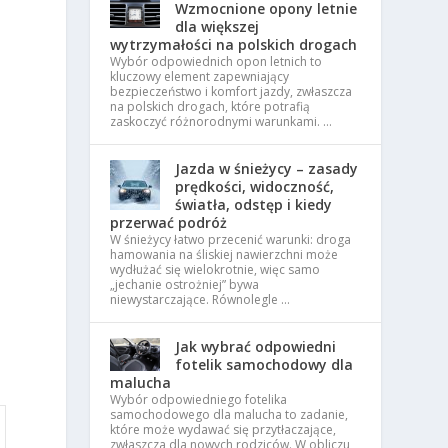
Wzmocnione opony letnie
dla większej
wytrzymałości na polskich drogach
Wybór odpowiednich opon letnich to
kluczowy element zapewniający
bezpieczeństwo i komfort jazdy, zwłaszcza
na polskich drogach, które potrafią
zaskoczyć różnorodnymi warunkami. …
Jazda w śnieżycy – zasady
prędkości, widoczność,
światła, odstęp i kiedy
przerwać podróż
W śnieżycy łatwo przecenić warunki: droga
hamowania na śliskiej nawierzchni może
wydłużać się wielokrotnie, więc samo
„jechanie ostrożniej” bywa
niewystarczające. Równolegle …
Jak wybrać odpowiedni
fotelik samochodowy dla
malucha
Wybór odpowiedniego fotelika
samochodowego dla malucha to zadanie,
które może wydawać się przytłaczające,
zwłaszcza dla nowych rodziców. W obliczu