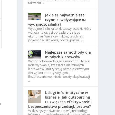
tak wielu …
Jakie są najważniejsze
czynniki wpływające na
wydajność silnika?
Wydajność silnika to kluczowy aspekt, który
wpływa na osiągi pojazdu oraz jego
ekonomię. Wiele czynników, takich jak
pojemność skokowa, rodzaj paliwa, …
Najlepsze samochody dla
młodych kierowców
Wybór odpowiedniego samochodu to nie
lada wyzwanie, zwłaszcza dla młodych
kierowców, którzy stają przed pierwszymi
decyzjami motoryzacyjnymi.
Bezpieczeństwo, niskie koszty eksploatacji
…
Usługi informatyczne w
biznesie: Jak outsourcing
IT zwiększa efektywność i
h
bezpieczeństwo przedsiębiorstwa?
W dzisiejszym świecie, rozwój technologii
informatycznych odgrywa kluczową rolę w