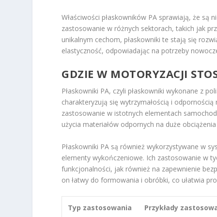
Właściwości płaskowników PA sprawiają, że są nie
zastosowanie w różnych sektorach, takich jak pr
unikalnym cechom, płaskowniki te stają się rozw
elastyczność, odpowiadając na potrzeby nowocze
GDZIE W MOTORYZACJI STOS
Płaskowniki PA, czyli płaskowniki wykonane z p
charakteryzują się wytrzymałością i odpornością
zastosowanie w istotnych elementach samochodów
użycia materiałów odpornych na duże obciążenia
Płaskowniki PA są również wykorzystywane w sys
elementy wykończeniowe. Ich zastosowanie w tyc
funkcjonalności, jak również na zapewnienie bez
on łatwy do formowania i obróbki, co ułatwia pr
Typ zastosowania
Przykłady zastosow