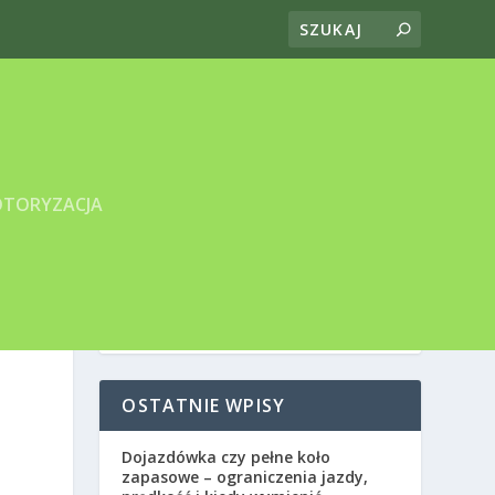
TORYZACJA
OSTATNIE WPISY
Dojazdówka czy pełne koło
zapasowe – ograniczenia jazdy,