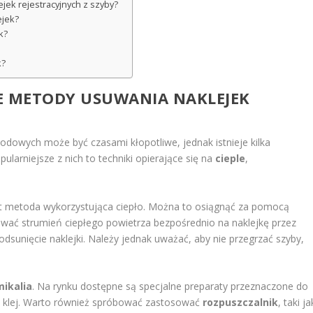
jek rejestracyjnych z szyby?
ejek?
k?
k?
ZE METODY USUWANIA NAKLEJEK
odowych może być czasami kłopotliwe, jednak istnieje kilka
larniejsze z nich to techniki opierające się na
cieple
,
t metoda wykorzystująca ciepło. Można to osiągnąć za pomocą
rować strumień ciepłego powietrza bezpośrednio na naklejkę przez
 odsunięcie naklejki. Należy jednak uważać, aby nie przegrzać szyby,
ikalia
. Na rynku dostępne są specjalne preparaty przeznaczone do
ją klej. Warto również spróbować zastosować
rozpuszczalnik
, taki ja