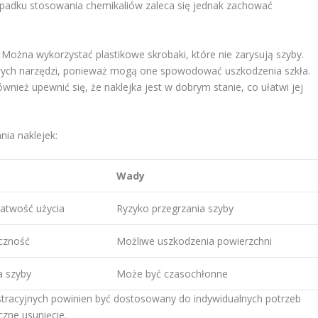
ypadku stosowania chemikaliów zaleca się jednak zachować
 Można wykorzystać plastikowe skrobaki, które nie zarysują szyby.
wych narzędzi, ponieważ mogą one spowodować uszkodzenia szkła.
nież upewnić się, że naklejka jest w dobrym stanie, co ułatwi jej
ia naklejek:
Wady
łatwość użycia
Ryzyko przegrzania szyby
czność
Możliwe uszkodzenia powierzchni
a szyby
Może być czasochłonne
stracyjnych powinien być dostosowany do indywidualnych potrzeb
czne usunięcie.