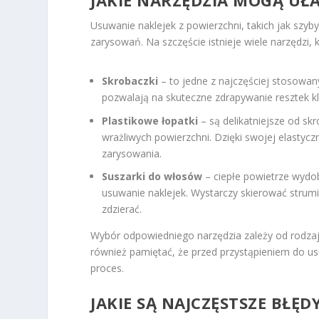
Usuwanie naklejek z powierzchni, takich jak szy
zarysowań. Na szczęście istnieje wiele narzędzi, 
Skrobaczki
– to jedne z najczęściej stosowan
pozwalają na skuteczne zdrapywanie resztek kle
Plastikowe łopatki
– są delikatniejsze od sk
wrażliwych powierzchni. Dzięki swojej elastycz
zarysowania.
Suszarki do włosów
– ciepłe powietrze wydob
usuwanie naklejek. Wystarczy skierować strumie
zdzierać.
Wybór odpowiedniego narzędzia zależy od rodzaju
również pamiętać, że przed przystąpieniem do usu
proces.
JAKIE SĄ NAJCZĘSTSZE BŁĘ