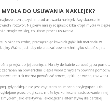
 I MYDŁA DO USUWANIA NAKLEJEK?
 najbezpieczniejszych metod usuwania naklejek. Aby skutecznie
iedni roztwór. Najpierw należy rozpuścić kilka kropli mydła w ciepłe
że zmiękczyć klej, co ułatwi proces usuwania.
kę. Można to zrobić, przesączając kawałek gąbki lub materiału w
lejkę. Ważne jest, aby nie zraszać powierzchni, tylko skupić się na
żna przejść do jej usunięcia. Należy delikatnie zdrapać ją za pomoc
nąć zadrapań na powierzchni. Ciepła woda z mydłem powinna pomóc 
partych resztek można powtórzyć proces, aplikując więcej roztworu.
ej, gdy naklejka nie jest zbyt stara ani mocno przylegająca. Dla
przyklejone przez długi czas, może być konieczne zastosowanie innej
z mydłem jako efektywną i ekologiczną alternatywę dla bardziej