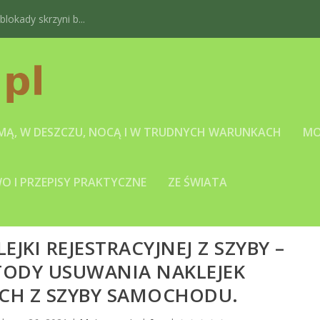
okady skrzyni b...
IMĄ, W DESZCZU, NOCĄ I W TRUDNYCH WARUNKACH
MO
 I PRZEPISY PRAKTYCZNE
ZE ŚWIATA
EJKI REJESTRACYJNEJ Z SZYBY –
TODY USUWANIA NAKLEJEK
YCH Z SZYBY SAMOCHODU.