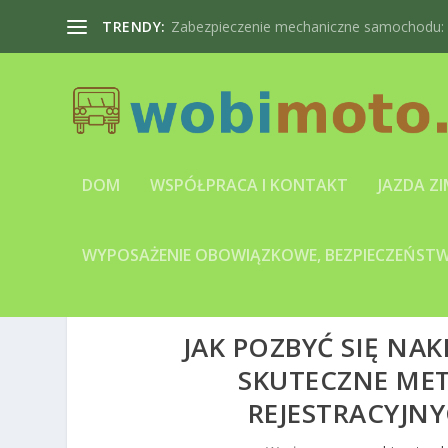
TRENDY:
Zabezpieczenie mechaniczne samochodu: bl
DOM
WSPÓŁPRACA I KONTAKT
JAZDA Z
WYPOSAŻENIE OBOWIĄZKOWE, BEZPIECZEŃSTWO
JAK POZBYĆ SIĘ NAKL
SKUTECZNE ME
REJESTRACYJN