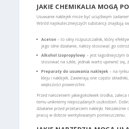
JAKIE CHEMIKALIA MOGĄ P
Usuwanie naklejek może być uciążliwym zadaniem
Wśród najskuteczniejszych substancji znajdują się
Aceton
– to silny rozpuszczalnik, który efekt
jego silne działanie, należy stosować go ostro
Alkohol izopropylowy
– jest łagodniejszym ś
stosować na szkle, jednak warto upewnić się, ż
Preparaty do usuwania naklejek
– na rynku
kleju i naklejek. Zawierają one często składnik
większości powierzchni.
Przed nałożeniem jakiegokolwiek środka, zaleca 
temu unikniemy niepożądanych uszkodzeń. Dobrze
działanie przed przetarciem naklejki. Niezależn
pracuj w dobrze wentylowanym pomieszczeniu.
JAKIE NARZĘDZIA MOGĄ UŁ