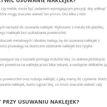
by czy meble, może być zadaniem wymagającym precyzji, aby uniknąć
które mogą znacznie ułatwić ten proces. Oto kilka z nich:
ych narzędzi do usuwania naklejek. Wykonane z metalu lub plastiku,
ju i naklejek bez uszkadzania powierzchni.
robaczek metalowych i idealnie nadają się do usuwania naklejek z
ności pozwalają na skuteczne zdzieranie naklejek bez ryzyka
ywające się z suszarki pomaga rozluźnić klej, co ułatwia późniejsze
ń powietrza na naklejkę przez kilka sekund, a następnie delikatnie ją
 powierzchni oraz rodzaju naklejki, z jaką mamy do czynienia. Wart
wania naklejek, warto ogrzać klej, co może znacznie ułatwić cały
DY PRZY USUWANIU NAKLEJEK?