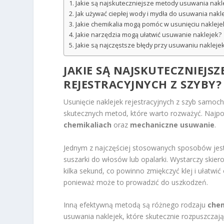
Jakie są najskuteczniejsze metody usuwania nakle
Jak używać ciepłej wody i mydła do usuwania nakl
Jakie chemikalia mogą pomóc w usunięciu nakleje
Jakie narzędzia mogą ułatwić usuwanie naklejek?
Jakie są najczęstsze błędy przy usuwaniu nakleje
JAKIE SĄ NAJSKUTECZNIEJS
REJESTRACYJNYCH Z SZYBY?
Usunięcie naklejek rejestracyjnych z szyb samoch
skutecznych metod, które warto rozważyć. Najpopu
chemikaliach
oraz
mechaniczne usuwanie
.
Jednym z najczęściej stosowanych sposobów jes
suszarki do włosów lub opalarki. Wystarczy skie
kilka sekund, co powinno zmiękczyć klej i ułatwić
ponieważ może to prowadzić do uszkodzeń.
Inną efektywną metodą są różnego rodzaju
chem
usuwania naklejek, które skutecznie rozpuszcza