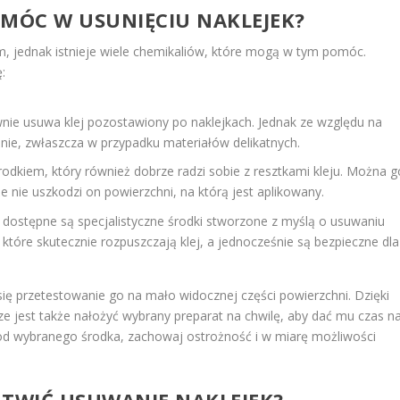
OMÓC W USUNIĘCIU NAKLEJEK?
, jednak istnieje wiele chemikaliów, które mogą w tym pomóc.
:
ywnie usuwa klej pozostawiony po naklejkach. Jednak ze względu na
żnie, zwłaszcza w przypadku materiałów delikatnych.
rodkiem, który również dobrze radzi sobie z resztkami kleju. Można g
e nie uszkodzi on powierzchni, na którą jest aplikowany.
 dostępne są specjalistyczne środki stworzone z myślą o usuwaniu
i, które skutecznie rozpuszczają klej, a jednocześnie są bezpieczne dla
się przetestowanie go na mało widocznej części powierzchni. Dzięki
 jest także nałożyć wybrany preparat na chwilę, aby dać mu czas n
ie od wybranego środka, zachowaj ostrożność i w miarę możliwości
ATWIĆ USUWANIE NAKLEJEK?