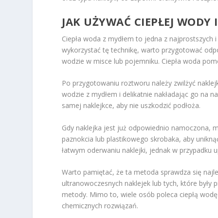
JAK UŻYWAĆ CIEPŁEJ WODY
Ciepła woda z mydłem to jedna z najprostszych i
wykorzystać tę technikę, warto przygotować odpow
wodzie w misce lub pojemniku. Ciepła woda pomo
Po przygotowaniu roztworu należy zwilżyć naklej
wodzie z mydłem i delikatnie nakładając go na nak
samej naklejkce, aby nie uszkodzić podłoża.
Gdy naklejka jest już odpowiednio namoczona, mo
paznokcia lub plastikowego skrobaka, aby unik
łatwym oderwaniu naklejki, jednak w przypadku u
Warto pamiętać, że ta metoda sprawdza się najlepi
ultranowoczesnych naklejek lub tych, które były 
metody. Mimo to, wiele osób poleca ciepłą wodę 
chemicznych rozwiązań.