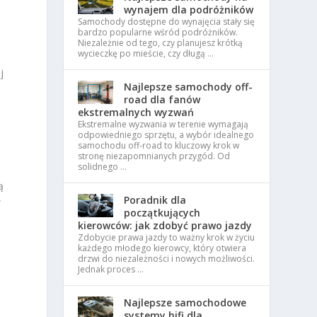
wynajem dla podróżników
Samochody dostępne do wynajęcia stały się
bardzo popularne wśród podróżników.
Niezależnie od tego, czy planujesz krótką
wycieczkę po mieście, czy długą …
j
Najlepsze samochody off-
road dla fanów
ekstremalnych wyzwań
Ekstremalne wyzwania w terenie wymagają
odpowiedniego sprzętu, a wybór idealnego
samochodu off-road to kluczowy krok w
stronę niezapomnianych przygód. Od
solidnego …
ą
Poradnik dla
w
początkujących
kierowców: jak zdobyć prawo jazdy
Zdobycie prawa jazdy to ważny krok w życiu
każdego młodego kierowcy, który otwiera
drzwi do niezależności i nowych możliwości.
Jednak proces …
Najlepsze samochodowe
systemy hifi dla