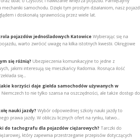
 oraz dbać o czystość i nawilżanie wnętrza pojazdu. Pamiętajmy
iu mechaniki samochodu. Dzięki tym prostym działaniom, nasz pojazd
ądem i doskonałą sprawnością przez wiele lat.
trola pojazdów jednośladowych Katowice
Wybierając się na
ojazdu, warto zwrócić uwagę na kilka istotnych kwestii. Okręgowe
.
ym się różnią?
Ubezpieczenia komunikacyjne to jedne z
ych, jakimi interesują się mieszkańcy Radomia. Rosnąca ilość
ekłada się...
akie korzyści daje giełda samochodów używanych w
emczech to nie tylko szansa na oszczędności, ale także dostęp d
ołę nauki jazdy?
Wybór odpowiedniej szkoły nauki jazdy to
o prawa jazdy. W obliczu licznych ofert na rynku, łatwo...
zki do tachografu dla pojazdów ciężarowych?
Tarczki do
ciężarowej, który zapewnia przestrzeganie przepisów dotyczących