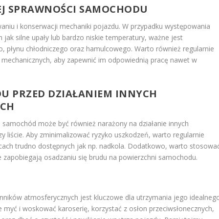
EJ SPRAWNOŚCI SAMOCHODU
aniu i konserwacji mechaniki pojazdu. W przypadku występowania
ak silne upały lub bardzo niskie temperatury, ważne jest
go, płynu chłodniczego oraz hamulcowego. Warto również regularnie
 mechanicznych, aby zapewnić im odpowiednią pracę nawet w
DU PRZED DZIAŁANIEM INNYCH
YCH
, samochód może być również narażony na działanie innych
zy liście. Aby zminimalizować ryzyko uszkodzeń, warto regularnie
cach trudno dostępnych jak np. nadkola. Dodatkowo, warto stosowa
óre zapobiegają osadzaniu się brudu na powierzchni samochodu.
ników atmosferycznych jest kluczowe dla utrzymania jego idealneg
ie myć i woskować karoserię, korzystać z osłon przeciwsłonecznych,