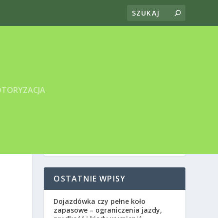
TORYZACJA
OSTATNIE WPISY
Dojazdówka czy pełne koło
zapasowe – ograniczenia jazdy,