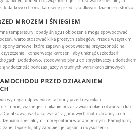
ego parkingu, dobrym rozwiązaniem jest stosowanie specjalnych
óre dodatkowo chronią karoserię przed szkodliwym działaniem słońca.
RZED MROZEM I ŚNIEGIEM
imne temperatury, opady śniegu i oblodzenie mogą spowodować
odzeń, warto stosować kilka prostych zabiegów. Przede wszystkim,
i opony zimowe, które zapewnią odpowiednią przyczepność na
e czyszczenie i konserwacja karoserii, aby uniknąć uszkodzeń
na drogach. Dodatkowo, stosowanie płynu do spryskiwaczy z dodatkie
ałą widoczność podczas jazdy w trudnych warunkach zimowych.
 SAMOCHODU PRZED DZIAŁANIEM
YCH
hodu wymaga odpowiedniej ochrony przed czynnikami
 klimacie, ważne jest unikanie pozostawiania okien otwartych lub
em. Dodatkowo, warto korzystać z gumowych mat ochronnych na
brudzeniami specjalnymi impregnatami wodoodpornymi. Pamiętajmy
rzanej tapicerki, aby zapobiec jej pękaniu i wysuszeniu.