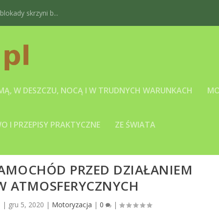
okady skrzyni b...
IMĄ, W DESZCZU, NOCĄ I W TRUDNYCH WARUNKACH
MO
 I PRZEPISY PRAKTYCZNE
ZE ŚWIATA
 SAMOCHÓD PRZED DZIAŁANIEM
W ATMOSFERYCZNYCH
l
|
gru 5, 2020
|
Motoryzacja
|
0
|