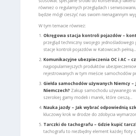
stosować specjalne środki do konserwacji lakieru
również o regularnych przeglądach i serwisowan
będzie mógł cieszyć nas swoim nienagannym wygl
W tym temacie również:
Okręgowa stacja kontroli pojazdów – kon
przegląd techniczny swojego jednośladowego p
stacje kontroli pojazdów w Katowicach pełnią..
Komunikacyjne ubezpieczenia OC i AC – cz
najpopularniejszych produktów ubezpieczeniow
rejestrowanych w tym mieście samochodów prz
Giełda samochodów używanych Niemcy – J
Niemczech?
Zakup samochodu używanego w Ni
szerokiej gamy modeli i marek, które cieszą...
Nauka jazdy – Jak wybrać odpowiednią szk
kluczowy krok w drodze do zdobycia wymarzoneg
Tarczki do tachografu – Gdzie kupić tarc
tachografu to niezbędny element każdej floty 