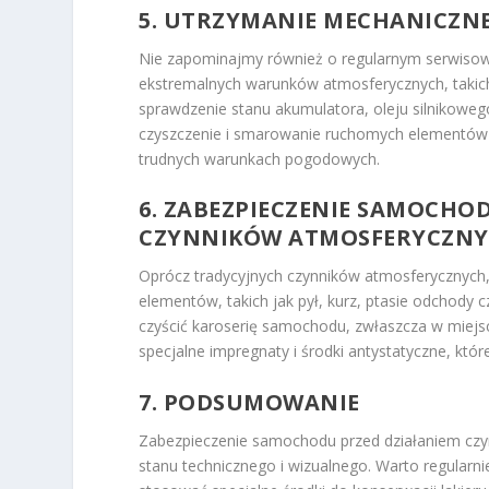
5. UTRZYMANIE MECHANICZN
Nie zapominajmy również o regularnym serwisow
ekstremalnych warunków atmosferycznych, takich j
sprawdzenie stanu akumulatora, oleju silnikowe
czyszczenie i smarowanie ruchomych elementów
trudnych warunkach pogodowych.
6. ZABEZPIECZENIE SAMOCHO
CZYNNIKÓW ATMOSFERYCZN
Oprócz tradycyjnych czynników atmosferycznych
elementów, takich jak pył, kurz, ptasie odchody c
czyścić karoserię samochodu, zwłaszcza w miejs
specjalne impregnaty i środki antystatyczne, kt
7. PODSUMOWANIE
Zabezpieczenie samochodu przed działaniem czyn
stanu technicznego i wizualnego. Warto regularn