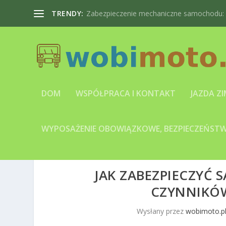
TRENDY:
Zabezpieczenie mechaniczne samochodu: bl
DOM
WSPÓŁPRACA I KONTAKT
JAZDA Z
WYPOSAŻENIE OBOWIĄZKOWE, BEZPIECZEŃSTWO
JAK ZABEZPIECZYĆ
CZYNNIKÓ
Wysłany przez
wobimoto.p