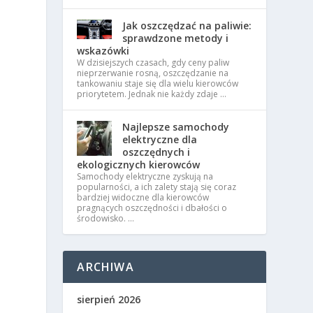
Jak oszczędzać na paliwie:
sprawdzone metody i
wskazówki
W dzisiejszych czasach, gdy ceny paliw
nieprzerwanie rosną, oszczędzanie na
tankowaniu staje się dla wielu kierowców
priorytetem. Jednak nie każdy zdaje …
Najlepsze samochody
elektryczne dla
oszczędnych i
ekologicznych kierowców
Samochody elektryczne zyskują na
popularności, a ich zalety stają się coraz
bardziej widoczne dla kierowców
o
pragnących oszczędności i dbałości o
środowisko. …
ARCHIWA
sierpień 2026