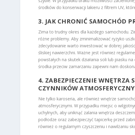
szybie. W przypadku braku możliwości zacienion
środków do konserwacji lakieru z filtrem UV, kt
3. JAK CHRONIĆ SAMOCHÓD P
Zima to trudny okres dla każdego samochodu. Z
różne problemy. Aby zminimalizować ryzyko uszk
zdecydowanie warto inwestować w dobrej jakośc
śliskiej nawierzchni. Ważne jest również regularn
powstałych na skutek działania soli lub piasku 
środka przeciw zamarzaniu zapewni nam doskon
4. ZABEZPIECZENIE WNĘTRZA
CZYNNIKÓW ATMOSFERYCZN
Nie tylko karoseria, ale również wnętrze samoc
atmosferycznymi. W przypadku miejsc o wilgotnym
uchylnych, aby uniknąć zalania wnętrza deszcz
podłodze oraz zabezpieczyć tapicerkę przed za
również o regularnym czyszczeniu i nawilżaniu skó