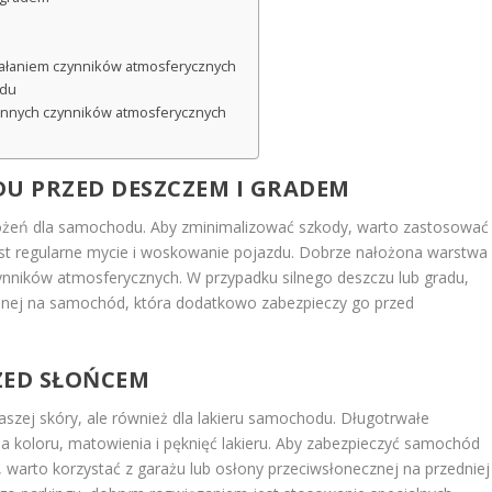
m
ałaniem czynników atmosferycznych
odu
innych czynników atmosferycznych
DU PRZED DESZCZEM I GRADEM
rożeń dla samochodu. Aby zminimalizować szkody, warto zastosować
jest regularne mycie i woskowanie pojazdu. Dobrze nałożona warstwa
zynników atmosferycznych. W przypadku silnego deszczu lub gradu,
nnej na samochód, która dodatkowo zabezpieczy go przed
ZED SŁOŃCEM
aszej skóry, ale również dla lakieru samochodu. Długotrwałe
a koloru, matowienia i pęknięć lakieru. Aby zabezpieczyć samochód
warto korzystać z garażu lub osłony przeciwsłonecznej na przedniej