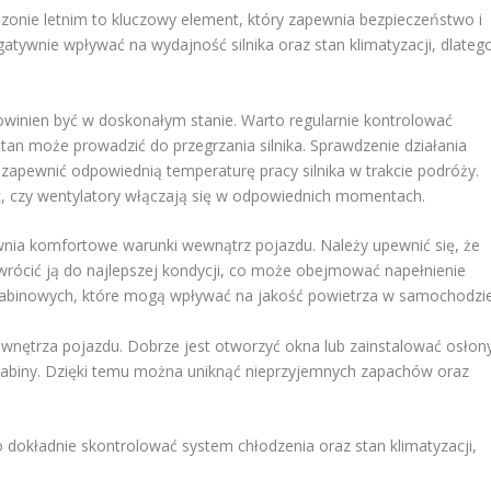
onie letnim to kluczowy element, który zapewnia bezpieczeństwo i
tywnie wpływać na wydajność silnika oraz stan klimatyzacji, dlateg
inien być w doskonałym stanie. Warto regularnie kontrolować
tan może prowadzić do przegrzania silnika. Sprawdzenie działania
 zapewnić odpowiednią temperaturę pracy silnika w trakcie podróży.
ąc, czy wentylatory włączają się w odpowiednich momentach.
wnia komfortowe warunki wewnątrz pojazdu. Należy upewnić się, że
wrócić ją do najlepszej kondycji, co może obejmować napełnienie
 kabinowych, które mogą wpływać na jakość powietrza w samochodzie
wnętrza pojazdu. Dobrze jest otworzyć okna lub zainstalować osłon
kabiny. Dzięki temu można uniknąć nieprzyjemnych zapachów oraz
dokładnie skontrolować system chłodzenia oraz stan klimatyzacji,