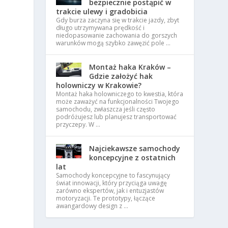
bezpiecznie postąpić w
trakcie ulewy i gradobicia
Gdy burza zaczyna się w trakcie jazdy, zbyt
długo utrzymywana prędkość i
niedopasowanie zachowania do gorszych
warunków mogą szybko zawęzić pole …
Montaż haka Kraków –
Gdzie założyć hak
holowniczy w Krakowie?
Montaż haka holowniczego to kwestia, która
może zaważyć na funkcjonalności Twojego
samochodu, zwłaszcza jeśli często
podróżujesz lub planujesz transportować
przyczepy. W …
o
Najciekawsze samochody
koncepcyjne z ostatnich
lat
Samochody koncepcyjne to fascynujący
świat innowacji, który przyciąga uwagę
zarówno ekspertów, jak i entuzjastów
motoryzacji. Te prototypy, łączące
awangardowy design z …