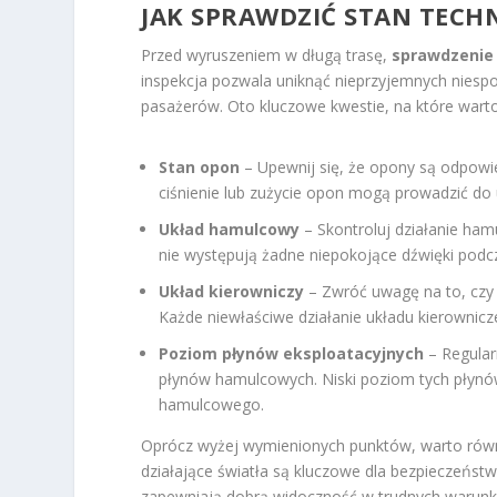
JAK SPRAWDZIĆ STAN TEC
Przed wyruszeniem w długą trasę,
sprawdzenie
inspekcja pozwala uniknąć nieprzyjemnych niesp
pasażerów. Oto kluczowe kwestie, na które wart
Stan opon
– Upewnij się, że opony są odpowi
ciśnienie lub zużycie opon mogą prowadzić do u
Układ hamulcowy
– Skontroluj działanie ham
nie występują żadne niepokojące dźwięki pod
Układ kierowniczy
– Zwróć uwagę na to, czy 
Każde niewłaściwe działanie układu kierownic
Poziom płynów eksploatacyjnych
– Regular
płynów hamulcowych. Niski poziom tych płynó
hamulcowego.
Oprócz wyżej wymienionych punktów, warto równi
działające światła są kluczowe dla bezpieczeńst
zapewniają dobrą widoczność w trudnych warunk