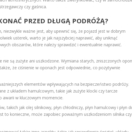
ostrzegawczy czy gaśnica.
KONAĆ PRZED DŁUGĄ PODRÓŻĄ?
niezwykle ważne jest, aby upewnić się, że pojazd jest w dobrym
lwiek usterek, warto je jak najszybciej naprawić, aby uniknąć
zowych obszarów, które należy sprawdzić i ewentualnie naprawić.
e nie są zużyte ani uszkodzone. Wymiana starych, zniszczonych opo
 także, że ciśnienie w oponach jest odpowiednie, co pozytywnie
ażniejszych elementów wpływających na bezpieczeństwo podróży.
ne z układem hamulcowym, takie jak zużyte klocki czy tarcze
ko awarii w kluczowym momencie.
 takich jak olej silnikowy, płyn chłodniczy, płyn hamulcowy i płyn d
 jest to konieczne, może zapobiec poważnym uszkodzeniom silnika czy
jmować także inne aspekty, takie jak sprawdzenie świateł, układu