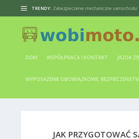
TRENDY:
Zabezpieczenie mechaniczne samochodu: bl
DOM
WSPÓŁPRACA I KONTAKT
JAZDA Z
WYPOSAŻENIE OBOWIĄZKOWE, BEZPIECZEŃSTWO
JAK PRZYGOTOWAĆ 