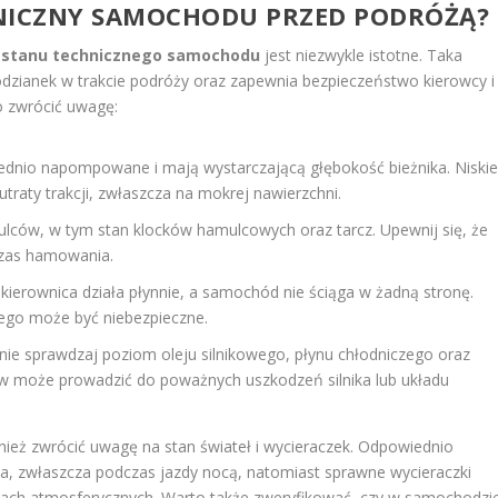
HNICZNY SAMOCHODU PRZED PODRÓŻĄ?
 stanu technicznego samochodu
jest niezwykle istotne. Taka
odzianek w trakcie podróży oraz zapewnia bezpieczeństwo kierowcy i
o zwrócić uwagę:
ednio napompowane i mają wystarczającą głębokość bieżnika. Niski
traty trakcji, zwłaszcza na mokrej nawierzchni.
ulców, w tym stan klocków hamulcowych oraz tarcz. Upewnij się, że
czas hamowania.
kierownica działa płynnie, a samochód nie ściąga w żadną stronę.
zego może być niebezpieczne.
nie sprawdzaj poziom oleju silnikowego, płynu chłodniczego oraz
w może prowadzić do poważnych uszkodzeń silnika lub układu
eż zwrócić uwagę na stan świateł i wycieraczek. Odpowiednio
wa, zwłaszcza podczas jazdy nocą, natomiast sprawne wycieraczki
ach atmosferycznych. Warto także zweryfikować, czy w samochodzi