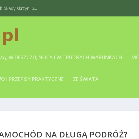
okady skrzyni b...
IMĄ, W DESZCZU, NOCĄ I W TRUDNYCH WARUNKACH
MO
 I PRZEPISY PRAKTYCZNE
ZE ŚWIATA
SAMOCHÓD NA DŁUGĄ PODRÓŻ?