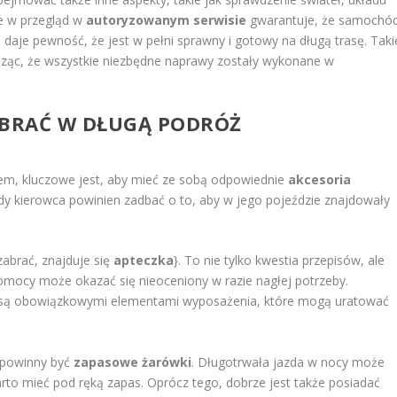
e w przegląd w
autoryzowanym serwisie
gwarantuje, że samochó
daje pewność, że jest w pełni sprawny i gotowy na długą trasę. Taki
dząc, że wszystkie niezbędne naprawy zostały wykonane w
ABRAĆ W DŁUGĄ PODRÓŻ
em, kluczowe jest, aby mieć ze sobą odpowiednie
akcesoria
y kierowca powinien zadbać o to, aby w jego pojeździe znajdowały
abrać, znajduje się
apteczka
}. To nie tylko kwestia przepisów, ale
mocy może okazać się nieoceniony w razie nagłej potrzeby.
są obowiązkowymi elementami wyposażenia, które mogą uratować
 powinny być
zapasowe żarówki
. Długotrwała jazda w nocy może
to mieć pod ręką zapas. Oprócz tego, dobrze jest także posiadać