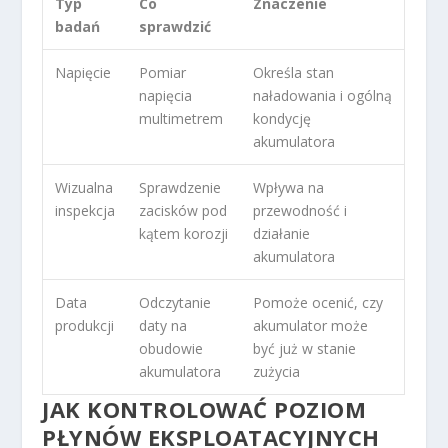
Typ
Co
Znaczenie
badań
sprawdzić
Napięcie
Pomiar
Określa stan
napięcia
naładowania i ogólną
multimetrem
kondycję
akumulatora
Wizualna
Sprawdzenie
Wpływa na
inspekcja
zacisków pod
przewodność i
kątem korozji
działanie
akumulatora
Data
Odczytanie
Pomoże ocenić, czy
produkcji
daty na
akumulator może
obudowie
być już w stanie
akumulatora
zużycia
JAK KONTROLOWAĆ POZIOM
PŁYNÓW EKSPLOATACYJNYCH