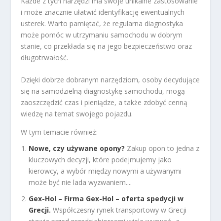
Każde z tych narzędzi ma swoje unikalne zastosowanie
i może znacznie ułatwić identyfikację ewentualnych
usterek. Warto pamiętać, że regularna diagnostyka
może pomóc w utrzymaniu samochodu w dobrym
stanie, co przekłada się na jego bezpieczeństwo oraz
długotrwałość.
Dzięki dobrze dobranym narzędziom, osoby decydujące
się na samodzielną diagnostykę samochodu, mogą
zaoszczędzić czas i pieniądze, a także zdobyć cenną
wiedzę na temat swojego pojazdu.
W tym temacie również:
Nowe, czy używane opony?
Zakup opon to jedna z
kluczowych decyzji, które podejmujemy jako
kierowcy, a wybór między nowymi a używanymi
może być nie lada wyzwaniem....
Gex-Hol – Firma Gex-Hol – oferta spedycji w
Grecji.
Współczesny rynek transportowy w Grecji