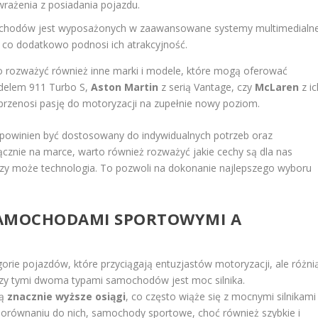
wrażenia z posiadania pojazdu.
chodów jest wyposażonych w zaawansowane systemy multimedialn
 co dodatkowo podnosi ich atrakcyjność.
to rozważyć również inne marki i modele, które mogą oferować
elem 911 Turbo S,
Aston Martin
z serią Vantage, czy
McLaren
z ic
przenosi pasję do motoryzacji na zupełnie nowy poziom.
owinien być dostosowany do indywidualnych potrzeb oraz
ącznie na marce, warto również rozważyć jakie cechy są dla nas
 czy może technologia. To pozwoli na dokonanie najlepszego wyboru
 SAMOCHODAMI SPORTOWYMI A
ie pojazdów, które przyciągają entuzjastów motoryzacji, ale różni
y tymi dwoma typami samochodów jest moc silnika.
ją
znacznie wyższe osiągi
, co często wiąże się z mocnymi silnikami
 porównaniu do nich, samochody sportowe, choć również szybkie i