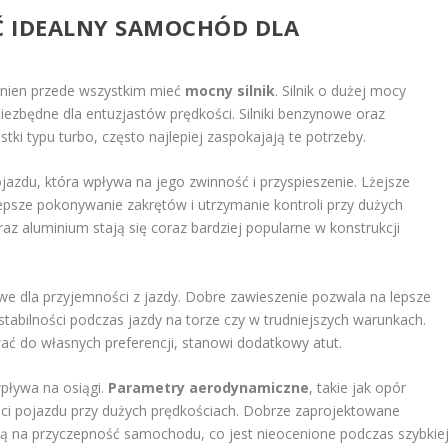
EĆ IDEALNY SAMOCHÓD DLA
inien przede wszystkim mieć
mocny silnik
. Silnik o dużej mocy
iezbędne dla entuzjastów prędkości. Silniki benzynowe oraz
ki typu turbo, często najlepiej zaspokajają te potrzeby.
jazdu, która wpływa na jego zwinność i przyspieszenie. Lżejsze
epsze pokonywanie zakrętów i utrzymanie kontroli przy dużych
z aluminium stają się coraz bardziej popularne w konstrukcji
we dla przyjemności z jazdy. Dobre zawieszenie pozwala na lepsze
tabilności podczas jazdy na torze czy w trudniejszych warunkach.
ć do własnych preferencji, stanowi dodatkowy atut.
wpływa na osiągi.
Parametry aerodynamiczne
, takie jak opór
ności pojazdu przy dużych prędkościach. Dobrze zaprojektowane
ją na przyczepność samochodu, co jest nieocenione podczas szybkie