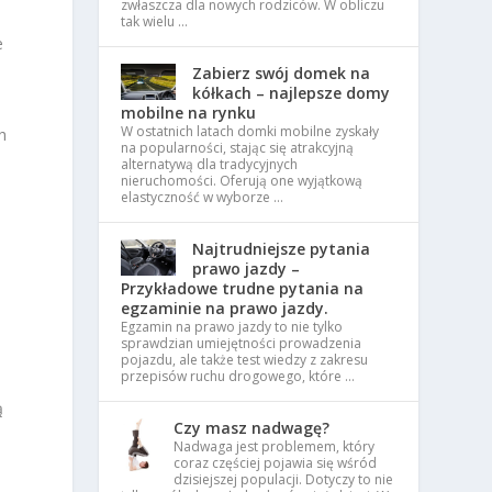
zwłaszcza dla nowych rodziców. W obliczu
tak wielu …
e
Zabierz swój domek na
kółkach – najlepsze domy
mobilne na rynku
W ostatnich latach domki mobilne zyskały
h
na popularności, stając się atrakcyjną
alternatywą dla tradycyjnych
nieruchomości. Oferują one wyjątkową
elastyczność w wyborze …
Najtrudniejsze pytania
prawo jazdy –
Przykładowe trudne pytania na
egzaminie na prawo jazdy.
Egzamin na prawo jazdy to nie tylko
sprawdzian umiejętności prowadzenia
pojazdu, ale także test wiedzy z zakresu
przepisów ruchu drogowego, które …
ą
Czy masz nadwagę?
Nadwaga jest problemem, który
coraz częściej pojawia się wśród
dzisiejszej populacji. Dotyczy to nie