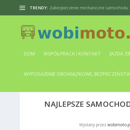
TRENDY:
Zabezpieczenie mechaniczne samochodu: bl
DOM
WSPÓŁPRACA I KONTAKT
JAZDA Z
WYPOSAŻENIE OBOWIĄZKOWE, BEZPIECZEŃSTWO
NAJLEPSZE SAMOCHOD
Wysłany przez
wobimoto.p