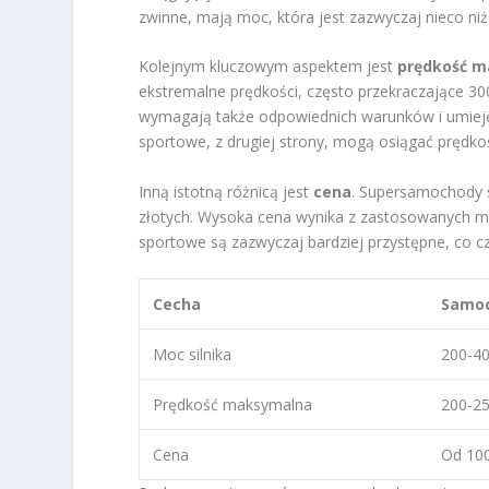
zwinne, mają moc, która jest zazwyczaj nieco niż
Kolejnym kluczowym aspektem jest
prędkość 
ekstremalne prędkości, często przekraczające 300 
wymagają także odpowiednich warunków i umiej
sportowe, z drugiej strony, mogą osiągać prędko
Inną istotną różnicą jest
cena
. Supersamochody s
złotych. Wysoka cena wynika z zastosowanych ma
sportowe są zazwyczaj bardziej przystępne, co c
Cecha
Samoc
Moc silnika
200-4
Prędkość maksymalna
200-2
Cena
Od 100