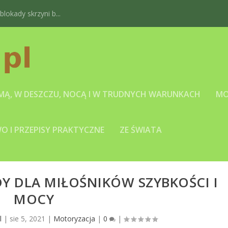
okady skrzyni b...
IMĄ, W DESZCZU, NOCĄ I W TRUDNYCH WARUNKACH
MO
 I PRZEPISY PRAKTYCZNE
ZE ŚWIATA
Y DLA MIŁOŚNIKÓW SZYBKOŚCI I
MOCY
l
|
sie 5, 2021
|
Motoryzacja
|
0
|