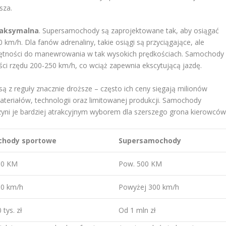
sza.
maksymalna
. Supersamochody są zaprojektowane tak, aby osiągać
km/h. Dla fanów adrenaliny, takie osiągi są przyciągające, ale
ętności do manewrowania w tak wysokich prędkościach. Samochody
ści rzędu 200-250 km/h, co wciąż zapewnia ekscytującą jazdę.
ą z reguły znacznie droższe – często ich ceny sięgają milionów
teriałów, technologii oraz limitowanej produkcji. Samochody
zyni je bardziej atrakcyjnym wyborem dla szerszego grona kierowców
hody sportowe
Supersamochody
00 KM
Pow. 500 KM
50 km/h
Powyżej 300 km/h
 tys. zł
Od 1 mln zł