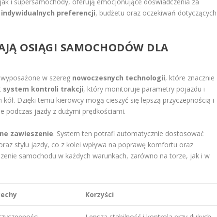
k i supersamochody, oferują emocjonujące doświadczenia za
d
indywidualnych preferencji
, budżetu oraz oczekiwań dotyczących
RAJĄ OSIĄGI SAMOCHODÓW DLA
e wyposażone w szereg
nowoczesnych technologii
, które znacznie
t
system kontroli trakcji
, który monitoruje parametry pojazdu i
 kół. Dzięki temu kierowcy mogą cieszyć się lepszą przyczepnością i
tne podczas jazdy z dużymi prędkościami.
ne zawieszenie
. System ten potrafi automatycznie dostosować
raz stylu jazdy, co z kolei wpływa na poprawę komfortu oraz
zenie samochodu w każdych warunkach, zarówno na torze, jak i w
cechy
Korzyści
zyczepności,
Lepsza stabilność i kontrola przy dużych