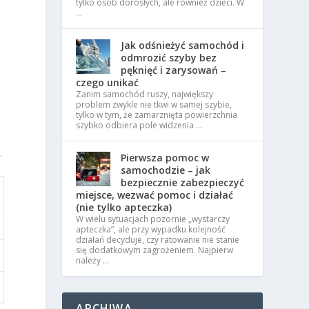
tylko osób dorosłych, ale również dzieci. W
…
Jak odśnieżyć samochód i
odmrozić szyby bez
pęknięć i zarysowań –
czego unikać
Zanim samochód ruszy, największy
problem zwykle nie tkwi w samej szybie,
tylko w tym, że zamarznięta powierzchnia
szybko odbiera pole widzenia …
.
Pierwsza pomoc w
samochodzie – jak
bezpiecznie zabezpieczyć
miejsce, wezwać pomoc i działać
(nie tylko apteczka)
W wielu sytuacjach pozornie „wystarczy
apteczka”, ale przy wypadku kolejność
działań decyduje, czy ratowanie nie stanie
się dodatkowym zagrożeniem. Najpierw
należy …
ARCHIWA