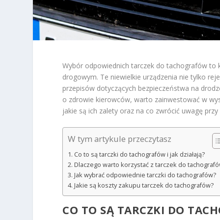
Wybór odpowiednich tarczek do tachografów to 
drogowym. Te niewielkie urządzenia nie tylko rej
przepisów dotyczących bezpieczeństwa na drodz
o zdrowie kierowców, warto zainwestować w wysoki
jakie są ich zalety oraz na co zwrócić uwagę pr
W tym artykule przeczytasz
Co to są tarczki do tachografów i jak działają?
Dlaczego warto korzystać z tarczek do tachograf
Jak wybrać odpowiednie tarczki do tachografów?
Jakie są koszty zakupu tarczek do tachografów?
CO TO SĄ TARCZKI DO TACH