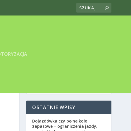
TORYZACJA
OSTATNIE WPISY
Dojazdówka czy pełne koło
zapasowe – ograniczenia jazdy,