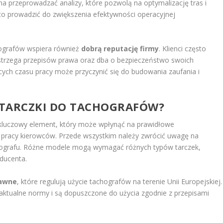
na przeprowadzać analizy, które pozwolą na optymalizację tras i
to prowadzić do zwiększenia efektywności operacyjnej
hografów wspiera również
dobrą reputację firmy
. Klienci często
strzega przepisów prawa oraz dba o bezpieczeństwo swoich
ych czasu pracy może przyczynić się do budowania zaufania i
 TARCZKI DO TACHOGRAFÓW?
kluczowy element, który może wpłynąć na prawidłowe
u pracy kierowców. Przede wszystkim należy zwrócić uwagę na
grafu. Różne modele mogą wymagać różnych typów tarczek,
ducenta.
awne
, które regulują użycie tachografów na terenie Unii Europejskiej.
ją aktualne normy i są dopuszczone do użycia zgodnie z przepisami