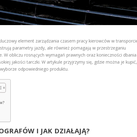
kluczowy element zarządzania czasem pracy kierowców w transporci
estrują parametry jazdy, ale również pomagają w przestrzeganiu
e. W obliczu rosnących wymagań prawnych oraz konieczności dbania
ej jakości tarczki. W artykule przyjrzymy się, gdzie można je kupić
zy wyborze odpowiedniego produktu.
ów?
OGRAFÓW I JAK DZIAŁAJĄ?