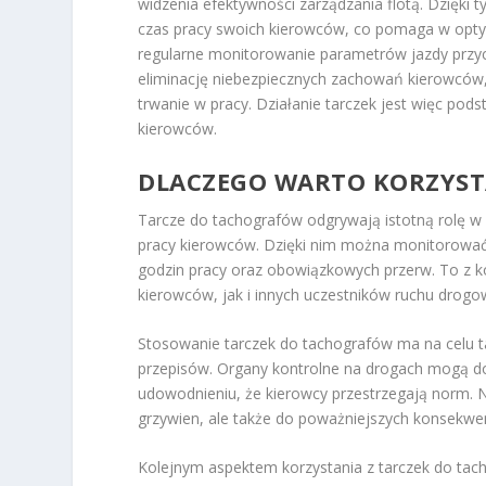
widzenia efektywności zarządzania flotą. Dzięk
czas pracy swoich kierowców, co pomaga w optym
regularne monitorowanie parametrów jazdy przyc
eliminację niebezpiecznych zachowań kierowców,
trwanie w pracy. Działanie tarczek jest więc po
kierowców.
DLACZEGO WARTO KORZYST
Tarcze do tachografów odgrywają istotną rolę w 
pracy kierowców. Dzięki nim można monitorować
godzin pracy oraz obowiązkowych przerw. To z ko
kierowców, jak i innych uczestników ruchu drog
Stosowanie tarczek do tachografów ma na celu 
przepisów. Organy kontrolne na drogach mogą 
udowodnieniu, że kierowcy przestrzegają norm. N
grzywien, ale także do poważniejszych konsekwe
Kolejnym aspektem korzystania z tarczek do tac