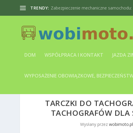
TRENDY:
Zabezpieczenie mechaniczne samochodu: bl
DOM
WSPÓŁPRACA I KONTAKT
JAZDA Z
WYPOSAŻENIE OBOWIĄZKOWE, BEZPIECZEŃSTWO
TARCZKI DO TACHOGRA
TACHOGRAFÓW DLA
Wysłany przez
wobimoto.p