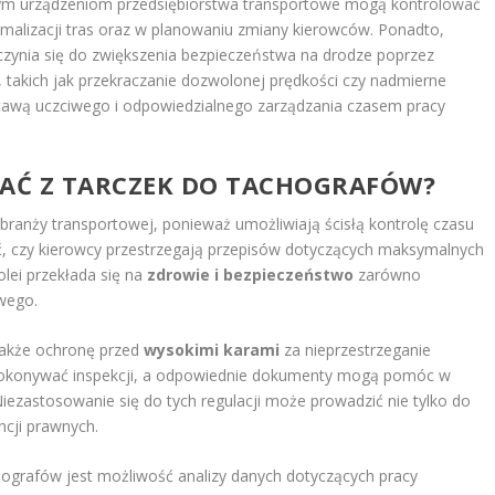
i tym urządzeniom przedsiębiorstwa transportowe mogą kontrolować
alizacji tras oraz w planowaniu zmiany kierowców. Ponadto,
zynia się do zwiększenia bezpieczeństwa na drodze poprzez
 takich jak przekraczanie dozwolonej prędkości czy nadmierne
dstawą uczciwego i odpowiedzialnego zarządzania czasem pracy
AĆ Z TARCZEK DO TACHOGRAFÓW?
branży transportowej, ponieważ umożliwiają ścisłą kontrolę czasu
, czy kierowcy przestrzegają przepisów dotyczących maksymalnych
lei przekłada się na
zdrowie i bezpieczeństwo
zarówno
owego.
także ochronę przed
wysokimi karami
za nieprzestrzeganie
dokonywać inspekcji, a odpowiednie dokumenty mogą pomóc w
iezastosowanie się do tych regulacji może prowadzić nie tylko do
ncji prawnych.
hografów jest możliwość analizy danych dotyczących pracy