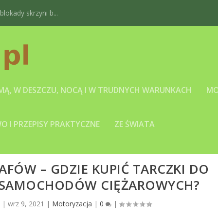
okady skrzyni b...
IMĄ, W DESZCZU, NOCĄ I W TRUDNYCH WARUNKACH
MO
 I PRZEPISY PRAKTYCZNE
ZE ŚWIATA
FÓW – GDZIE KUPIĆ TARCZKI DO
 SAMOCHODÓW CIĘŻAROWYCH?
l
|
wrz 9, 2021
|
Motoryzacja
|
0
|