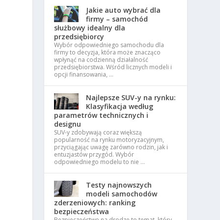
Jakie auto wybrać dla
firmy – samochód
służbowy idealny dla
przedsiębiorcy
Wybór odpowiedniego samochodu dla
firmy to decyzja, która może znacząco
wpłynąć na codzienną działalność
przedsiębiorstwa. Wśród licznych modeli i
opcji finansowania, …
Najlepsze SUV-y na rynku:
Klasyfikacja według
parametrów technicznych i
designu
SUV-y zdobywają coraz większą
popularność na rynku motoryzacyjnym,
przyciągając uwagę zarówno rodzin, jak i
entuzjastów przygód. Wybór
odpowiedniego modelu to nie …
Testy najnowszych
modeli samochodów
zderzeniowych: ranking
bezpieczeństwa
Bezpieczeństwo na drodze to temat, który