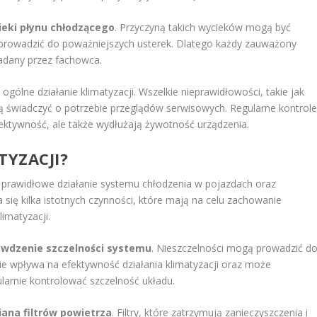
eki płynu chłodzącego
. Przyczyną takich wycieków mogą być
prowadzić do poważniejszych usterek. Dlatego każdy zauważony
adany przez fachowca.
ólne działanie klimatyzacji. Wszelkie nieprawidłowości, takie jak
gą świadczyć o potrzebie przeglądów serwisowych. Regularne kontrol
fektywność, ale także wydłużają żywotność urządzenia.
TYZACJI?
o prawidłowe działanie systemu chłodzenia w pojazdach oraz
ię kilka istotnych czynności, które mają na celu zachowanie
imatyzacji.
awdzenie szczelności systemu
. Nieszczelności mogą prowadzić d
nie wpływa na efektywność działania klimatyzacji oraz może
larnie kontrolować szczelność układu.
ana filtrów powietrza
. Filtry, które zatrzymują zanieczyszczenia i