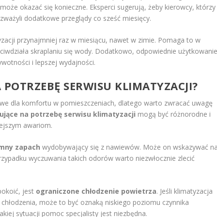
może okazać się konieczne. Eksperci sugerują, żeby kierowcy, którzy
rozważyli dodatkowe przeglądy co sześć miesięcy.
zacji przynajmniej raz w miesiącu, nawet w zimie. Pomaga to w
eciwdziała skraplaniu się wody. Dodatkowo, odpowiednie użytkowani
ywotności i lepszej wydajności.
 POTRZEBĘ SERWISU KLIMATYZACJI?
zowe dla komfortu w pomieszczeniach, dlatego warto zwracać uwagę
jące na potrzebę serwisu klimatyzacji
mogą być różnorodne i
ejszym awariom.
emny zapach
wydobywający się z nawiewów. Może on wskazywać n
przypadku wyczuwania takich odorów warto niezwłocznie zlecić
okoić, jest
ograniczone chłodzenie powietrza
. Jeśli klimatyzacja
chłodzenia, może to być oznaką niskiego poziomu czynnika
ej sytuacji pomoc specjalisty jest niezbędna.