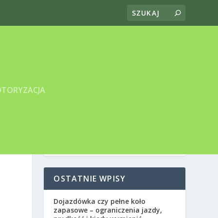
TORYZACJA
OSTATNIE WPISY
Dojazdówka czy pełne koło
zapasowe – ograniczenia jazdy,