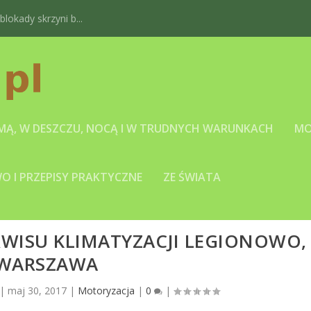
okady skrzyni b...
IMĄ, W DESZCZU, NOCĄ I W TRUDNYCH WARUNKACH
MO
 I PRZEPISY PRAKTYCZNE
ZE ŚWIATA
RWISU KLIMATYZACJI LEGIONOWO,
WARSZAWA
|
maj 30, 2017
|
Motoryzacja
|
0
|