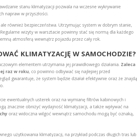
awdzanie stanu klimatyzacji pozwala na wczesne wykrywanie
h napraw w przyszłości.
u, ale również bezpieczeństwa. Utrzymując system w dobrym stanie,
Regularne wizyty w warsztacie powinny stać się normą dla każdego
yjemną atmosferą wewnątrz pojazdu przez cały rok.
SOWAĆ KLIMATYZACJĘ W SAMOCHODZIE?
luczowym elementem utrzymania jej prawidłowego działania.
Zaleca
ej raz w roku
, co powinno odbywać się najlepiej przed
egląd gwarantuje, że system będzie działał efektywnie oraz że znajd
o.
cie ewentualnych usterek oraz na wymianę filtrów kabinowych i
ogą znacznie obniżyć wydajność klimatyzacji, a także wpływać na
chy
oraz widoczna wilgoć wewnątrz samochodu mogą być oznaką,
nego użytkowania klimatyzacji, na przykład podczas długich tras lub