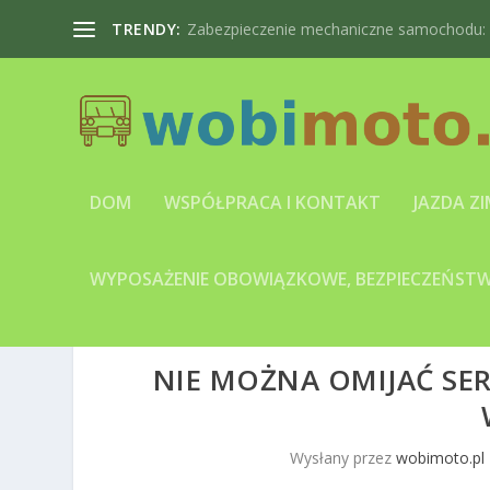
TRENDY:
Zabezpieczenie mechaniczne samochodu: bl
DOM
WSPÓŁPRACA I KONTAKT
JAZDA Z
WYPOSAŻENIE OBOWIĄZKOWE, BEZPIECZEŃSTWO
NIE MOŻNA OMIJAĆ SE
Wysłany przez
wobimoto.pl