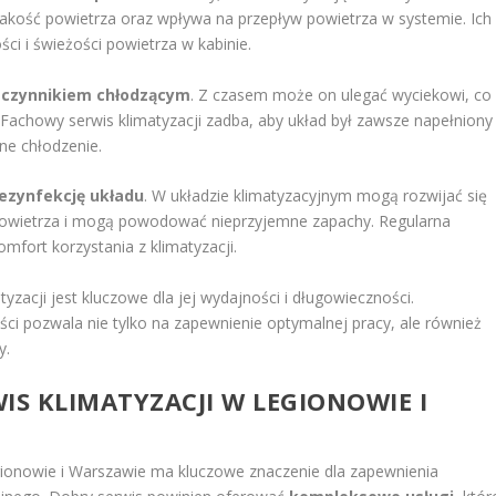
jakość powietrza oraz wpływa na przepływ powietrza w systemie. Ich
i i świeżości powietrza w kabinie.
u czynnikiem chłodzącym
. Z czasem może on ulegać wyciekowi, co
 Fachowy serwis klimatyzacji zadba, aby układ był zawsze napełniony
ne chłodzenie.
ezynfekcję układu
. W układzie klimatyzacyjnym mogą rozwijać się
ć powietrza i mogą powodować nieprzyjemne zapachy. Regularna
mfort korzystania z klimatyzacji.
yzacji jest kluczowe dla jej wydajności i długowieczności.
 pozwala nie tylko na zapewnienie optymalnej pracy, ale również
y.
IS KLIMATYZACJI W LEGIONOWIE I
ionowie i Warszawie ma kluczowe znaczenie dla zapewnienia