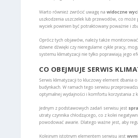
Warto również zwrócić uwagę na
widoczne wyci
uszkodzenia uszczelek lub przewodów, co może 
wyciek powinien być potraktowany poważnie i zb
Oprócz tych objawów, należy także monitorować og
dziwne dźwięki czy nieregularne cykle pracy, mo
systemu klimatyzacji nie tylko poprawiają jego e
CO OBEJMUJE SERWIS KLIMA
Serwis klimatyzacji to kluczowy element dbania 
budynkach. W ramach tego serwisu przeprowadza s
optymalnej wydajności i komfortu korzystania z kl
Jednym z podstawowych zadań serwisu jest
spr
utraty czynnika chłodzącego, co z kolei negatyw
powodować awarie. Dlatego ważne jest, aby regu
Kolejnym istotnym elementem serwisu jest
wymi