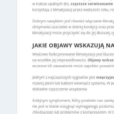
w trakcie upalnych dni,
częstsze serwisowanie
korzystają z klimatyzacji przez większość roku, 
Dobrym nawykiem jest również włączanie klimaty
utrzymaniu uszczelek w dobrej kondycji oraz prz
klimatyzacji może przyczynić się do jej dłuższej ż
JAKIE OBJAWY WSKAZUJĄ NA
Właściwe funkcjonowanie klimatyzacji jest kluc
na wszelkie jej nieprawidłowości.
Objawy wskazu
wczesne ich zauważenie może zapobiec poważni
Jednym z najczęstszych sygnałów jest
nieprzyj
rozwój pleśni lub bakterii wewnątrz systemu. W 
dokładne czyszczenie urządzenia.
Kolejnym symptomem, który powinien nas zaniep
nie jest w stanie osiągnąć wymaganego poziomu 
chłodzącego lub problemów z kompresorem. W taki