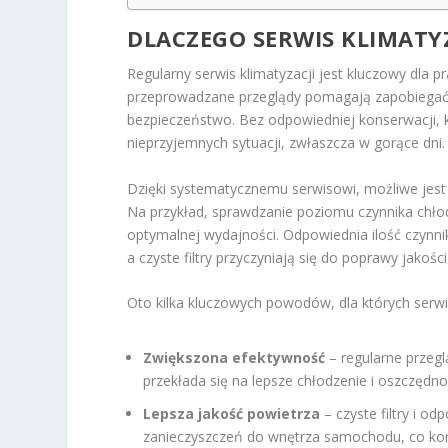
DLACZEGO SERWIS KLIMATYZ
Regularny serwis klimatyzacji jest kluczowy dla 
przeprowadzane przeglądy pomagają zapobiegać
bezpieczeństwo. Bez odpowiedniej konserwacji, 
nieprzyjemnych sytuacji, zwłaszcza w gorące dni.
Dzięki systematycznemu serwisowi, możliwe jes
Na przykład, sprawdzanie poziomu czynnika chłod
optymalnej wydajności. Odpowiednia ilość czynnik
a czyste filtry przyczyniają się do poprawy jakośc
Oto kilka kluczowych powodów, dla których serwis
Zwiększona efektywność
– regularne przeg
przekłada się na lepsze chłodzenie i oszczędno
Lepsza jakość powietrza
– czyste filtry i o
zanieczyszczeń do wnętrza samochodu, co kor