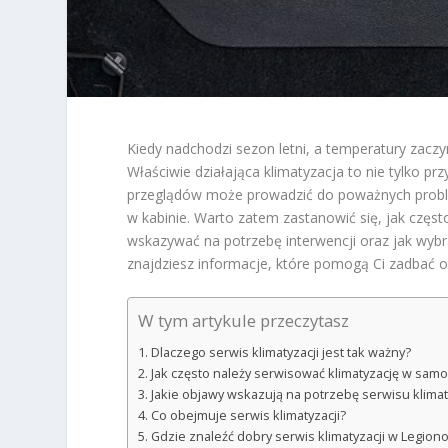
Kiedy nadchodzi sezon letni, a temperatury zacz
Właściwie działająca klimatyzacja to nie tylko p
przeglądów może prowadzić do poważnych probl
w kabinie. Warto zatem zastanowić się, jak częs
wskazywać na potrzebę interwencji oraz jak wybr
znajdziesz informacje, które pomogą Ci zadbać o 
W tym artykule przeczytasz
Dlaczego serwis klimatyzacji jest tak ważny?
Jak często należy serwisować klimatyzację w sam
Jakie objawy wskazują na potrzebę serwisu klimat
Co obejmuje serwis klimatyzacji?
Gdzie znaleźć dobry serwis klimatyzacji w Legion