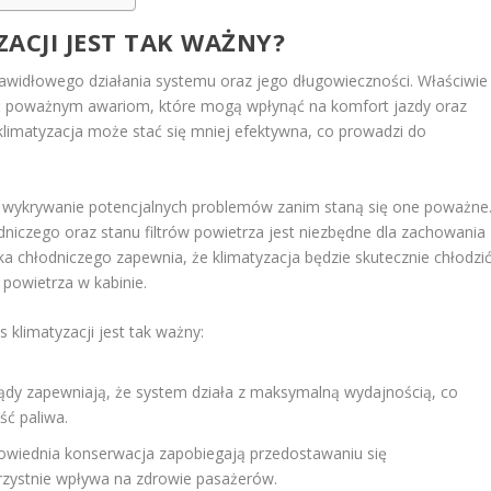
ACJI JEST TAK WAŻNY?
prawidłowego działania systemu oraz jego długowieczności. Właściwie
 poważnym awariom, które mogą wpłynąć na komfort jazdy oraz
klimatyzacja może stać się mniej efektywna, co prowadzi do
t wykrywanie potencjalnych problemów zanim staną się one poważne
niczego oraz stanu filtrów powietrza jest niezbędne dla zachowania
a chłodniczego zapewnia, że klimatyzacja będzie skutecznie chłodzić
i powietrza w kabinie.
 klimatyzacji jest tak ważny:
lądy zapewniają, że system działa z maksymalną wydajnością, co
ść paliwa.
dpowiednia konserwacja zapobiegają przedostawaniu się
zystnie wpływa na zdrowie pasażerów.