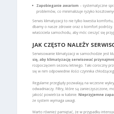
Zapobieganie awariom
– systematyczne spr
problemów, co minimalizuje ryzyko kosztownyc
Serwis klimatyzacji to nie tylko kwestia komfort
dbamy o nasze zdrowie oraz o komfort podróży. 
właściciela samochodu, aby móc cieszyć się prz
JAK CZĘSTO NALEŻY SERWI
Serwisowanie klimatyzacji w samochodzie jest k
się, aby klimatyzację serwisować przynajmni
rozpoczęciem sezonu letniego. Taki coroczny prz
się w nim odpowiednie ilości czynnika chłodząceg
Regularne przeglądy pozwalają na wczesne wykry
odwadniaczy. Filtry, które są zanieczyszczone, m
jakość powietrza w kabinie.
Nieprzyjemne zapa
że system wymaga uwagi.
Warto również pamiętać, że w przypadku intensyw