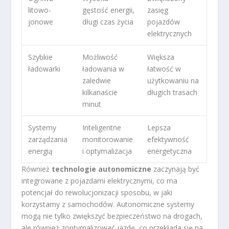
litowo-
gęstość energii,
zasięg
jonowe
długi czas życia
pojazdów
elektrycznych
Szybkie
Możliwość
Większa
ładowarki
ładowania w
łatwość w
zaledwie
użytkowaniu na
kilkanaście
długich trasach
minut
Systemy
Inteligentne
Lepsza
zarządzania
monitorowanie
efektywność
energią
i optymalizacja
energetyczna
Również
technologie autonomiczne
zaczynają być
integrowane z pojazdami elektrycznymi, co ma
potencjał do rewolucjonizacji sposobu, w jaki
korzystamy z samochodów. Autonomiczne systemy
mogą nie tylko zwiększyć bezpieczeństwo na drogach,
ale również zoptymalizować jazdę, co przekłada się na