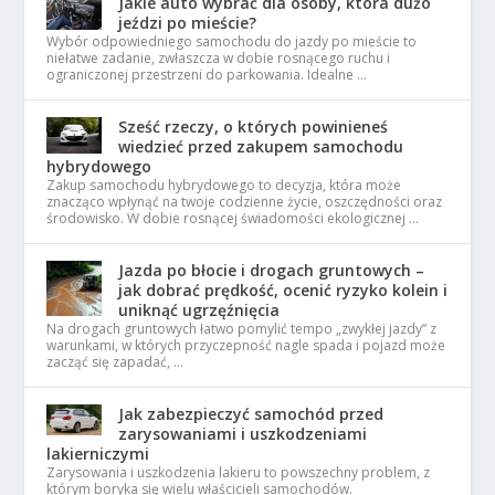
Jakie auto wybrać dla osoby, która dużo
jeździ po mieście?
Wybór odpowiedniego samochodu do jazdy po mieście to
niełatwe zadanie, zwłaszcza w dobie rosnącego ruchu i
ograniczonej przestrzeni do parkowania. Idealne …
Sześć rzeczy, o których powinieneś
wiedzieć przed zakupem samochodu
hybrydowego
Zakup samochodu hybrydowego to decyzja, która może
znacząco wpłynąć na twoje codzienne życie, oszczędności oraz
środowisko. W dobie rosnącej świadomości ekologicznej …
Jazda po błocie i drogach gruntowych –
jak dobrać prędkość, ocenić ryzyko kolein i
uniknąć ugrzęźnięcia
Na drogach gruntowych łatwo pomylić tempo „zwykłej jazdy” z
warunkami, w których przyczepność nagle spada i pojazd może
zacząć się zapadać, …
Jak zabezpieczyć samochód przed
zarysowaniami i uszkodzeniami
lakierniczymi
Zarysowania i uszkodzenia lakieru to powszechny problem, z
którym boryka się wielu właścicieli samochodów.