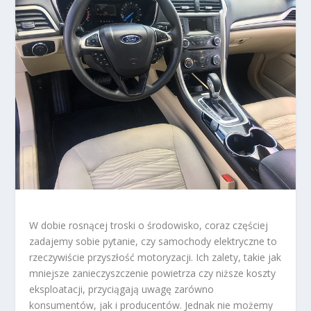
W dobie rosnącej troski o środowisko, coraz częściej
zadajemy sobie pytanie, czy samochody elektryczne to
rzeczywiście przyszłość motoryzacji. Ich zalety, takie jak
mniejsze zanieczyszczenie powietrza czy niższe koszty
eksploatacji, przyciągają uwagę zarówno
konsumentów, jak i producentów. Jednak nie możemy